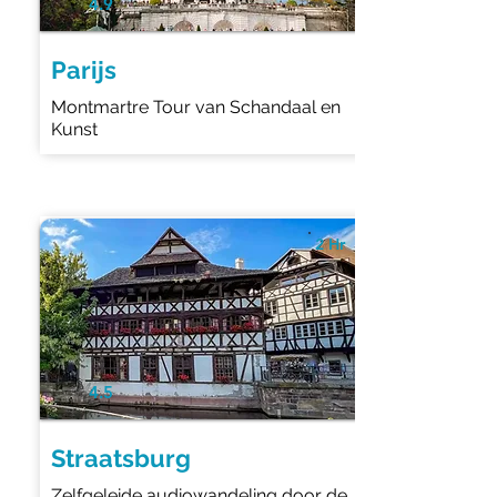
4.9
Parijs
Montmartre Tour van Schandaal en
Kunst
2 Hr
4.5
Straatsburg
Zelfgeleide audiowandeling door de