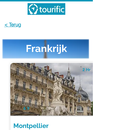
< Terug
Frankrijk
2 Hr
4.9
Montpellier