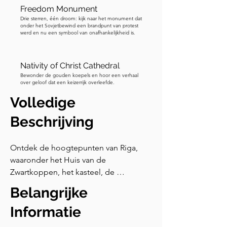
Freedom Monument
Drie sterren, één droom: kijk naar het monument dat
onder het Sovjetbewind een brandpunt van protest
werd en nu een symbool van onafhankelijkheid is.
Nativity of Christ Cathedral
Bewonder de gouden koepels en hoor een verhaal
over geloof dat een keizerrijk overleefde.
Volledige
Beschrijving
Ontdek de hoogtepunten van Riga, 
waaronder het Huis van de 
Zwartkoppen, het kasteel, de 
stadsmuren, eeuwenoude gebouwen 
Belangrijke
en kerken tijdens deze zelfgeleide 
wandeling. Je zult eigenzinnige 
Informatie
verhalen en historische anekdotes 