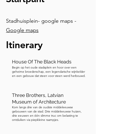
vijfentachtig kilometer verderop. 
Onlangs, ongeveer tien jaar geleden, 
heeft een brand het kasteel volledig 
Stadhuisplein- google maps -
verwoest, waarbij de Rode Zaal bijna 
volledig werd vernietigd. Gelukkig 
Google maps
gingen geen van de belangrijke 
Itinerary
kunstwerken of andere collecties van 
het kasteel verloren, en het werd 
volledig gerenoveerd en hersteld. Het 
House Of The Black Heads
kasteel is ook het onderwerp van een 
Begin op het oude stadsplein en hoor over een
beroemde Letse legende. Ongeveer 
geheime broederschap, een legendarische wijnkelder
en een gebouw dat steen voor steen werd herbouwd.
450 jaar geleden viel het Russische Rijk 
onder Tsaar Ivan de Verschrikkelijke 
Livonia binnen, dat het grootste deel 
Three Brothers, Latvian
van de huidige Baltische staten 
Museum of Architecture
Kom langs drie van de oudste middeleeuwse
omvatte, inclusief Riga. Enkele jaren 
gebouwen van de stad. Drie middeleeuwse huizen,
later belegerde de Livonische koning 
drie eeuwen en één slimme truc om belasting te
ontduiken via piepkleine raampjes.
Stefan Bathory de Russische stad 
Polotsk, waardoor de Russen 