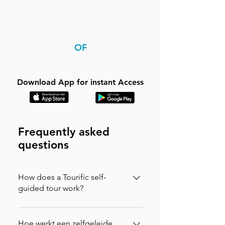
OF
Download App for instant Access
Frequently asked
questions
How does a Tourific self-
guided tour work?
It is incredibly simple. You can buy your
tour directly on our website (in which
Hoe werkt een zelfgeleide