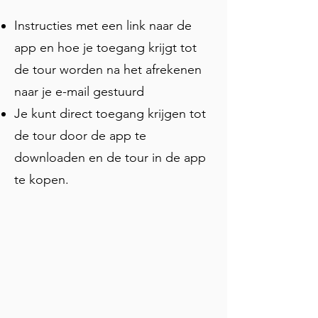
horen. Deze tour is de perfecte 
Instructies met een link naar de
oriëntatie voor degenen die voor het 
eerst op bezoek zijn en de 
app en hoe je toegang krijgt tot
belangrijkste bezienswaardigheden in 
de tour worden na het afrekenen
de oude stad willen bekijken.
naar je e-mail gestuurd
Je kunt direct toegang krijgen tot
de tour door de app te
downloaden en de tour in de app
te kopen.