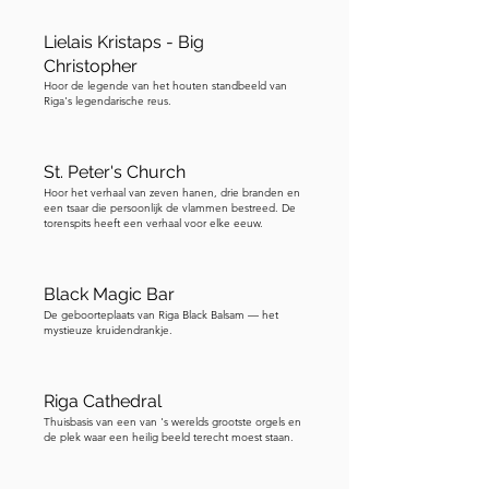
Lielais Kristaps - Big
Christopher
Hoor de legende van het houten standbeeld van
Riga's legendarische reus.
St. Peter's Church
Hoor het verhaal van zeven hanen, drie branden en
een tsaar die persoonlijk de vlammen bestreed. De
torenspits heeft een verhaal voor elke eeuw.
Black Magic Bar
De geboorteplaats van Riga Black Balsam — het
mystieuze kruidendrankje.
Riga Cathedral
Thuisbasis van een van 's werelds grootste orgels en
de plek waar een heilig beeld terecht moest staan.