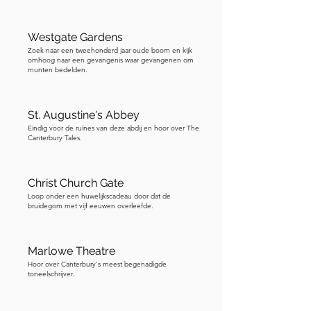
Westgate Gardens
Zoek naar een tweehonderd jaar oude boom en kijk
omhoog naar een gevangenis waar gevangenen om
munten bedelden.
St. Augustine's Abbey
Eindig voor de ruïnes van deze abdij en hoor over The
Canterbury Tales.
Christ Church Gate
Loop onder een huwelijkscadeau door dat de
bruidegom met vijf eeuwen overleefde.
Marlowe Theatre
Hoor over Canterbury's meest begenadigde
toneelschrijver.