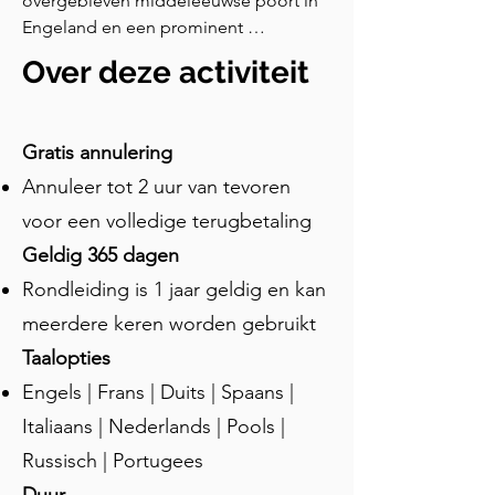
overgebleven middeleeuwse poort in 
Engeland en een prominent 
herkenningspunt in Canterbury. Met 
Over deze activiteit
een hoogte van zestig voet werd deze 
indrukwekkende structuur gebouwd 
aan het eind van de dertiende eeuw. 
Gratis annulering
Westgate Tower markeert de westelijke 
Annuleer tot 2 uur van tevoren
ingang van de stad en is de enige van 
de oorspronkelijke zeven poorten van 
voor een volledige terugbetaling
Canterbury die nog overeind staat. Het 
Geldig 365 dagen
is gemaakt van lokale Kentse 
Rondleiding is 1 jaar geldig en kan
zandsteen en verving een eerdere 
Romeinse poort. Het heeft belangrijke 
meerdere keren worden gebruikt
historische gebeurtenissen 
Taalopties
meegemaakt, waaronder de Engelse 
Engels | Frans | Duits | Spaans |
Burgeroorlog, toen het werd gebruikt 
als gevangenis. Er waren ook enkele 
Italiaans | Nederlands | Pools |
vreemde gebruiken: Tijdens zijn tijd als 
Russisch | Portugees
gevangenis mochten bepaalde 