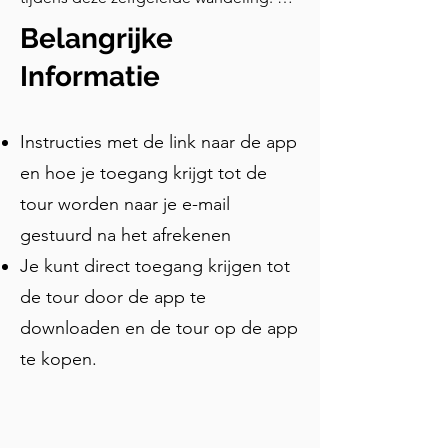
verder dan de kathedraal om 
Belangrijke
middeleeuwse huizen, torens en 
historische tuinen te zien. Deze tour is 
Informatie
de perfecte oriëntatie voor degenen 
die de stad een dag bezoeken en de 
Instructies met de link naar de app
belangrijkste bezienswaardigheden 
willen bekijken en de geschiedenis 
en hoe je toegang krijgt tot de
willen ervaren.
tour worden naar je e-mail
gestuurd na het afrekenen
Je kunt direct toegang krijgen tot
de tour door de app te
downloaden en de tour op de app
te kopen.