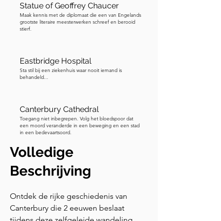
Statue of Geoffrey Chaucer
Maak kennis met de diplomaat die een van Engelands
grootste literaire meesterwerken schreef en berooid
stierf.
Eastbridge Hospital
Sta stil bij een ziekenhuis waar nooit iemand is
behandeld...
Canterbury Cathedral
Toegang niet inbegrepen. Volg het bloedspoor dat
een moord veranderde in een beweging en een stad
in een bedevaartsoord.
Volledige
Beschrijving
Ontdek de rijke geschiedenis van 
Canterbury die 2 eeuwen beslaat 
tijdens deze zelfgeleide wandeling. Ga 