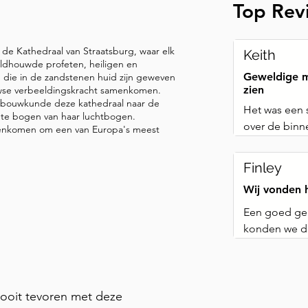
ze toont de exacte posities van 
Top Rev
et behulp van een opmerkelijk 
enkele as draaien. Het 
 de Kathedraal van Straatsburg, waar elk
Keith
e banen, met ongelooflijke 
eldhouwde profeten, heiligen en
Geweldige m
n die in de zandstenen huid zijn geweven
heeft een foutmarge van 
zien
uwse verbeeldingskracht samenkomen.
ook de fasen van de 
 bouwkunde deze kathedraal naar de
Het was een 
ar de bovenkant van de klok. 
ante bogen van haar luchtbogen.
over de binne
menkomen om een van Europa's meest
mechanismen tot leven. Kijk 
instructies w
anisme van de Levensfasen. Je 
Finley
een volwassene en een oude man 
Wij vonden 
reis van geboorte tot dood 
t, klinkt de Dodenslag, die 
Een goed gem
tijd. Boven de levensfasen 
konden we de
gemist zoude
l luidt de klok, een andere 
 langs Christus, buigend 
Er waren een 
uiteindelijk zegent hij de 
beschrijvinge
ooit tevoren met deze 
t, kraaiend drie keer, 