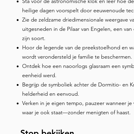
Sta voor de astronomische klok en leer hoe d
heilige dagen voorspelt door eeuwenoude tec
Zie de zeldzame driedimensionale weergave va
uitgesneden in de Pilaar van Engelen, een va
zijn soort.
Hoor de legende van de preekstoelhond en w
wordt verondersteld je familie te beschermen.
Ontdek hoe een naoorlogs glasraam een symb
eenheid werd.
Begrijp de symboliek achter de Dormitio- en K
helderheid en eenvoud.
Verken in je eigen tempo, pauzeer wanneer je w
waar je ook staat—zonder menigten of haast.
Stop bekijken