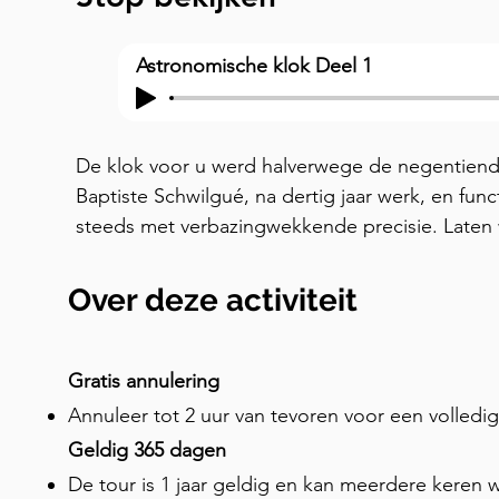
Astronomische klok Deel 1
De klok voor u werd halverwege de negentie
Baptiste Schwilgué, na dertig jaar werk, en fun
steeds met verbazingwekkende precisie. Laten
rustend op de grond voor de klok. Deze toont
de nachtelijke hemel, met meer dan 5.000 sterre
Over deze activiteit
afgebeeld. De bol voltooit een volledige rotatie
de exacte lengte is van een sterrendag. Nog in
een tweede rotatie bevat die rekening houdt m
Gratis annulering
precessie van de aardas — een cyclus die meer 
Annuleer tot 2 uur van tevoren voor een volledi
buitengewone precisie werd mechanisch bereikt
Geldig 365 dagen
Schwilgué, de enige klokkenmaker die dit heeft
De tour is 1 jaar geldig en kan meerdere keren
hemelbol vind je de hoofduurplaat. Hier komen 