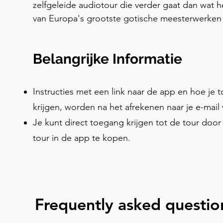
zelfgeleide audiotour die verder gaat dan wat h
verwijzend naar Petrus' ontkenning en Christus'
van Europa's grootste gotische meesterwerken t
werkende automaat ter wereld — en een ade
betekenissen, fascinerende legendes en archite
aanschouwen.
tot leven worden gebracht door boeiende vertel
Belangrijke Informatie
adembenemende glas-in-loodramen en ingewikk
verbazingwekkende astronomische klok en de dr
elke stop onthult een boeiend verhaal dat je nie
Instructies met een link naar de app en hoe je 
standaardrondleidingen. Ontdek waarom de pr
krijgen, worden na het afrekenen naar je e-mai
hond bevat die naar verluidt geluk brengt, hoe g
Je kunt direct toegang krijgen tot de tour do
symbool van Europese eenheid werd, en waarom
tour in de app te kopen.
unieke wijze driedimensionaal is afgebeeld. Ont
eeuwenoude geschiedenis, kunst en symboliek m
ontworpen voor nieuwsgierige reizigers. Of je 
architectuur, religie, mechanica of menselijke ve
transformeert je bezoek van simpelweg "zien" n
Frequently asked questio
Kathedraal van Straatsburg buitengewoon maak