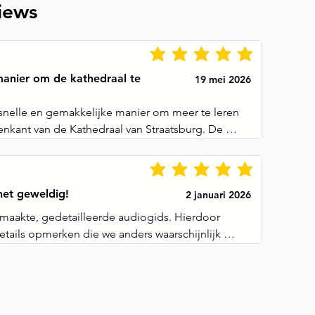
iews
anier om de kathedraal te
19 mei 2026
snelle en gemakkelijke manier om meer te leren 
nkant van de Kathedraal van Straatsburg. De 
aren duidelijk en het tempo was uitstekend.
het geweldig!
2 januari 2026
aakte, gedetailleerde audiogids. Hierdoor 
tails opmerken die we anders waarschijnlijk 
n hebben.

paar verwarringen tussen links en rechts in de 
n van de glas-in-loodramen, maar over het 