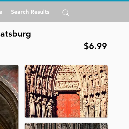
e
Search Results
aatsburg
$6.99