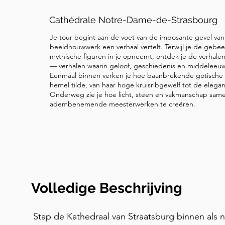
van de klok—dit is de planetaire wijzerplaat. De
de zes met het blote oog zichtbare planeten, m
Cathédrale Notre-Dame-de-Strasbourg
compact mechanisme waar alle wielen rond een 
Je tour begint aan de voet van de imposante gevel van
berekent hun posities met behulp van elliptisch
beeldhouwwerk een verhaal vertelt. Terwijl je de gebe
mythische figuren in je opneemt, ontdek je de verhale
precisie — de omloop van Saturnus van 29 jaar 
— verhalen waarin geloof, geschiedenis en middelee
slechts acht seconden. Deze wijzerplaat regelt 
Eenmaal binnen verken je hoe baanbrekende gotische
maanwijzerplaat die er net boven zit. Kijk nu na
hemel tilde, van haar hoge kruisribgewelf tot de eleg
Onderweg zie je hoe licht, steen en vakmanschap sa
Elke dag om half één komen twee opmerkelijke 
adembenemende meesterwerken te creëren.
eerst naar het skelet bovenaan. Dit is het mech
ziet vier figuren — een kind, een jonge man, 
— die in volgorde voorbijkomen, waarbij ze de 
symboliseren. Luister goed: elk uur, dag en nach
ons herinnert aan de onvermijdelijkheid van de 
begint de Processie van de Apostelen. Een enge
Volledige Beschrijving
draait een zandloper om, en de Apostelen lopen
terwijl ze voorbijgaan. Christus zegent hen — en 
Stap de Kathedraal van Straatsburg binnen als n
bezoekers. De haan onderbreekt aan de linkerkan