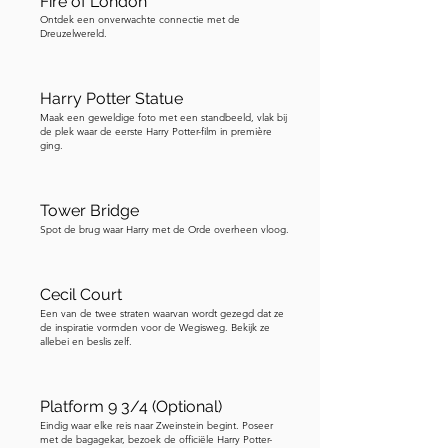
elkaar scheurt. De manier waarop de 
Fire of London
Ontdek een onverwachte connectie met de
brug draait en kronkelt, doet hem bijna 
Dreuzelwereld.
levend lijken - als een enorm magisch 
wezen in zijn doodsstrijd. Vanaf de 
brug kun je ook een glimp opvangen 
Harry Potter Statue
van de kathedraal van Saint Paul. De 
Maak een geweldige foto met een standbeeld, vlak bij
de plek waar de eerste Harry Potter-film in première
kathedraal is de thuisbasis van de 
ging.
spiraalvormige Geometrische Trap, die 
in de film Harry Potter en de 
Tower Bridge
Gevangene van Azkaban naar het 
Spot de brug waar Harry met de Orde overheen vloog.
lokaal van Professor Zwamdrift's 
Waarzeggerij leidt. Ik heb het niet als 
stop opgenomen, aangezien de 
Cecil Court
kathedraal toegangskaarten vereist en 
Een van de twee straten waarvan wordt gezegd dat ze
de inspiratie vormden voor de Wegisweg. Bekijk ze
deze trap niet altijd toegankelijk is voor 
allebei en beslis zelf.
bezichtiging. Als je echter de 
kathedraal bezoekt, neem dan een 
Platform 9 3/4 (Optional)
kijkje bij de trap. Het is pure magie, 
Eindig waar elke reis naar Zweinstein begint. Poseer
zelfs zonder de glazen bollen van 
met de bagagekar, bezoek de officiële Harry Potter-