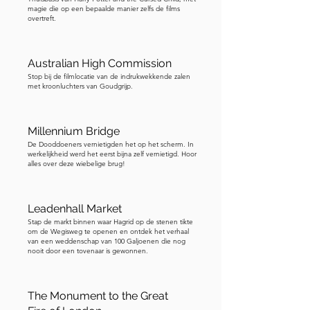
magie die op een bepaalde manier zelfs de films
in - het verwijst ook op humoristische 
overtreft.
wijze naar de wiebelproblemen van de 
brug die zijn vroege dagen plaagden! 
Het is een perfect voorbeeld van hoe 
Australian High Commission
de films echte Londense monumenten 
Stop bij de filmlocatie van de indrukwekkende zalen
met kroonluchters van Goudgrijp.
nemen en deze in het magische 
verhaal verweven. Het special effects-
team heeft blijkbaar weken aan deze 
Millennium Bridge
scène gewerkt, met behulp van een 
De Dooddoeners vernietigden het op het scherm. In
werkelijkheid werd het eerst bijna zelf vernietigd. Hoor
combinatie van praktische modellen 
alles over deze wiebelige brug!
en computergraphics om de 
vernietiging van de brug te creëren. Ze 
Leadenhall Market
bouwden ongelooflijk gedetailleerde 
Stap de markt binnen waar Hagrid op de stenen tikte
miniaturen van delen van de brug en 
om de Wegisweg te openen en ontdek het verhaal
van een weddenschap van 100 Galjoenen die nog
gebruikten vervolgens gecontroleerde 
nooit door een tovenaar is gewonnen.
explosies en digitale effecten om dat 
hartverscheurende moment te creëren 
waarop de brug zichzelf letterlijk uit 
The Monument to the Great