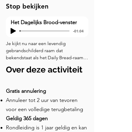
Stop bekijken
Het Dagelijks Brood-venster
-01:04
Je kijkt nu naar een levendig 
gebrandschilderd raam dat 
bekendstaat als het Daily Bread-raam. 
Het was een gulle gift van het 
Over deze activiteit
personeel van de Durham-vestiging 
van Marks & Spencer, geschonken ter 
gelegenheid van het honderdjarig 
Gratis annulering
bestaan van het bedrijf. Het raam 
Annuleer tot 2 uur van tevoren
vertegenwoordigt de diepe band 
tussen de lokale gemeenschap en de 
voor een volledige terugbetaling
kathedraal van Durham. Het werd 
Geldig 365 dagen
vervaardigd door Hartley Wood & Co. 
Rondleiding is 1 jaar geldig en kan
in Sunderland, dat destijds een van de 