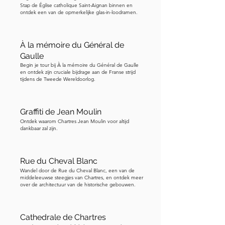
liggend in een kist met een kleine 
Stap de Église catholique Saint-Aignan binnen en
horizontale figuur bovenop de kist. Je 
ontdek een van de opmerkelijke glas-in-loodramen.
kijkt naar de meest cruciale scène: 
Maria in de kribbe, net bevallen. Je 
À la mémoire du Général de
kunt het Christuskind zien, ingebakerd, 
Gaulle
net boven haar. Het beeld van de baby 
Begin je tour bij À la mémoire du Général de Gaulle
en ontdek zijn cruciale bijdrage aan de Franse strijd
Jezus is met de tijd beschadigd. Direct 
tijdens de Tweede Wereldoorlog.
rechts daarvan zie je de Aanbidding 
van de Herder. Hier zijn drie herders 
gekomen om het pasgeboren 
Graffiti de Jean Moulin
Christuskind te eren. Als je goed kijkt, 
Ontdek waarom Chartres Jean Moulin voor altijd
dankbaar zal zijn.
kun je de schapen op de latei zien.

Laten we nu kijken naar de scène direct 
Rue du Cheval Blanc
boven de kribbe, hoger op de latei. Je 
Wandel door de Rue du Cheval Blanc, een van de
middeleeuwse steegjes van Chartres, en ontdek meer
ziet een rij figuren met een klein figuur 
over de architectuur van de historische gebouwen.
dat in het midden op een platform 
staat. Dit kleine figuur wordt 
Cathedrale de Chartres
vastgehouden door een man en een 