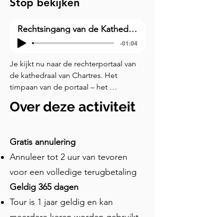
Stop bekijken
Rechtsingang van de Kathedraal van Chartres
-01:04
Je kijkt nu naar de rechterportaal van 
de kathedraal van Chartres. Het 
timpaan van de portaal – het 
gebeeldhouwde gebied boven de 
Over deze activiteit
deur – is gewijd aan een zeer 
belangrijke figuur in vele tradities: de 
Maagd Maria. Haar verhaal, zoals hier 
Gratis annulering
afgebeeld, staat centraal in het idee 
Annuleer tot 2 uur van tevoren
van een goddelijke aanwezigheid die 
de mensenwereld binnentreedt. Laten 
voor een volledige terugbetaling
we onze reis beginnen aan de 
Geldig 365 dagen
onderkant, op de latei, die horizontale 
Tour is 1 jaar geldig en kan
stenen band. Helemaal links, kijk goed 
en je ziet een gevleugelde figuur naast 