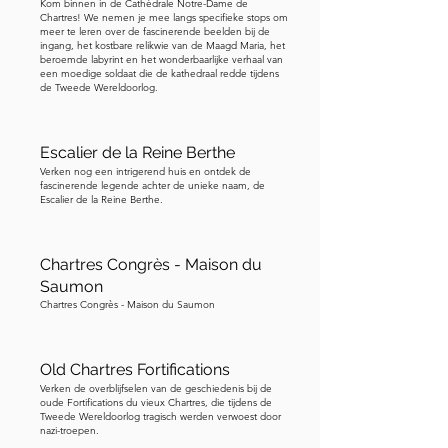
Kom binnen in de Cathédrale Notre-Dame de
vrouw aan weerszijden. Deze scène 
Chartres! We nemen je mee langs specifieke stops om
meer te leren over de fascinerende beelden bij de
toont de Presentatie van Christus in de 
ingang, het kostbare relikwie van de Maagd Maria, het
Tempel, waar Maria en Jozef het 
beroemde labyrint en het wonderbaarlijke verhaal van
een moedige soldaat die de kathedraal redde tijdens
Christuskind naar de tempel hebben 
de Tweede Wereldoorlog.
gebracht, een heilige gewoonte.

Escalier de la Reine Berthe
Tenslotte, laten we kijken naar het 
Verken nog een intrigerend huis en ontdek de
hoofdgedeelte van het timpaan zelf. 
fascinerende legende achter de unieke naam, de
Escalier de la Reine Berthe.
Hier zie je de Maagd Maria op een 
troon, majestueus gezeten, met het 
Christuskind op haar schoot. Engelen 
Chartres Congrès - Maison du
staan aan weerszijden, in bijstand. 
Saumon
Deze hele compositie wordt vaak 
Chartres Congrès - Maison du Saumon
aangeduid als de Troon van Wijsheid. 

Old Chartres Fortifications
Wanneer Christus zittend op Maria's 
Verken de overblijfselen van de geschiedenis bij de
schoot wordt getoond, wordt haar 
oude Fortifications du vieux Chartres, die tijdens de
lichaam symbolisch gezien als de 
Tweede Wereldoorlog tragisch werden verwoest door
nazi-troepen.
'Troon van Wijsheid', en Christus zelf 