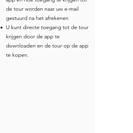
Camisa. Je bezoekt ook twee rustige 
de tour worden naar uw e-mail
kerken buiten de gebruikelijke route. 
gestuurd na het afrekenen
De kaart en foto's van de app houden 
je op het juiste pad, en je kunt op elk 
U kunt directe toegang tot de tour
moment pauzeren voor foto's, een 
krijgen door de app te
koffiepauze, of extra tijd bij je favoriete 
downloaden en de tour op de app
stop. Klaar om de echte geschiedenis 
van Chartres te zien?
te kopen.