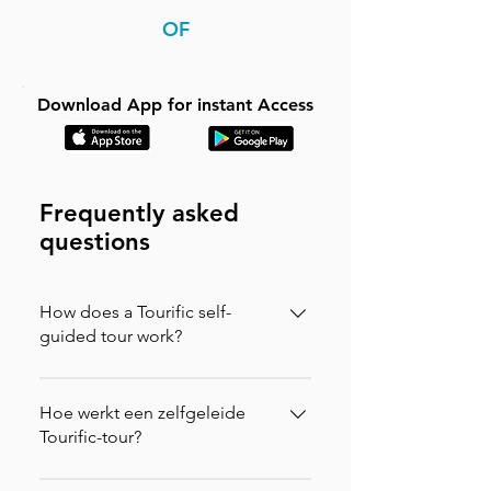
OF
Download App for instant Access
Frequently asked
questions
How does a Tourific self-
guided tour work?
It is incredibly simple. You can buy your
tour directly on our website (in which
Hoe werkt een zelfgeleide
case you will instantly receive an
Tourific-tour?
activation code via email to enter in the
Het is ongelooflijk eenvoudig. Je kunt
app) or purchase it directly on the