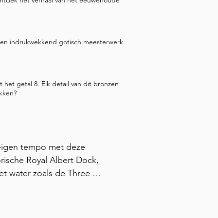
ntdek het verhaal van het eeuwenoude
 een indrukwekkend gotisch meesterwerk
 het getal 8. Elk detail van dit bronzen
ekken?
 eigen tempo met deze 
rische Royal Albert Dock, 
t water zoals de Three 
ie ooit door kooplieden 
e Cavern Club waar The 
teld staan van grandioze 