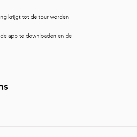
erhalen ontdekken bij de 
hinatown dwalen. Perfect 
ang krijgt tot de tour worden
stelt je in staat om de 
ad hebben gevormd in je eigen 
or de app te downloaden en de
ns
rectly on our website (in which case you will instantly rec
tly on the Tourific app. Once purchased, the tour automat