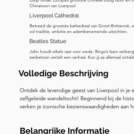
Loop onder Europa’s grootste Chinese boog door en o
Chinatown van Liverpool.
Liverpool Cathedral
Betreed de grootste kathedraal van Groot-Brittannië,
vol traditie, ambitie en adembenemende uitzichten.
Beatles Statue
John houdt eikels vast voor vrede. Ringo’s laars verbergt
eerbetoon vertelt een verhaal. Kun jij ze allemaal ontd
Volledige Beschrijving
Ontdek de levendige geest van Liverpool in je
zelfgeleide wandeltocht! Beginnend bij de histo
verken je iconische bezienswaardigheden aan he
Graces, wandel je door middeleeuwse straten d
werden gedomineerd, en zie je de legendarisch
Belangrijke Informatie
Beatles geschiedenis schreven. Je zult ook vers