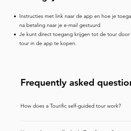
monumenten zoals St. George’s Hall, krachtig v
Bombed Out Church en door Europa’s oudste C
Instructies met link naar de app en hoe je toeg
voor een eerste bezoek aan Liverpool, deze tour 
na betaling naar je e-mail gestuurd
verschillende invloeden te ontdekken die de st
Je kunt direct toegang krijgen tot de tour do
tempo.
tour in de app te kopen.
Frequently asked questio
How does a Tourific self-guided tour work?
It is incredibly simple. You can buy your tour di
email to enter in the app) or purchase it direc