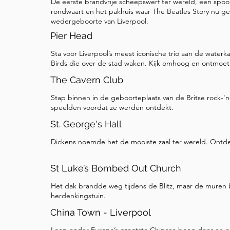
De eerste brandvrije scheepswerf ter wereld, een spoo
Rijk te vieren. Vanaf Pier Head is onze volgen
rondwaart en het pakhuis waar The Beatles Story nu ge
wedergeboorte van Liverpool.
wandeling landinwaarts. We gaan nu naar het ci
Pier Head
de stad. Zoek de weg genaamd Water Street, dich
loop er omhoog weg van de rivier. In een paar 
Sta voor Liverpool’s meest iconische trio aan de water
Birds die over de stad waken. Kijk omhoog en ontmoet 
omgetoverd tot Castle Street, en je zult een e
bovenaan de weg zien. Dat is het stadhuis van 
The Cavern Club
stop.
Stap binnen in de geboorteplaats van de Britse rock-'n-
speelden voordat ze werden ontdekt.
St. George's Hall
Dickens noemde het de mooiste zaal ter wereld. Ontd
St Luke’s Bombed Out Church
Het dak brandde weg tijdens de Blitz, maar de muren 
herdenkingstuin.
China Town - Liverpool