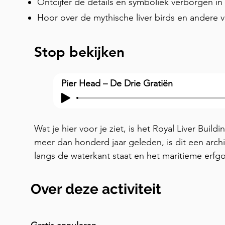
Ontcijfer de details en symboliek verborgen in
Hoor over de mythische liver birds en andere 
Stop bekijken
Pier Head – De Drie Gratiën
Wat je hier voor je ziet, is het Royal Liver Buil
meer dan honderd jaar geleden, is dit een archit
langs de waterkant staat en het maritieme erfg
van de stad symboliseert. Als je wat afstand neem
het Cunard Building en het Port of Liverpool Bu
Over deze activiteit
een indrukwekkende ontvangst voor iedereen di
prachtige architectuur heeft deze drie gebouwe
Graces' opgeleverd. Er wordt aangenomen dat d