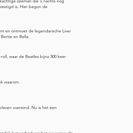
kachtige zeeman die ’s nachts nog
de bestemming een korte 
vestigd is. Hier begon de
viele en commerciële hart van 
t bij het Port Building en 
minuten wordt Water Street 
kant en ontmoet de legendarische Liver
Bertie en Bella.
legant gebouw met koepel 
Liverpool – onze volgende 
roll, waar de Beatles bijna 300 keer
ek waarom.
bleven overeind. Nu is het een