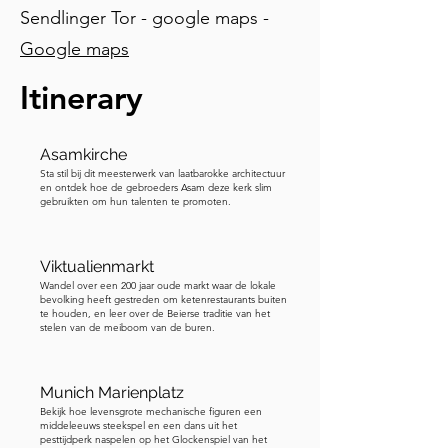
Sendlinger Tor - google maps -
later zijn aangebracht omdat de 
naastgelegen huizen in de loop van de 
Google maps
tijd hoger zijn gebouwd en men ervoor 
Itinerary
wilde zorgen dat ze nog steeds de tijd 
konden lezen. De komiek Karl Valentin 
merkte op dat dit was zodat acht 
Asamkirche
mensen tegelijk naar de klok kunnen 
Sta stil bij dit meesterwerk van laatbarokke architectuur
kijken. Als je in een avontuurlijke bui 
en ontdek hoe de gebroeders Asam deze kerk slim
gebruikten om hun talenten te promoten.
bent, kun je tegen betaling van een 
kleine vergoeding driehonderd zes 
treden naar de top van de toren 
Viktualienmarkt
beklimmen. Het is een steile klim, maar 
Wandel over een 200 jaar oude markt waar de lokale
bevolking heeft gestreden om ketenrestaurants buiten
op een heldere dag kan het uitzicht 
te houden, en leer over de Beierse traditie van het
stelen van de meiboom van de buren.
behoorlijk de moeite waard zijn. Vanaf 
de top word je getrakteerd op een 
panoramisch uitzicht over de stad, met 
Munich Marienplatz
de Frauenkirche en het Rathaus op de 
Bekijk hoe levensgrote mechanische figuren een
middeleeuws steekspel en een dans uit het
voorgrond en, op een heldere dag, de 
pesttijdperk naspelen op het Glockenspiel van het