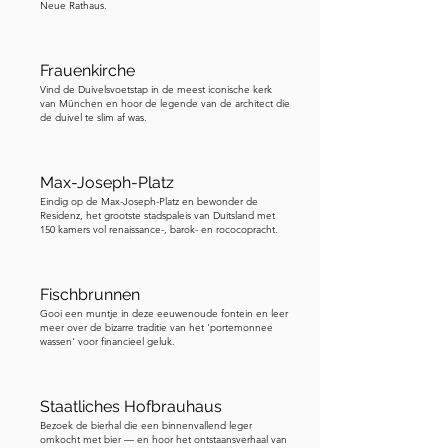
majestueuze Alpen in de verte. De 
Neue Rathaus.
toren heeft verschillende 
kleurgecodeerde cirkels die aangeven 
Frauenkirche
hoe zichtbaar de Alpen zijn op basis 
Vind de Duivelsvoetstap in de meest iconische kerk
van de weersomstandigheden. Dus als 
van München en hoor de legende van de architect die
de duivel te slim af was.
je de witte cirkel spot, is het een 
goede dag om die verre toppen te 
bewonderen. De kerk is gratis 
Max-Joseph-Platz
toegankelijk en binnenin kun je een 
Eindig op de Max-Joseph-Platz en bewonder de
Residenz, het grootste stadspaleis van Duitsland met
verscheidenheid aan artistieke en 
150 kamers vol renaissance-, barok- en rococopracht.
religieuze schatten aanschouwen. Het 
hoogaltaar is een meesterwerk. Als we 
verder naar binnen gaan, kom je een 
Fischbrunnen
Gooi een muntje in deze eeuwenoude fontein en leer
van de meest fascinerende en 
meer over de bizarre traditie van het 'portemonnee
macabere kenmerken van de kerk 
wassen' voor financieel geluk.
tegen: het skelet van St. Munditia, een 
christelijke martelaar. Er wordt gezegd 
Staatliches Hofbrauhaus
dat zij door de Romeinen werd 
Bezoek de bierhal die een binnenvallend leger
onthoofd vanwege haar geloof, en 
omkocht met bier — en hoor het ontstaansverhaal van