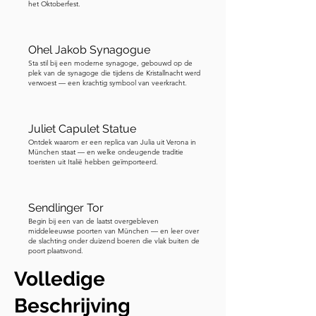
het Oktoberfest.
haar rijkelijk versierde reliekdoos, 
bezet met juwelen, is een opvallende 
herinnering aan haar martelaarschap. 
Ohel Jakob Synagogue
Dit reliëf diende als een krachtig 
Sta stil bij een moderne synagoge, gebouwd op de
plek van de synagoge die tijdens de Kristallnacht werd
symbool van geloof in een tijd waarin 
verwoest — een krachtig symbool van veerkracht.
de verering van heiligen centraal stond 
in het religieuze leven. Deze doos was 
een geschenk van de paus aan de stad 
Juliet Capulet Statue
Ontdek waarom er een replica van Julia uit Verona in
als een blijk van dankbaarheid toen 
München staat — en welke ondeugende traditie
München een van de laatste bastions 
toeristen uit Italië hebben geïmporteerd.
was voor de katholieke kerk tegen de 
opkomst van de protestantse 
Sendlinger Tor
Reformatiebeweging. Kijk rond in de 
Begin bij een van de laatst overgebleven
kerk en ga dan naar de Marienplatz en 
middeleeuwse poorten van München — en leer over
de slachting onder duizend boeren die vlak buiten de
zoek een fontein met een vis erop.
poort plaatsvond.
Volledige
Beschrijving