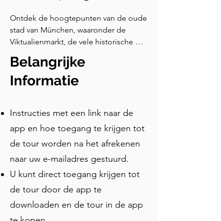
Ontdek de hoogtepunten van de oude 
stad van München, waaronder de 
Viktualienmarkt, de vele historische 
gebouwen rondom de Marienplatz en 
Belangrijke
kerken zoals de Asamkirche en de 
Frauenkirche tijdens deze zelfgeleide 
Informatie
wandeling. Je zult horen over 
legendes, eigenzinnige tradities die tot 
Instructies met een link naar de
op de dag van vandaag voortduren, en 
leren over gebeurtenissen die deze 
app en hoe toegang te krijgen tot
stad hebben gevormd. Deze tour is de 
de tour worden na het afrekenen
perfecte oriëntatie voor degenen die 
naar uw e-mailadres gestuurd.
voor het eerst naar München komen en 
de belangrijkste attracties in de oude 
U kunt direct toegang krijgen tot
stad willen zien.
de tour door de app te
downloaden en de tour in de app
te kopen.