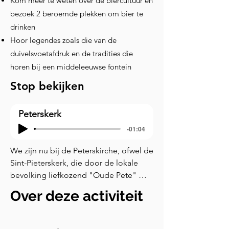
Kom meer te weten over de biercultuur en
bezoek 2 beroemde plekken om bier te
drinken
Hoor legendes zoals die van de
duivelsvoetafdruk en de tradities die
horen bij een middeleeuwse fontein
Stop bekijken
Peterskerk
-01:04
We zijn nu bij de Peterskirche, ofwel de 
Sint-Pieterskerk, die door de lokale 
bevolking liefkozend "Oude Pete" 
wordt genoemd. Deze kerk dateert uit 
Over deze activiteit
de twaalfde eeuw en bevindt zich op 
wat ooit de grond was van een achtste-
eeuws klooster, de vroegst bekende 