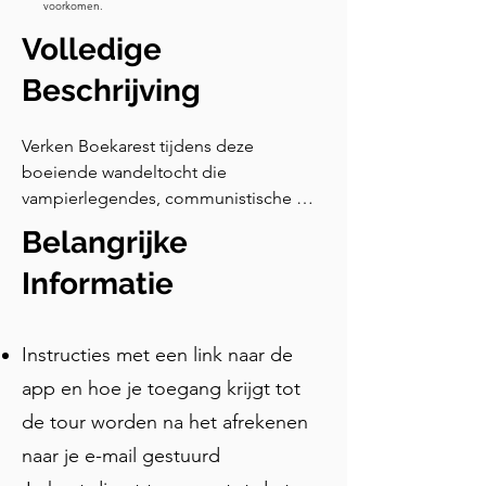
voorkomen.
Volledige
Beschrijving
Verken Boekarest tijdens deze 
boeiende wandeltocht die 
vampierlegendes, communistische 
geheimen en heilige geschiedenis 
Belangrijke
samenbrengt. Ontdek hoe Vlad de 
Spietser, de echte Dracula, de stad 
Informatie
heeft gesticht. Sta op het 
Revolutieplein, herbeleef de 
Instructies met een link naar de
dramatische ondergang van dictator 
Nicolae Ceaușescu, en verwonder je 
app en hoe je toegang krijgt tot
over hoe Boekarest zijn 
de tour worden na het afrekenen
onderdrukkende regime heeft 
naar je e-mail gestuurd
overleefd. Bezoek iconische 
bezienswaardigheden zoals de 