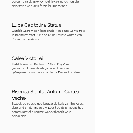
beroemd sinds 1879. Ontdek lokale gerechten die
generaties lang geliefd zijn bij Roemenen.
Lupa Capitolina Statue
Ontdek waarom een beroemde Romeinse wolvin trots
in Boekarest staat. Zie hoe ze de Latijnse wortels van
Roemenië symboliseert.
Calea Victoriei
Ontdek waarom Boekarest “Klein Parijs” werd
genoemd. Ervaar de elegante architectuur
geïnspireerd door de romantische Franse hoofdstad.
Biserica Sfantul Anton - Curtea
Veche
Bezoek de oudste nog bestaande kerk van Boekarest,
daterend uit de 16e eeuw. Leer hoe deze tijdens het
communistische regime wonderbaarlijk werd
behouden.