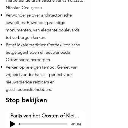
Herbeleef de dramatische val van dictator
Nicolae Ceaușescu.
Verwonder je over architectonische
juweeltjes: Bewonder prachtige
monumenten, van elegante boulevards
tot verborgen kerken.
Proef lokale tradities: Ontdek iconische
eetgelegenheden en eeuwenoude
Ottomaanse herbergen.
Verken op je eigen tempo: Geniet van
vrijheid zonder haast—perfect voor
nieuwsgierige reizigers en
geschiedenisliefhebbers.
Stop bekijken
Parijs van het Oosten of Klein Parijs
-01:04