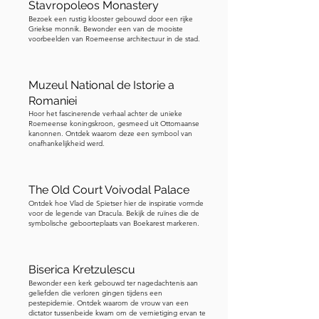
Stavropoleos Monastery
Bezoek een rustig klooster gebouwd door een rijke
Griekse monnik. Bewonder een van de mooiste
voorbeelden van Roemeense architectuur in de stad.
Muzeul National de Istorie a
Romaniei
Hoor het fascinerende verhaal achter de unieke
Roemeense koningskroon, gesmeed uit Ottomaanse
kanonnen. Ontdek waarom deze een symbool van
onafhankelijkheid werd.
The Old Court Voivodal Palace
Ontdek hoe Vlad de Spietser hier de inspiratie vormde
voor de legende van Dracula. Bekijk de ruïnes die de
symbolische geboorteplaats van Boekarest markeren.
Biserica Kretzulescu
Bewonder een kerk gebouwd ter nagedachtenis aan
geliefden die verloren gingen tijdens een
pestepidemie. Ontdek waarom de vrouw van een
dictator tussenbeide kwam om de vernietiging ervan te