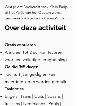
Wist je dat Boekarest vaak Klein Parijs 
of het Parijs van het Oosten wordt 
genoemd? Als je langs Calea Victoriei 
loopt, kijk dan naar de architectuur, en 
Over deze activiteit
je zult snel begrijpen waarom. In 
achttienhonderdnegenenvijftig kozen 
Moldavië en Walachije dezelfde 
Gratis annuleren
heerser, Alexandru Ioan Cuza, die zich 
Annuleer tot 2 uur van tevoren
verenigden tot een beginnend 
Roemeens staat. Op zoek naar een 
voor een volledige terugbetaling
model van moderniteit keek Roemenië 
Geldig 365 dagen
naar Frankrijk voor inspiratie. De 
Tour is 1 jaar geldig en kan
Roemeense elite sprak vloeiend Frans, 
stuurde hun kinderen naar Parijse 
meerdere keren worden gebruikt
scholen en dompelde zich onder in 
Taalopties
Franse literatuur en filosofie. Frans 
Engels | Frans | Duits | Spaans |
werd de taal van diplomatie, cultuur en 
de hogere kringen — zodanig dat de 
Italiaans | Nederlands | Pools |