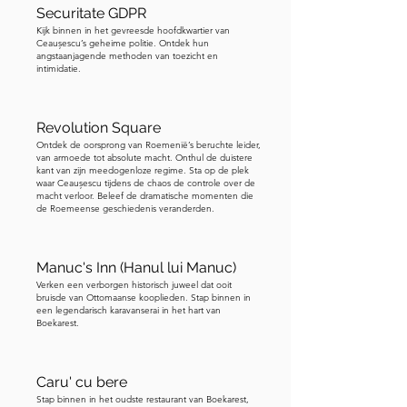
Securitate GDPR
het Roemeense Atheneum, een groot 
Kijk binnen in het gevreesde hoofdkwartier van
concertgebouw dat doet denken aan 
Ceaușescu’s geheime politie. Ontdek hun
angstaanjagende methoden van toezicht en
Parijse operahuizen. Andere 
intimidatie.
herkenningspunten, zoals Boekarest's 
eigen Arc de Triomphe, versterkten de 
reputatie van de stad verder. Vanwege 
Revolution Square
Ontdek de oorsprong van Roemenië’s beruchte leider,
deze Franse invloed in architectuur, 
van armoede tot absolute macht. Onthul de duistere
cultuur en levensstijl, verdiende 
kant van zijn meedogenloze regime. Sta op de plek
waar Ceaușescu tijdens de chaos de controle over de
Boekarest de bijnaam Klein Parijs of 
macht verloor. Beleef de dramatische momenten die
de Roemeense geschiedenis veranderden.
het Parijs van het Oosten.
Manuc's Inn (Hanul lui Manuc)
Verken een verborgen historisch juweel dat ooit
bruisde van Ottomaanse kooplieden. Stap binnen in
een legendarisch karavanserai in het hart van
Boekarest.
Caru' cu bere
Stap binnen in het oudste restaurant van Boekarest,