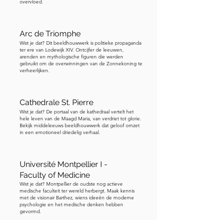
overvloed.
aan de oostzijde in de kathedraal.
Arc de Triomphe
Wist je dat? Dit beeldhouwwerk is politieke propaganda
ter ere van Lodewijk XIV. Ontcijfer de leeuwen,
arenden en mythologische figuren die werden
gebruikt om de overwinningen van de Zonnekoning te
verheerlijken.
Cathedrale St. Pierre
Wist je dat? De portaal van de kathedraal vertelt het
hele leven van de Maagd Maria, van verdriet tot glorie.
Bekijk middeleeuws beeldhouwwerk dat geloof omzet
in een emotioneel driedelig verhaal.
Université Montpellier I -
Faculty of Medicine
Wist je dat? Montpellier de oudste nog actieve
medische faculteit ter wereld herbergt. Maak kennis
met de visionair Barthez, wiens ideeën de moderne
psychologie en het medische denken hebben
gevormd.