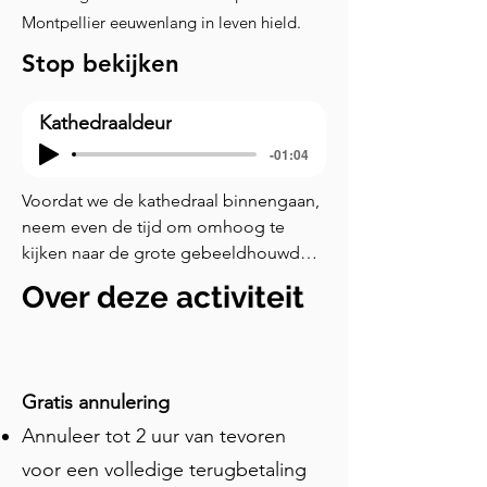
Montpellier eeuwenlang in leven hield.
Stop bekijken
Kathedraaldeur
-01:04
Voordat we de kathedraal binnengaan, 
neem even de tijd om omhoog te 
kijken naar de grote gebeeldhouwde 
scene boven de deuropening. Het 
Over deze activiteit
vertelt het verhaal van de Maagd Maria 
door een reeks taferelen, bewegende 
van de aarde naar de hemel. Laten we 
het van onder naar boven lezen. Begin 
Gratis annulering
met te kijken naar het onderste niveau. 
Annuleer tot 2 uur van tevoren
Helemaal links zie je de Geboorte van 
Christus. Maria zit achter de kribbe, 
voor een volledige terugbetaling