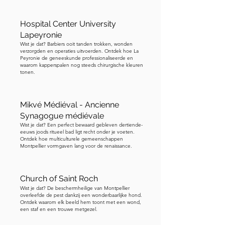
Hospital Center University
Lapeyronie
Wist je dat? Barbiers ooit tanden trokken, wonden
verzorgden en operaties uitvoerden. Ontdek hoe La
Peyronie de geneeskunde professionaliseerde en
waarom kapperspalen nog steeds chirurgische kleuren
tonen.
Mikvé Médiéval - Ancienne
Synagogue médiévale
Wist je dat? Een perfect bewaard gebleven dertiende-
eeuws joods ritueel bad ligt recht onder je voeten.
Ontdek hoe multiculturele gemeenschappen
Montpellier vormgaven lang voor de renaissance.
Church of Saint Roch
Wist je dat? De beschermheilige van Montpellier
overleefde de pest dankzij een wonderbaarlijke hond.
Ontdek waarom elk beeld hem toont met een wond,
een staf en een trouwe metgezel.