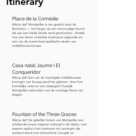
Itinerary
op de begrafenis. Hef tenslotte je 
ogen naar het bovenste register. Dit is 
de hemelse scène: de Kroning van de 
Place de la Comédie
Maagd. Christus zit rechts, Maria links, 
Wist je dat? Montpellier is niet gesticht door de
Romeinen — het begon op een eenvoudige heuvel
beiden gezeten op een troon. Christus 
die aan een lokale familie werd geschonken. Ontdek
hoe een kleine versterkte buitenpost uitgroeide tot
plaatst een kroon op Maria's hoofd 
een van de meest kosmopolitische steden van
terwijl engelen hen omringen. Het 
middeleeuws Europa.
markeert haar triomf na haar aardse 
verdriet — van moeder van Christus tot 
Casa natal Jaume I El
Koningin van de Hemel. Samen gidsen 
Conqueridor
deze scènes je van geboorte, naar 
Wist je dat? Een van de machtigste middeleeuwse
verlies, naar glorie — een volledige reis 
koningen van Europa werd hier geboren. Hoor hoe
koninklijke vetes en een strategisch huwelijk
van geloof, gebeiteld in steen boven 
Montpellier verbonden met de machtige Kroon van
Aragón.
de deuren van de kathedraal. Laten we 
nu naar de hoofdingang van de 
kathedraal gaan. Je kunt nu de 
Fountain of the Three Graces
kathedraal binnenstappen via de 
Wist je dat? De geliefde fontein van Montpellier een
achttiende-eeuws origineel verbergt in de Opéra. Leer
hoofdingang. Ik zal het verhaal delen 
waarom replica's het marmeren trio vervingen dat
dat wordt getoond op het roosvenster 
symbool stond voor schoonheid, vreugde en