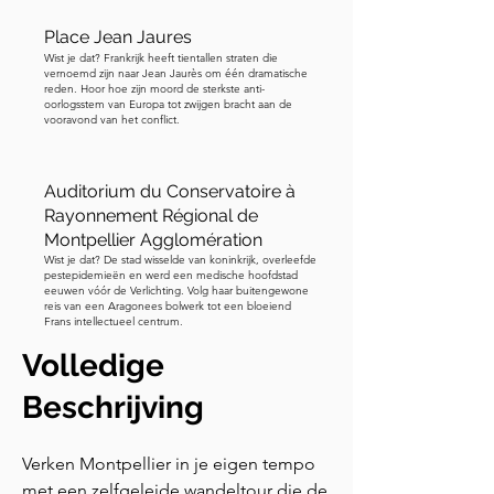
Place Jean Jaures
Wist je dat? Frankrijk heeft tientallen straten die
vernoemd zijn naar Jean Jaurès om één dramatische
reden. Hoor hoe zijn moord de sterkste anti-
oorlogsstem van Europa tot zwijgen bracht aan de
vooravond van het conflict.
Auditorium du Conservatoire à
Rayonnement Régional de
Montpellier Agglomération
Wist je dat? De stad wisselde van koninkrijk, overleefde
pestepidemieën en werd een medische hoofdstad
eeuwen vóór de Verlichting. Volg haar buitengewone
reis van een Aragonees bolwerk tot een bloeiend
Frans intellectueel centrum.
Volledige
Beschrijving
Verken Montpellier in je eigen tempo 
met een zelfgeleide wandeltour die de 