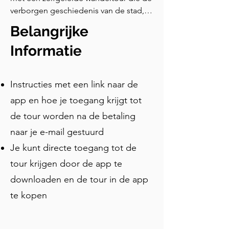
verborgen geschiedenis van de stad, 
iconische bezienswaardigheden en 
Belangrijke
middeleeuwse geheimen onthult. 
Bezoek de geboorteplaats van 
Informatie
Jacobus de Eerste van Aragon, 
bewonder de Drie Gratiën Fontein, 
Instructies met een link naar de
ontdek de middeleeuwse Mikvé en 
wandel door de oudste nog actieve 
app en hoe je toegang krijgt tot
medische school ter wereld. Leer over 
de tour worden na de betaling
Saint Roch, Jean Jaurès en de 
naar je e-mail gestuurd
triomfboog van Lodewijk de 
Veertiende bij de Porte du Peyrou. 
Je kunt directe toegang tot de
Deze audiotour combineert 
tour krijgen door de app te
geschiedenis, legendes, architectuur 
downloaden en de tour in de app
en lokale cultuur, en biedt een van de 
beste dingen om te doen in 
te kopen
Montpellier voor reizigers die een 
authentieke, flexibele en rijkelijk 