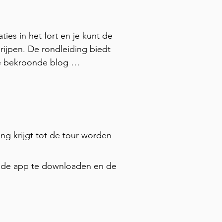
ties in het fort en je kunt de 
rijpen. De rondleiding biedt 
e bekroonde blog 
mpo, pauzeer om foto's te 
p-gebaseerde zelfgeleide tour 
 en een geüploade kaart en 
te vinden.
ang krijgt tot de tour worden
or de app te downloaden en de