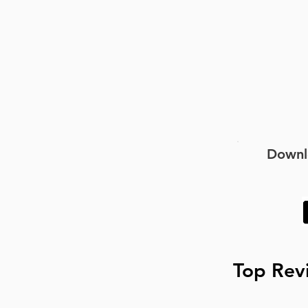
laar.
Downl
Top Rev