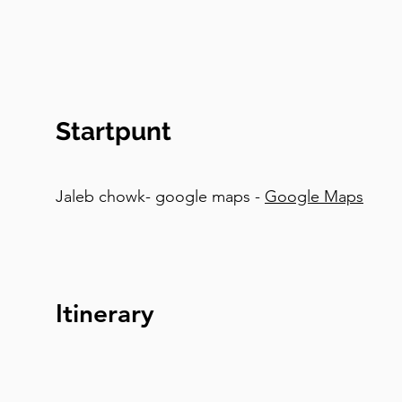
de volgende stop is afgebeeld. Het is op een pi
Startpunt
Jaleb chowk- google maps -
Google Maps
Itinerary