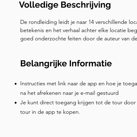
Volledige Beschrijving
De rondleiding leidt je naar 14 verschillende loca
betekenis en het verhaal achter elke locatie beg
goed onderzochte feiten door de auteur van d
Jaipurthrumylens. Verken het fort in je eigen te
maken en bewonder de uitzichten. Dit is een ap
Belangrijke Informatie
waarmee je naar het commentaar kunt luisteren
afbeeldingen kunt volgen om de juiste plekken 
Instructies met link naar de app en hoe je toeg
na het afrekenen naar je e-mail gestuurd
Je kunt direct toegang krijgen tot de tour do
tour in de app te kopen.