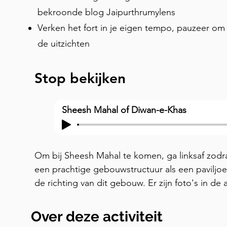
bekroonde blog Jaipurthrumylens
Verken het fort in je eigen tempo, pauzeer o
de uitzichten
Stop bekijken
Sheesh Mahal of Diwan-e-Khas
Om bij Sheesh Mahal te komen, ga linksaf zodra 
een prachtige gebouwstructuur als een paviljoen
de richting van dit gebouw. Er zijn foto's in de 
eruitziet. Sheesh Mahal wordt beschouwd als ee
fort. Diwan-e-Khaas betekent een plek waar de 
Over deze activiteit
belangrijke mensen zou ontmoeten. Het betred