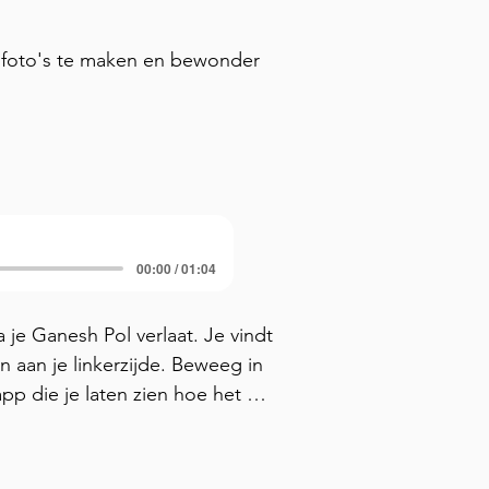
m foto's te maken en bewonder
00:00 / 01:04
je Ganesh Pol verlaat. Je vindt 
 aan je linkerzijde. Beweeg in 
app die je laten zien hoe het 
n "Juweel in de kroon" van dit 
koning alleen met naaste en 
en van de Sheesh Mahal is 