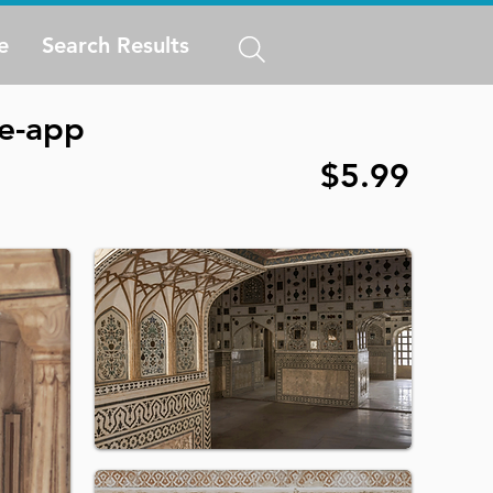
e
Search Results
ne-app
$5.99