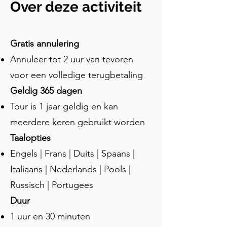
Over deze activiteit
bestaande uit verschillende kamers die 
waren ontworpen om te voldoen aan 
de hygiëne- en 
Gratis annulering
ontspanningsbehoeften van de oude 
Annuleer tot 2 uur van tevoren
Romeinen. Baden zoals de forum 
baden waren niet alleen plaatsen om te 
voor een volledige terugbetaling
baden. Ze waren belangrijke sociale 
Geldig 365 dagen
centra waar mensen konden 
Tour is 1 jaar geldig en kan
ontspannen, socialiseren en zaken 
doen. De forum baden waren rijkelijk 
meerdere keren gebruikt worden
versierd met fresco's, mozaïeken en 
Taalopties
stucwerk, die de artistieke smaak en 
Engels | Frans | Duits | Spaans |
culturele waarden van de Pompeïaanse 
samenleving weerspiegelden. Er waren 
Italiaans | Nederlands | Pools |
zes hoofdgebieden in het badhuis. 
Russisch | Portugees
Bezoekers zouden beginnen in het 
Duur
apodyterium, een kleedkamer met 
1 uur en 30 minuten
banken en nissen voor het opbergen 