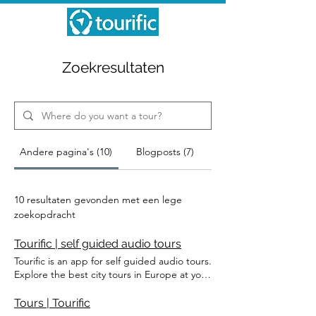
Zoekresultaten
Andere pagina's (10)
Blogposts (7)
10 resultaten gevonden met een lege
zoekopdracht
Tourific | self guided audio tours
Tourific is an app for self guided audio tours.
Explore the best city tours in Europe at your
own pace with Tourific. Instant access, GPS
navigation, offline audio, and 70+ tours in 9
Tours | Tourific
languages. Created by local tour guides,