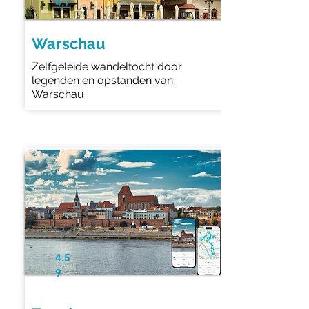
4.7
Warschau
Zelfgeleide wandeltocht door
legenden en opstanden van
Warschau
2 Hr
4.5
9