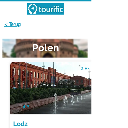
< Terug
Polen
2 Hr
4.9
Lodz