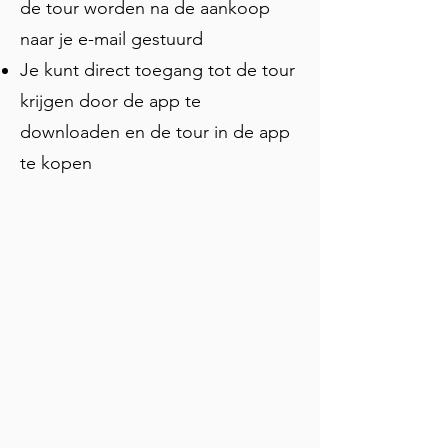
Petersilge meer dan een eeuw geleden 
de tour worden na de aankoop
op deze gevel vierde: dat kennis aan 
naar je e-mail gestuurd
iedereen toebehoort, niet alleen aan 
Je kunt direct toegang tot de tour
degenen die het kunnen betalen. Volg 
krijgen door de app te
de kaart naar de volgende stop, waar ik 
je zal voorstellen aan een zeer 
downloaden en de tour in de app
beroemde beer.
te kopen