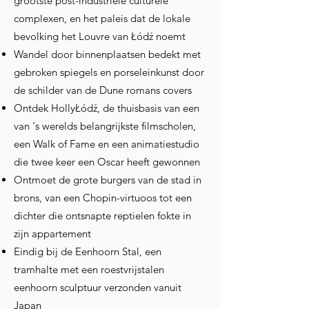
grootste post-industriële culturele
complexen, en het paleis dat de lokale
bevolking het Louvre van Łódź noemt
Wandel door binnenplaatsen bedekt met
gebroken spiegels en porseleinkunst door
de schilder van de Dune romans covers
Ontdek HollyŁódź, de thuisbasis van een
van 's werelds belangrijkste filmscholen,
een Walk of Fame en een animatiestudio
die twee keer een Oscar heeft gewonnen
Ontmoet de grote burgers van de stad in
brons, van een Chopin-virtuoos tot een
dichter die ontsnapte reptielen fokte in
zijn appartement
Eindig bij de Eenhoorn Stal, een
tramhalte met een roestvrijstalen
eenhoorn sculptuur verzonden vanuit
Japan