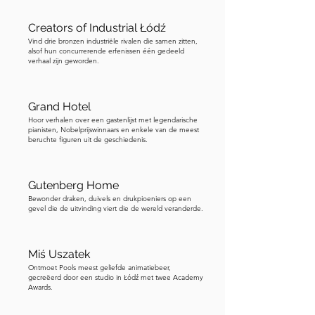
handboek voor het identificeren en 
vervolgen van heksen. Dat boek ging 
Creators of Industrial Łódź
Vind drie bronzen industriële rivalen die samen zitten,
door tientallen edities en werd een van 
alsof hun concurrerende erfenissen één gedeeld
de meest verspreide teksten in Europa 
verhaal zijn geworden.
gedurende bijna twee eeuwen. Het 
voedde golven van vervolging, 
Grand Hotel
marteling en executie over het 
Hoor verhalen over een gastenlijst met legendarische
continent. Kun je het je voorstellen? 
pianisten, Nobelprijswinnaars en enkele van de meest
beruchte figuren uit de geschiedenis.
Een uitvinding die kennis verspreidde, 
verspreidde ook angst. Het gebouw 
zelf werd in opdracht gegeven door 
Gutenberg Home
Jan Petersilge, een drukker en uitgever 
Bewonder draken, duivels en drukpioeniers op een
gevel die de uitvinding viert die de wereld veranderde.
die de eerste krant van Łódź, de Lodzer 
Anzeiger, runde vanuit een drukkerij in 
de achterste binnenplaats. Het 
Miś Uszatek
uitgebreide Gotische en Duitse 
Ontmoet Pools meest geliefde animatiebeer,
gecreëerd door een studio in Łódź met twee Academy
Renaissance ornament op de gevel 
Awards.
weerspiegelt de sterke Duitse 
gemeenschap die hielp het industriële 