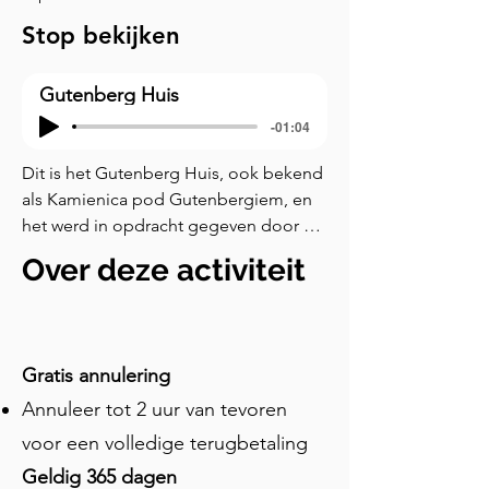
Stop bekijken
Gutenberg Huis
-01:04
Dit is het Gutenberg Huis, ook bekend 
als Kamienica pod Gutenbergiem, en 
het werd in opdracht gegeven door 
Jan Petersilge, een drukker en uitgever 
Over deze activiteit
die het eind negentiende eeuw 
voltooide. Kijk naar de gevel van dit 
gebouw, die anders is dan de rest van 
de straat. Je kunt zien dat er boven de 
Gratis annulering
ramen metalen draken zijn die 
Annuleer tot 2 uur van tevoren
hellebaarden vasthouden. Een 
gehoornde duivel gluurt uit een 
voor een volledige terugbetaling
mascaron onder de daklijn. Een 
Geldig 365 dagen
gevleugeld vrouwelijk masker, omhuld 