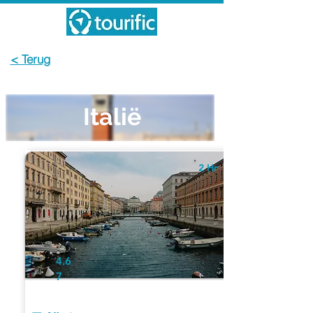
< Terug
Italië
2 Hr
4.6
7