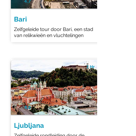
4.7
Bari
Zelfgeleide tour door Bari, een stad
van relikwieën en vluchtelingen
2 Hr
4.8
Ljubljana
Zelfgeleide rondleiding door de