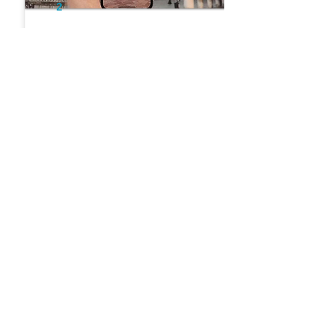
2
Venetië
Van Doges tot Domes Zelfgeleide
Tour van Venetië
Previous
Next
Vind onze rondleidingen op
de volgende locaties
Tours bekijken
Chartres
Manchester
Milan