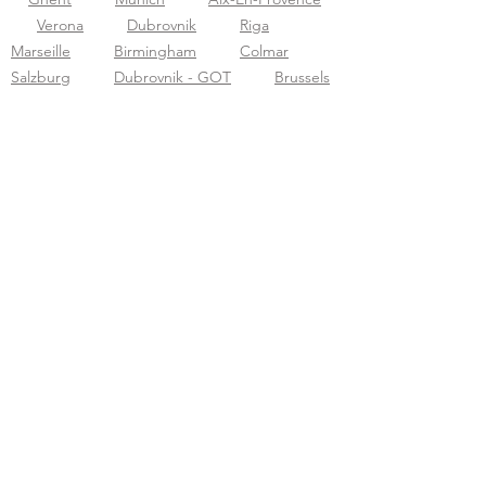
Verona
Dubrovnik
Riga
Marseille
Birmingham
Colmar
Salzburg
Dubrovnik - GOT
Brussels
Paris
Reims
London - Harry
Potter
Venice
Bucharest
York -
Ghost
Liverpool
London - Natural
History Museum
Carcassonne
Reims
- Cathedral
Bath - Bridgerton
Dijon
Nice
San Jose
Zaragoza
Reykjavik
Rome
Prague
Edinburgh
Vilnius
Tallinn
Bengaluru - Basavanagudi
Wroclaw
Amsterdam
Tirana
The Hague
Rouen
Bourges Cathedral
Tbilisi
Gdansk
Bourges - Historical Walk
Strasbourg -
Cathedral
Strasbourg City
Amiens
Montpellier
Sens Cathedral
Sarajevo
Jaipur-city