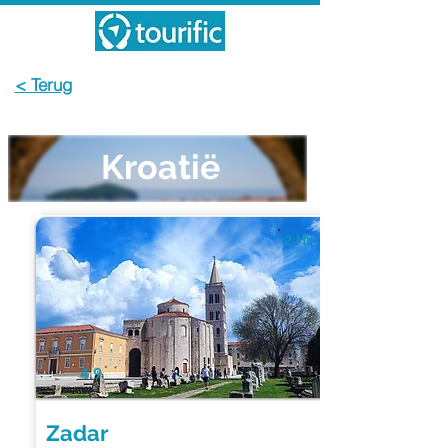
< Terug
Kroatië
2 Hr
4.9
Zadar