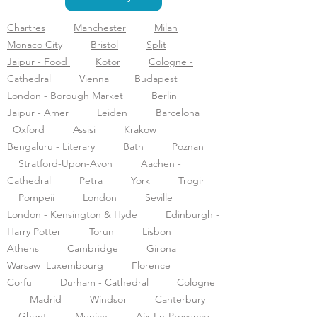
Chartres
Manchester
Milan
Monaco City
Bristol
Split
Jaipur - Food
Kotor
Cologne -
Cathedral
Vienna
Budapest
London - Borough Market
Berlin
Jaipur - Amer
Leiden
Barcelona
Oxford
Assisi
Krakow
Bengaluru - Literary
Bath
Poznan
Stratford-Upon-Avon
Aachen -
Cathedral
Petra
York
Trogir
Pompeii
London
Seville
London - Kensington & Hyde
Edinburgh -
Harry Potter
Torun
Lisbon
Athens
Cambridge
Girona
Warsaw
Luxembourg
Florence
Corfu
Durham - Cathedral
Cologne
Madrid
Windsor
Canterbury
Ghent
Munich
Aix-En-Provence