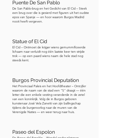
Puente De San Pablo
daadwerkelijk troonsafstand deed 
De San Pablo-brug en het Gedicht van El Cid – Steek
voordat de kathedraal voltooid was, 
een brug over die is gesierd met figuren uit het oudste
epos van Spanje — en hoor waarom Burgos Madrid
tijdens de revolutionaire 
nooit heeft vergeven.
omwentelingen die door Europa 
trokken. Maar de onmiddellijke 
Statue of El Cid
aanleiding was veel persoonlijker dan 
El Cid – Ontmoet de krijger wiens gemummificeerde
ideologisch. Hij raakte geïntrigeerd 
lichaam naar verluidt nog één laatste keer ten strijde
door een in Ierland geboren danseres, 
trok — op een paard wiens naam de hele stad nog
steeds kent.
Lola Montez, en zij werd de minnares 
van de koning. Hij verleende haar 
adellijke titels en financiële privileges. 
Burgos Provincial Deputation
Er was grote publieke 
Het Provinciaal Paleis en het Hoofdtheater – Ontcijfer
waarom de naam van de stad een "S" draagt — één
verontwaardiging over deze relatie, en 
letter die een enkele vesting veranderde in de zetel
van een koninkrijk. Volg de in Burgos geboren
hij deed troonsafstand ten gunste van 
kunstenaar José Vela Zanetti van zijn ballingschap
zijn zoon. Maar vandaag de dag wordt 
tijdens de burgeroorlog naar de muren van de
Verenigde Naties — en weer terug naar huis.
hij meer herinnerd als een cultureel 
beschermheer dan als een mislukte 
heerser. Als je Beieren verkent door 
Paseo del Espolon
een historische lens, is Lodewijk een 
De Paseo del Espolón – Wandel onder platanen