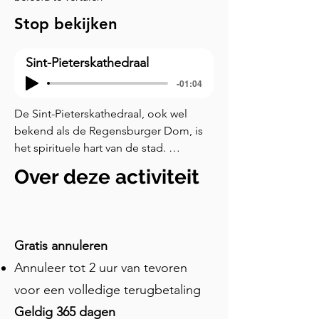
Stop bekijken
Sint-Pieterskathedraal
-01:04
De Sint-Pieterskathedraal, ook wel 
bekend als de Regensburger Dom, is 
het spirituele hart van de stad. 
Misschien vraag je je af waarom een 
Over deze activiteit
stad als Regensburg zo'n grootse 
kathedraal bouwde. Dit gaat terug naar 
ons verhaal op de Oude Graanmarkt. 
De bouw begon aan het eind van de 
Gratis annuleren
dertiende eeuw, grotendeels 
Annuleer tot 2 uur van tevoren
gefinancierd door de ongelooflijke 
handelsrijkdom van de stad. We zullen 
voor een volledige terugbetaling
later meer over de handel praten, maar 
Geldig 365 dagen
voor nu is het goed om te weten dat 