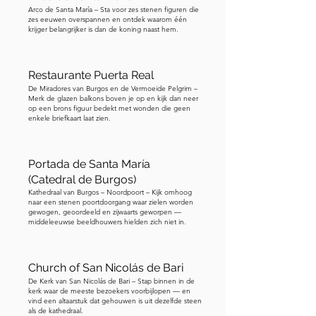
Arco de Santa María – Sta voor zes stenen figuren die
zes eeuwen overspannen en ontdek waarom één
krijger belangrijker is dan de koning naast hem.
Restaurante Puerta Real
De Miradores van Burgos en de Vermoeide Pelgrim –
Merk de glazen balkons boven je op en kijk dan neer
op een brons figuur bedekt met wonden die geen
enkele briefkaart laat zien.
Portada de Santa María
(Catedral de Burgos)
Kathedraal van Burgos – Noordpoort – Kijk omhoog
naar een stenen poortdoorgang waar zielen worden
gewogen, geoordeeld en zijwaarts geworpen —
middeleeuwse beeldhouwers hielden zich niet in.
Church of San Nicolás de Bari
De Kerk van San Nicolás de Bari – Stap binnen in de
kerk waar de meeste bezoekers voorbijlopen — en
vind een altaarstuk dat gehouwen is uit dezelfde steen
als de kathedraal.