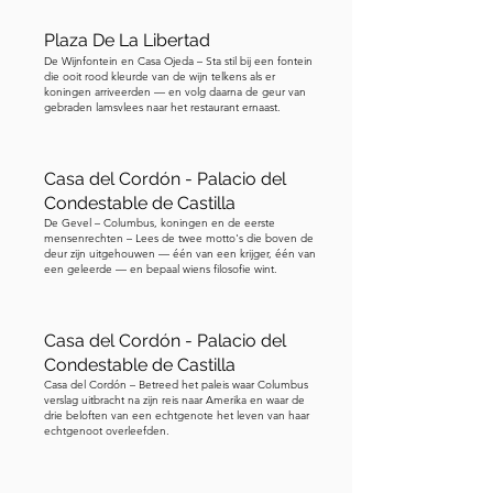
iconische tweelingtorens dus vrij 
recent, maar ze geven de kathedraal 
Plaza De La Libertad
een gevoel van krachtige verticaliteit. 
De Wijnfontein en Casa Ojeda – Sta stil bij een fontein
die ooit rood kleurde van de wijn telkens als er
Dit bronzen ruiterstandbeeld hier is 
koningen arriveerden — en volg daarna de geur van
gebraden lamsvlees naar het restaurant ernaast.
gewijd aan Koning Lodewijk. Je zult 
zien dat hij een scepter vasthoudt, een 
symbolisch object dat koninklijke 
Casa del Cordón - Palacio del
macht en soevereiniteit 
Condestable de Castilla
vertegenwoordigt, terwijl hij naar de 
De Gevel – Columbus, koningen en de eerste
mensenrechten – Lees de twee motto's die boven de
kathedraal kijkt alsof hij haar 
deur zijn uitgehouwen — één van een krijger, één van
bewondert. Hij was een beschermheer 
een geleerde — en bepaal wiens filosofie wint.
van de kunsten en een voorvechter van 
de Beierse identiteit. Toen de 
Casa del Cordón - Palacio del
Neogotiek Europa in zijn greep hield, 
Condestable de Castilla
steunde en financierde hij sterk de 
Casa del Cordón – Betreed het paleis waar Columbus
verslag uitbracht na zijn reis naar Amerika en waar de
voltooiing van de torens van de 
drie beloften van een echtgenote het leven van haar
kathedraal volgens de oorspronkelijke 
echtgenoot overleefden.
middeleeuwse gotische plannen. Een 
interessant verhaal over hem is dat hij 