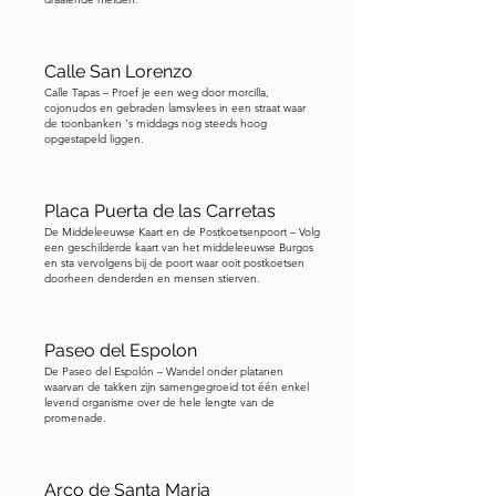
Calle San Lorenzo
Calle Tapas – Proef je een weg door morcilla,
cojonudos en gebraden lamsvlees in een straat waar
de toonbanken 's middags nog steeds hoog
opgestapeld liggen.
Placa Puerta de las Carretas
De Middeleeuwse Kaart en de Postkoetsenpoort – Volg
een geschilderde kaart van het middeleeuwse Burgos
en sta vervolgens bij de poort waar ooit postkoetsen
doorheen denderden en mensen stierven.
Paseo del Espolon
De Paseo del Espolón – Wandel onder platanen
waarvan de takken zijn samengegroeid tot één enkel
levend organisme over de hele lengte van de
promenade.
Arco de Santa Maria