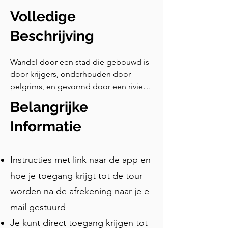
Volledige
Beschrijving
Wandel door een stad die gebouwd is 
door krijgers, onderhouden door 
pelgrims, en gevormd door een rivier 
die nog steeds zijn straten overspoelt 
Belangrijke
— waar een middeleeuwse poort een 
geheime raadskamer verbergt, een 
Informatie
kathedraaltrap als een supermarkt-
snelweg diende, en waar een fontein 
Instructies met link naar de app en
ooit vol wijn stroomde.
hoe je toegang krijgt tot de tour
worden na de afrekening naar je e-
mail gestuurd
Je kunt direct toegang krijgen tot