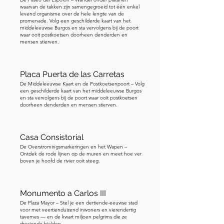
waarvan de takken zijn samengegroeid tot één enkel
perfect voorbeeld van hoe het 
levend organisme over de hele lengte van de
promenade. Volg een geschilderde kaart van het
publieke geheugen milder kan zijn dan 
middeleeuwse Burgos en sta vervolgens bij de poort
de hedendaagse politiek. Voordat je 
waar ooit postkoetsen doorheen denderden en
mensen stierven.
naar binnen gaat, ga recht voor de 
hoofdingang staan, behoorlijk ver naar 
achteren, zodat je beide massieve 
Placa Puerta de las Carretas
torens kunt zien en de gehele gevel in 
De Middeleeuwse Kaart en de Postkoetsenpoort – Volg
een geschilderde kaart van het middeleeuwse Burgos
één oogopslag kunt waarderen.
en sta vervolgens bij de poort waar ooit postkoetsen
doorheen denderden en mensen stierven.
Casa Consistorial
De Overstromingsmarkeringen en het Wapen –
Ontdek de rode lijnen op de muren en meet hoe ver
boven je hoofd de rivier ooit steeg.
Monumento a Carlos III
De Plaza Mayor – Stel je een dertiende-eeuwse stad
voor met veertienduizend inwoners en vierendertig
tavernes — en de kwart miljoen pelgrims die ze
draaiende hielden.