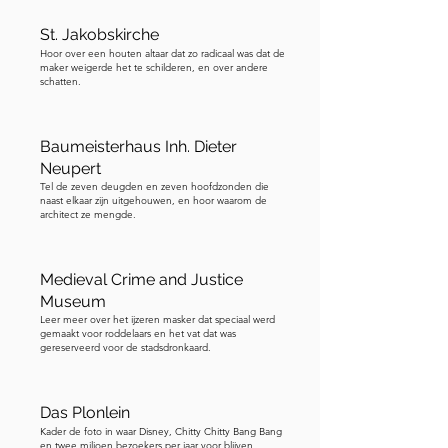
podium. UNESCO voegde het toe aan 
St. Jakobskirche
de lijst van Immaterieel Cultureel 
Hoor over een houten altaar dat zo radicaal was dat de
Erfgoed van Duitsland. En de echte 
maker weigerde het te schilderen, en over andere
schatten.
bierpul, of misschien moet ik zeggen 
de vermeende bierpul, met een 
capaciteit van 3,5 liter, is te zien in het 
Baumeisterhaus Inh. Dieter
RothenburgMuseum, waar we later 
Neupert
Tel de zeven deugden en zeven hoofdzonden die
tijdens onze tour langs zullen komen. 
naast elkaar zijn uitgehouwen, en hoor waarom de
Draai je nu om naar het grote gebouw 
architect ze mengde.
dat de ene kant van het plein 
domineert.
Medieval Crime and Justice
Museum
Leer meer over het ijzeren masker dat speciaal werd
gemaakt voor roddelaars en het vat dat was
gereserveerd voor de stadsdronkaard.
Das Plonlein
Kader de foto in waar Disney, Chitty Chitty Bang Bang
en twee miljoen bezoekers per jaar voor blijven