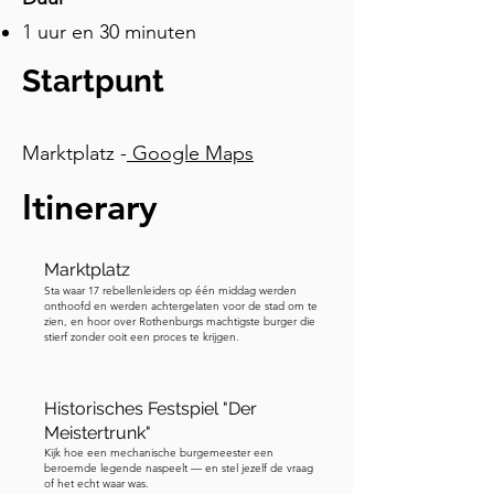
verhaal. In het jaar zestienhonderd 
1 uur en 30 minuten
eenendertig, tijdens de Dertigjarige 
Oorlog, verscheen generaal Tilly aan 
Startpunt
de poorten met 40.000 troepen. 
Protestants Rothenburg probeerde 
weerstand te bieden, maar na drie 
Marktplatz -
Google Maps
dagen vechten waarbij Tilly 300 
soldaten verloor, explodeerde een 
Itinerary
buskruittoren, werd de muur 
doorgebroken, en moest de stad zich 
Marktplatz
overgeven. Woedend veroordeelde 
Sta waar 17 rebellenleiders op één middag werden
Tilly de stadsraadsleden ter dood. Hun 
onthoofd en werden achtergelaten voor de stad om te
vrouwen smeekten om genade. 
zien, en hoor over Rothenburgs machtigste burger die
stierf zonder ooit een proces te krijgen.
Iemand bood de generaal een enorme 
bierpul aan, gevuld met meer dan drie 
liter Frankische wijn. Geamuseerd 
Historisches Festspiel "Der
verklaarde Tilly blijkbaar dat als iemand 
Meistertrunk"
Kijk hoe een mechanische burgemeester een
het hele ding in één teug kon 
beroemde legende naspeelt — en stel jezelf de vraag
leegdrinken, hij de stad zou sparen. 
of het echt waar was.