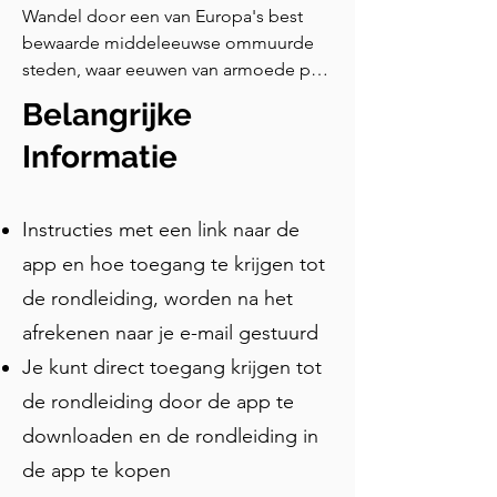
Wandel door een van Europa's best 
bewaarde middeleeuwse ommuurde 
steden, waar eeuwen van armoede per 
ongeluk een sprookjesachtige 
Belangrijke
tijdscapsule hebben gecreëerd. Deze 
zelfgeleide tour door Rothenburg ob 
Informatie
der Tauber omvat 18 stops over 900 jaar 
geschiedenis — van een kasteel op de 
Instructies met een link naar de
heuvel van een koning tot een 
drinklegende die een stad redde, een 
app en hoe toegang te krijgen tot
houtsnijder die Michelangelo 
de rondleiding, worden na het
evenaarde en het Amerikaanse 
afrekenen naar je e-mail gestuurd
telefoontje dat de geallieerde artillerie 
in 1945 stopzette. Perfect voor eerste 
Je kunt direct toegang krijgen tot
bezoekers met 2-3 uur om te 
de rondleiding door de app te
verkennen.
downloaden en de rondleiding in
de app te kopen