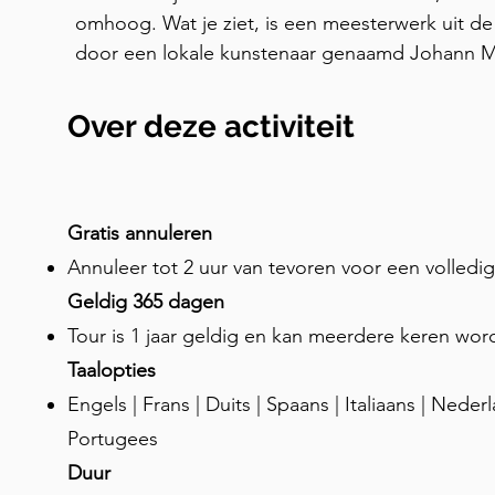
omhoog. Wat je ziet, is een meesterwerk uit de
door een lokale kunstenaar genaamd Johann May
Romeinse mythologie uitbeeldt. Maar lang voor
ging, had het gebouw een interessante geschi
Over deze activiteit
en ambitieuze hertog van Stiermarken, hertog Ru
"De Stichter" verdiende voor zijn bijdrage aan 
genaamd de Herzogshof, was het gebouw oorspr
landhuis beheerd door een lokale beheerder die
Gratis annuleren
kreeg van de jonge twintigjarige hertog. Rudol
Annuleer tot 2 uur van tevoren voor een volledi
hertog van Stiermarken een soeverein heerser wa
Geldig 365 dagen
dus gaf hij opdracht tot de bouw van een prachti
Tour is 1 jaar geldig en kan meerdere keren wo
Telkens wanneer de hertog in Graz het hof hiel
Taalopties
verantwoordelijk voor het oprichten van de Prinse
Engels | Frans | Duits | Spaans | Italiaans | Nederl
prestigieuze dienst verleende Rudolf de beheerd
Portugees
permanente belastingvrijstelling. Hier gaven de
of eigendommen aan hun onderdanen. Het gebo
Duur