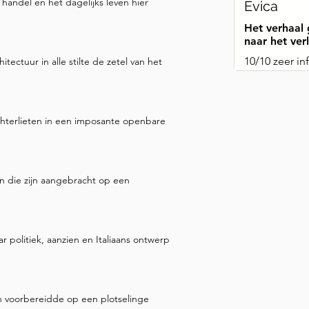
 handel en het dagelijks leven hier
Evica
ta, getoond als een waardige 
Het verhaal 
eur die vaak geassocieerd 
naar het ver
r kalme, zittende houding 
10/10 zeer in
ectuur in alle stilte de zetel van het
uiselijke sfeer. De 
optische illusie) effecten. Als 
het volgende kader, is er een 
hterlieten in een imposante openbare
is die uit de vlakke muur 
an de bovenkant, richting het 
de kosmische en goddelijke 
tdekken. Terwijl we verdergaan 
n die zijn aangebracht op een
uwsgierigheid vast. We 
raten naar een verborgen 
 politiek, aanzien en Italiaans ontwerp
h voorbereidde op een plotselinge