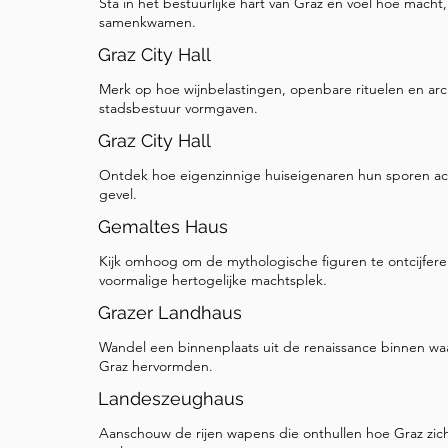
Sta in het bestuurlijke hart van Graz en voel hoe macht,
de goden. Gezeten daar precies tussenin is Ves
samenkwamen.
vrouw gehuld in een helder gele mantel, een kl
Graz City Hall
wordt met de warmte van de haard en huis. Haa
Merk op hoe wijnbelastingen, openbare rituelen en archit
symboliseert de stabiliteit en heiligheid van de h
stadsbestuur vormgaven.
muurschildering is beroemd om zijn trompe l'œil (
Graz City Hall
je goed kijkt naar de linkerkant van Vulcanus in 
Ontdek hoe eigenzinnige huiseigenaren hun sporen ac
kleine putto (kind) wiens been een 3D sculptuur 
gevel.
steekt om de illusie van diepte te versterken. A
Gemaltes Haus
dak, vind je de zwaargewichten, de goden van 
orde. Je zult Apollo, Pluto, Jupiter, of Zeus on
Kijk omhoog om de mythologische figuren te ontcijfere
voormalige hertogelijke machtsplek.
langs de Herrengasse, houd dat gevoel van nie
bewegen ons van de openbare galerie van de st
Grazer Landhaus
heiligdom van steen en bogen.
Wandel een binnenplaats uit de renaissance binnen waar
Graz hervormden.
Landeszeughaus
Aanschouw de rijen wapens die onthullen hoe Graz zic