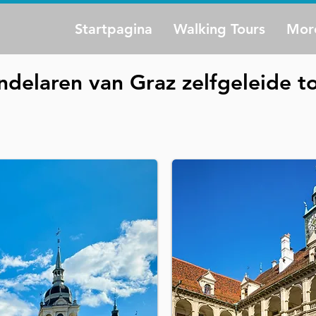
Startpagina
Walking Tours
Mor
delaren van Graz zelfgeleide t