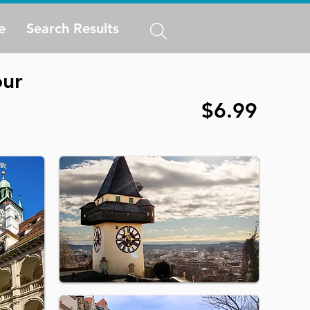
e
Search Results
our
$6.99