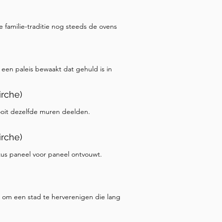
e familie-traditie nog steeds de ovens
een paleis bewaakt dat gehuld is in
irche)
ooit dezelfde muren deelden.
irche)
stus paneel voor paneel ontvouwt.
 om een stad te herverenigen die lang