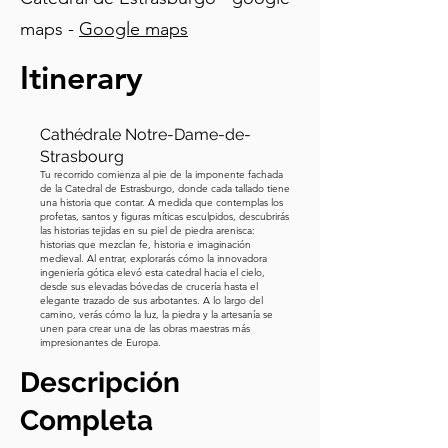
apunta a la fecha de hoy en el 
maps -
Google maps
calendario perpetuo circular. Muestra 
el día del año, el santo del día e 
Itinerary
incluso considera los años bisiestos: 
cada cuatro años, se abre una pequeña 
ranura para revelar el 29 de febrero, un 
Cathédrale Notre-Dame-de-
ingenioso detalle mecánico. Ahora 
Strasbourg
Tu recorrido comienza al pie de la imponente fachada
dirige tu mirada hacia el área negra 
de la Catedral de Estrasburgo, donde cada tallado tiene
que es el cuadrante del tiempo 
una historia que contar. A medida que contemplas los
profetas, santos y figuras míticas esculpidos, descubrirás
aparente. Este muestra la posición real 
las historias tejidas en su piel de piedra arenisca:
historias que mezclan fe, historia e imaginación
del Sol y la Luna, tal como se ven en el 
medieval. Al entrar, explorarás cómo la innovadora
ingeniería gótica elevó esta catedral hacia el cielo,
cielo de Estrasburgo, incluyendo su 
desde sus elevadas bóvedas de crucería hasta el
trayectoria diaria y los tiempos de 
elegante trazado de sus arbotantes. A lo largo del
camino, verás cómo la luz, la piedra y la artesanía se
salida y puesta del sol. Mira los carros 
unen para crear una de las obras maestras más
impresionantes de Europa.
justo encima de los cuadrantes 
principales. Cada carro representa el 
Descripción
día de la semana y tiene una divinidad 
Completa
de cada día. Sobre los carros, ves otro 
rostro de reloj mostrando la hora 