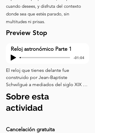
cuando desees, y disfruta del contexto
donde sea que estés parado, sin
multitudes ni prisas.
Preview Stop
Reloj astronómico Parte 1
-01:04
El reloj que tienes delante fue 
construido por Jean-Baptiste 
Schwilgué a mediados del siglo XIX 
después de treinta años de trabajo y 
Sobre esta
todavía funciona hoy con una 
asombrosa precisión. Comencemos 
actividad
con el globo celeste, que descansa en 
el suelo frente al reloj. Muestra cómo 
se mueven las estrellas en el cielo 
Cancelación gratuita