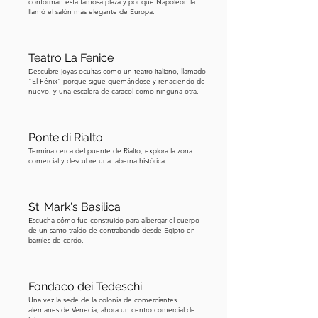
conforman esta famosa plaza y por qué Napoleón la
campanarios que requieren subir 
llamó el salón más elegante de Europa.
estrechas y empinadas escaleras, este 
ofrece un viaje en ascensor, para que 
puedas llegar a la cima cómodamente 
Teatro La Fenice
y disfrutar de impresionantes vistas de 
Descubre joyas ocultas como un teatro italiano, llamado
"El Fénix" porque sigue quemándose y renaciendo de
Venecia. Hay una tarifa para tomar el 
nuevo, y una escalera de caracol como ninguna otra.
ascensor, y la torre está abierta de 9 am 
a 8:45 pm todos los días. Desde la 
Ponte di Rialto
cima, puedes ver las cúpulas de la 
Termina cerca del puente de Rialto, explora la zona
Basílica de San Marcos, los canales 
comercial y descubre una taberna histórica.
serpenteantes y la distante laguna. Si 
tienes suerte y el clima está despejado, 
St. Mark's Basilica
disfrutarás de un impresionante 
Escucha cómo fue construido para albergar el cuerpo
panorama de trescientos sesenta 
de un santo traído de contrabando desde Egipto en
barriles de cerdo.
grados de la ciudad y más allá. Ahora, 
tomemos un momento para admirar 
los intrincados detalles de la torre. En 
Fondaco dei Tedeschi
su base, encontrarás la elegante logia, 
Una vez la sede de la colonia de comerciantes
diseñada por el arquitecto Jacopo 
alemanes de Venecia, ahora un centro comercial de