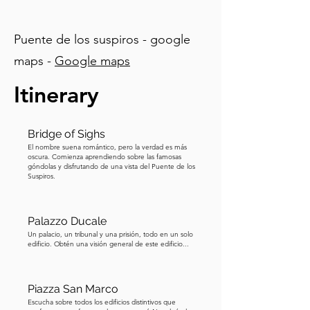
todavía se puede encontrar en la parte 
superior del campanario. Sin embargo, 
Puente de los suspiros - google
el momento más dramático en la 
maps -
Google maps
historia de la torre ocurrió en el año mil 
novecientos dos, cuando de repente 
Itinerary
colapsó justo después de dar una 
campanada de advertencia. Los 
escombros cayeron en la plaza de 
Bridge of Sighs
abajo. Milagrosamente, nadie murió ni 
El nombre suena romántico, pero la verdad es más
oscura. Comienza aprendiendo sobre las famosas
resultó herido. Venecia había perdido 
góndolas y disfrutando de una vista del Puente de los
Suspiros.
uno de sus monumentos más icónicos, 
pero la ciudad prometió reconstruirlo 
exactamente como era. Notablemente, 
Palazzo Ducale
en solo unos pocos años, la torre fue 
Un palacio, un tribunal y una prisión, todo en un solo
edificio. Obtén una visión general de este edificio...
restaurada, erigiéndose de nuevo alta, 
más segura y más robusta que nunca. 
Hoy, llegar a la cima de la torre es muy 
Piazza San Marco
fácil. A diferencia de otros 
Escucha sobre todos los edificios distintivos que