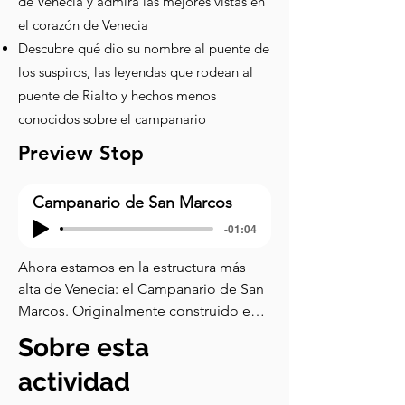
de Venecia y admira las mejores vistas en
el corazón de Venecia
Descubre qué dio su nombre al puente de
los suspiros, las leyendas que rodean al
puente de Rialto y hechos menos
conocidos sobre el campanario
Preview Stop
Campanario de San Marcos
-01:04
Ahora estamos en la estructura más 
alta de Venecia: el Campanario de San 
Marcos. Originalmente construido en 
el siglo XII, esta icónica torre ha 
Sobre esta
servido tanto como faro como 
campanario a lo largo de su historia. 
actividad
¿No es magnífica? Lo que hace que el 