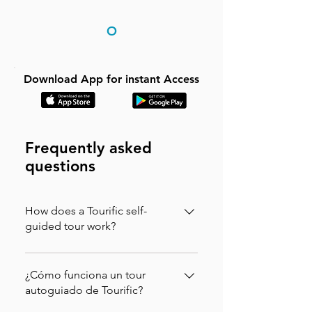
O
Download App for instant Access
Frequently asked
questions
How does a Tourific self-
guided tour work?
It is incredibly simple. You can buy your
tour directly on our website (in which
¿Cómo funciona un tour
case you will instantly receive an
autoguiado de Tourific?
activation code via email to enter in the