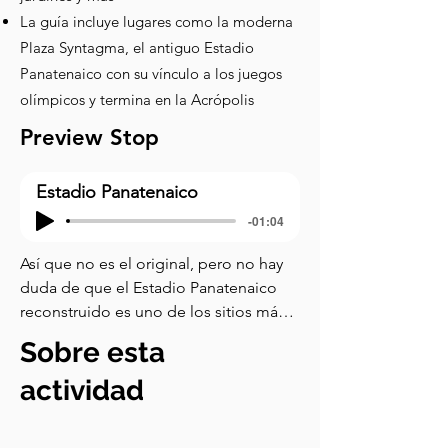
La guía incluye lugares como la moderna
Plaza Syntagma, el antiguo Estadio
Panatenaico con su vínculo a los juegos
olímpicos y termina en la Acrópolis
Preview Stop
Estadio Panatenaico
-01:04
Así que no es el original, pero no hay 
duda de que el Estadio Panatenaico 
reconstruido es uno de los sitios más 
impresionantes de Atenas. Está 
Sobre esta
construido exactamente en el mismo 
lugar y en el mismo estilo que el 
actividad
original Estadio Panatenaico, y es el 
único estadio en el mundo 