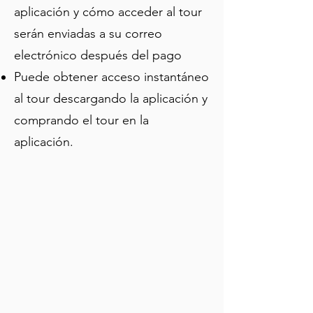
aplicación y cómo acceder al tour
lugar donde se celebran los juegos. Si 
serán enviadas a su correo
deseas entrar al estadio para echar un 
vistazo, el costo es de unos pocos 
electrónico después del pago
euros para adultos y hay disponibles 
Puede obtener acceso instantáneo
audioguías.
al tour descargando la aplicación y
comprando el tour en la
aplicación.