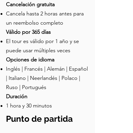
completamente hecho de mármol. 
Cancelación gratuita
Este sitio tiene raíces increíblemente 
Cancela hasta 2 horas antes para
antiguas, que se remontan a tiempos 
un reembolso completo
antiguos cuando los Juegos 
Panatenaicos, un festival deportivo en 
Válido por 365 días
honor a la diosa Atenea, se celebraban 
El tour es válido por 1 año y se
aquí. Para los primeros Juegos 
puede usar múltiples veces
Panatenaicos en el año cuatrocientos 
a. C., era una simple pista de carreras, 
Opciones de idioma
pero con los siglos evolucionó hasta 
Inglés | Francés | Alemán | Español
convertirse en un estadio propiamente 
| Italiano | Neerlandés | Polaco |
dicho. Fue reconstruido en mármol 
Ruso | Portugués
por el senador romano ateniense 
Herodes Ático y su capacidad se 
Duración
amplió para acomodar a cincuenta mil 
1 hora y 30 minutos
personas. El estadio fue abandonado 
después del auge del cristianismo y 
Punto de partida
cubierto por un campo de trigo, y 
durante siglos fue olvidado, ¡enterrado 