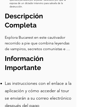
esposa de un dictador intervino para salvarla de la
destrucción.
Descripción
Completa
Explora Bucarest en este cautivador 
recorrido a pie que combina leyendas 
de vampiros, secretos comunistas e 
historia sagrada. Descubre cómo Vlad 
Información
el Empalador, el verdadero Drácula, 
fundó la ciudad. Párate en la Plaza de 
Importante
la Revolución, reviviendo la dramática 
caída del dictador Nicolae Ceaușescu, 
Las instrucciones con el enlace a la
y maravíllate de cómo Bucarest 
sobrevivió a su opresivo régimen. Visita 
aplicación y cómo acceder al tour
lugares icónicos como el Ateneo 
se enviarán a su correo electrónico
Rumano, antiguas iglesias salvadas 
después del pago
milagrosamente de la destrucción, y 