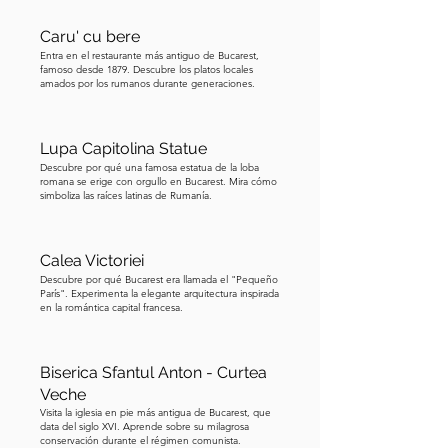
Caru' cu bere
Entra en el restaurante más antiguo de Bucarest,
famoso desde 1879. Descubre los platos locales
amados por los rumanos durante generaciones.
Lupa Capitolina Statue
Descubre por qué una famosa estatua de la loba
romana se erige con orgullo en Bucarest. Mira cómo
simboliza las raíces latinas de Rumanía.
Calea Victoriei
Descubre por qué Bucarest era llamada el "Pequeño
París". Experimenta la elegante arquitectura inspirada
en la romántica capital francesa.
Biserica Sfantul Anton - Curtea
Veche
Visita la iglesia en pie más antigua de Bucarest, que
data del siglo XVI. Aprende sobre su milagrosa
conservación durante el régimen comunista.