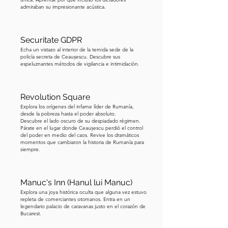
admiraban su impresionante acústica.
gran sala de conciertos que recuerda a 
las casas de ópera parisinas. Otros 
monumentos, como el propio Arco de 
Securitate GDPR
Triunfo de Bucarest, consolidaron aún 
Echa un vistazo al interior de la temida sede de la
policía secreta de Ceaușescu. Descubre sus
más la reputación de la ciudad. 
espeluznantes métodos de vigilancia e intimidación.
Debido a esta influencia francesa en la 
arquitectura, la cultura y el estilo de 
vida, Bucarest se ganó el apodo de 
Revolution Square
Explora los orígenes del infame líder de Rumanía,
Pequeña París o el París del Este.
desde la pobreza hasta el poder absoluto.
Descubre el lado oscuro de su despiadado régimen.
Párate en el lugar donde Ceaușescu perdió el control
del poder en medio del caos. Revive los dramáticos
momentos que cambiaron la historia de Rumanía para
siempre.
Manuc's Inn (Hanul lui Manuc)
Explora una joya histórica oculta que alguna vez estuvo
repleta de comerciantes otomanos. Entra en un
legendario palacio de caravanas justo en el corazón de
Bucarest.