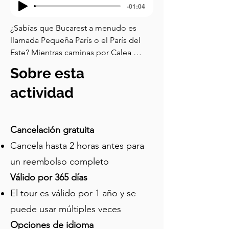
-01:04
¿Sabías que Bucarest a menudo es 
llamada Pequeña París o el París del 
Este? Mientras caminas por Calea 
Victoriei, observa la arquitectura, y 
Sobre esta
rápidamente entenderás por qué. En 
mil ochocientos cincuenta y nueve, 
actividad
Moldavia y Valaquia eligieron al mismo 
gobernante, Alexandru Ioan Cuza, 
uniéndose en un incipiente estado 
Cancelación gratuita
rumano. Buscando un modelo de 
Cancela hasta 2 horas antes para
modernidad, Rumania miró a Francia 
un reembolso completo
para inspirarse. La élite rumana hablaba 
francés con fluidez, enviaba a sus hijos 
Válido por 365 días
a estudiar en escuelas parisinas, y se 
El tour es válido por 1 año y se
sumergía en la literatura y filosofía 
puede usar múltiples veces
francesas. El francés se convirtió en el 
idioma de la diplomacia, la cultura y la 
Opciones de idioma