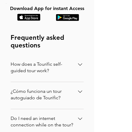
Download App for instant Access
Frequently asked
questions
How does a Tourific self-
guided tour work?
It is incredibly simple. You can buy your
tour directly on our website (in which
¿Cómo funciona un tour
case you will instantly receive an
autoguiado de Tourific?
activation code via email to enter in the
Es increíblemente sencillo. Puedes
app) or purchase it directly on the
comprar tu tour directamente en
Do I need an internet
Tourific app. Once purchased, the tour
nuestra página web (en ese caso
connection while on the tour?
automatically downloads to your
recibirás inmediatamente un código