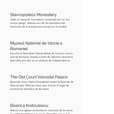
Stavropoleos Monastery
Visita un tranquilo monasterio construido por un rico
monje griego. Admira uno de los ejemplos más
hermosos de la arquitectura rumana en la ciudad.
Muzeul National de Istorie a
Romaniei
Escucha la fascinante historia detrás de la única corona
real de Rumanía, forjada a partir de cañones otomanos.
Descubre por qué es un símbolo de independencia.
The Old Court Voivodal Palace
Aprende cómo Vlad el Empalador inspiró la leyenda de
Drácula aquí. Mira las ruinas que marcan el lugar de
nacimiento simbólico de Bucarest.
Biserica Kretzulescu
Admira una iglesia construida en memoria de los seres
queridos perdidos por la peste. Descubre por qué la