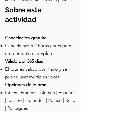
Creado por Frank Pé, Broussaille es un 
Sobre esta
personaje conocido por sus aventuras 
reflexivas y poéticas por la ciudad, a 
actividad
menudo acompañado por su novia, 
Catherine. Cuando Frank Pé presentó 
al personaje Broussaille, rápidamente 
Cancelación gratuita
se hizo conocido por su naturaleza 
Cancela hasta 2 horas antes para
introspectiva y su profunda conexión 
un reembolso completo
con los entornos urbanos y naturales. 
El mural retrata a Broussaille y 
Válido por 365 días
Catherine en una escena serena, 
El tour es válido por 1 año y se
rodeados de elementos de la ciudad y 
puede usar múltiples veces
la naturaleza, reflejando los temas del 
cómic de exploración y 
Opciones de idioma
descubrimiento. Un dato interesante 
Inglés | Francés | Alemán | Español
sobre la mayoría de los murales 
| Italiano | Holandés | Polaco | Ruso
pintados alrededor de Bruselas es que 
| Portugués
incorporan algún aspecto del 