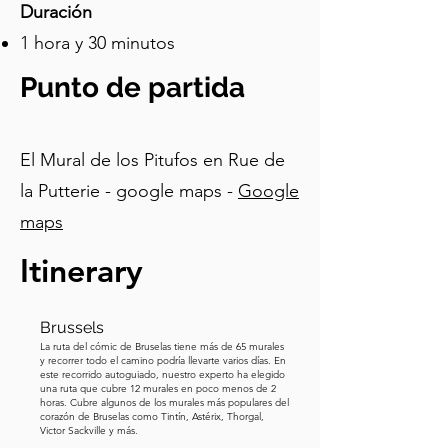
vecindario en ellos. ¡Este mural en 
Duración
particular representa el camino que 
1 hora y 30 minutos
conduce a él! ¡Algo a tener en cuenta 
en los próximos murales! A 
Punto de partida
continuación, nos dirigiremos al mural 
de Ducobu.
El Mural de los Pitufos en Rue de
la Putterie - google maps -
Google
maps
Itinerary
Brussels
La ruta del cómic de Bruselas tiene más de 65 murales
y recorrer todo el camino podría llevarte varios días. En
este recorrido autoguiado, nuestro experto ha elegido
una ruta que cubre 12 murales en poco menos de 2
horas. Cubre algunos de los murales más populares del
corazón de Bruselas como Tintín, Astérix, Thorgal,
Victor Sackville y más.