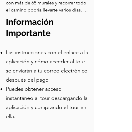
con más de 65 murales y recorrer todo 
el camino podría llevarte varios días. En 
este tour autoguiado, nuestro viajero 
Información
experto ha elegido una ruta que cubre 
12 murales en poco menos de 2 horas. 
Importante
Incluye algunos de los murales más 
populares en el corazón de Bruselas y 
Las instrucciones con el enlace a la
está llena de datos interesantes sobre 
los artistas, los murales y los propios 
aplicación y cómo acceder al tour
cómics.
se enviarán a tu correo electrónico
después del pago
Puedes obtener acceso
instantáneo al tour descargando la
aplicación y comprando el tour en
ella.