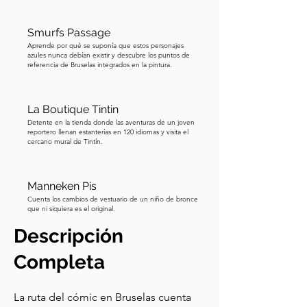
Smurfs Passage
Aprende por qué se suponía que estos personajes
azules nunca debían existir y descubre los puntos de
referencia de Bruselas integrados en la pintura.
La Boutique Tintin
Detente en la tienda donde las aventuras de un joven
reportero llenan estanterías en 120 idiomas y visita el
cercano mural de Tintín.
Manneken Pis
Cuenta los cambios de vestuario de un niño de bronce
que ni siquiera es el original.
Descripción
Completa
La ruta del cómic en Bruselas cuenta 