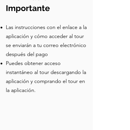
mientras encuentras el café.
tour para atender a veganos y 
Importante
vegetarianos. Se espera que el costo 
de la comida oscile entre 40 y 70£, y es 
Las instrucciones con el enlace a la
mejor realizarlo los viernes o sábados 
entre las 10 am y las 4 pm, cuando 
aplicación y cómo acceder al tour
todos los puestos están abiertos. Sin 
se enviarán a tu correo electrónico
afiliaciones ni publicidad. ¡Ve a 
después del pago
saborear la increíble comida!
Puedes obtener acceso
instantáneo al tour descargando la
aplicación y comprando el tour en
la aplicación.