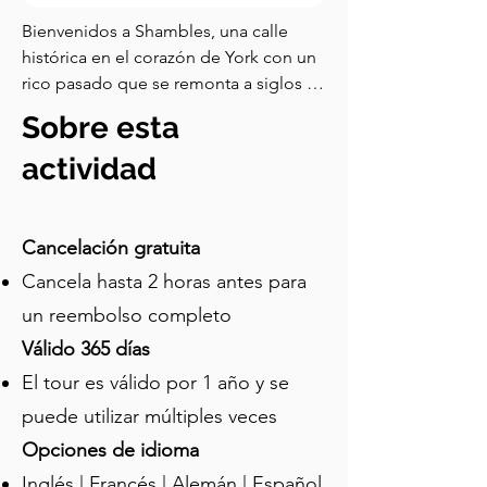
Bienvenidos a Shambles, una calle 
histórica en el corazón de York con un 
rico pasado que se remonta a siglos 
atrás. Conocida por sus estrechas 
Sobre esta
callejuelas y edificios con entramado 
de madera, es una de las calles 
actividad
medievales mejor conservadas del 
país. Shambles fue en un tiempo el 
principal lugar de ubicación para los 
Cancelación gratuita
carniceros en York. Esto es evidente 
Cancela hasta 2 horas antes para
por los ganchos aún visibles en las 
un reembolso completo
fachadas de las tiendas, donde se 
colgaba la carne, y las estanterías de 
Válido 365 días
madera que mostraban los productos. 
El tour es válido por 1 año y se
Algunos dicen que el nombre 
puede utilizar múltiples veces
"shambles" se origina de su atmósfera 
desordenada y caótica, reflejando el 
Opciones de idioma
bullicioso mercado donde operaban 
Inglés | Francés | Alemán | Español