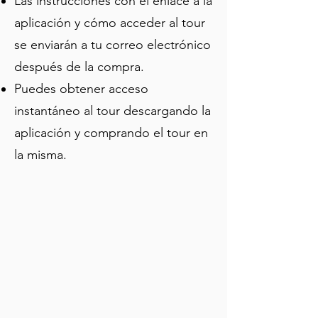
Las instrucciones con el enlace a la
York a tu propio ritmo, haciendo 
pausas cuando desees para absorber 
aplicación y cómo acceder al tour
la atmósfera, tomar una bebida en un 
se enviarán a tu correo electrónico
pub embrujado o profundizar en la 
después de la compra.
historia. Perfecto para viajeros 
independientes, parejas y pequeños 
Puedes obtener acceso
grupos que buscan una experiencia 
instantáneo al tour descargando la
flexible y personalizada.
aplicación y comprando el tour en
la misma.