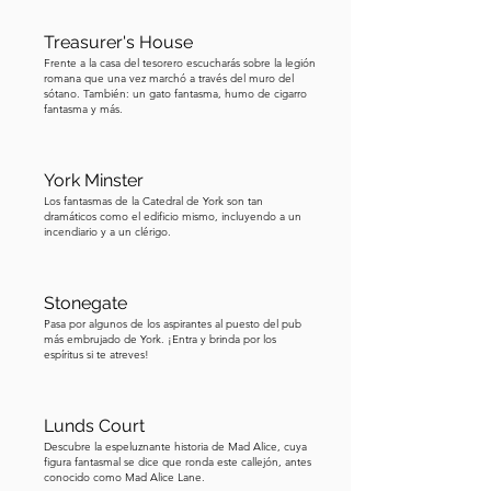
confirmado por J K Rowling. Si eres 
Treasurer's House
fanático de Potter, puedes encontrar 
Frente a la casa del tesorero escucharás sobre la legión
algunas tiendas encantadoras como 
romana que una vez marchó a través del muro del
sótano. También: un gato fantasma, humo de cigarro
The Shop That Must Not Be Named y 
fantasma y más.
The Potions Cauldron. Con sus calles 
adoquinadas y edificios salientes, es el 
lugar perfecto para tomar fotografías 
York Minster
Los fantasmas de la Catedral de York son tan
que parecen transportarte atrás en el 
dramáticos como el edificio mismo, incluyendo a un
tiempo. Esta calle histórica también 
incendiario y a un clérigo.
cuenta con un santuario dedicado a 
Santa Margarita Clitherow, una católica 
Stonegate
del siglo XVI que fue martirizada por 
Pasa por algunos de los aspirantes al puesto del pub
esconder sacerdotes en su hogar. 
más embrujado de York. ¡Entra y brinda por los
espíritus si te atreves!
Puedes pausar el recorrido aquí para 
explorar la encantadora calle y el 
santuario. Después de esto, haremos 
Lunds Court
una breve parada en el Golden Fleece 
Descubre la espeluznante historia de Mad Alice, cuya
figura fantasmal se dice que ronda este callejón, antes
que está justo a la vuelta de la esquina.
conocido como Mad Alice Lane.