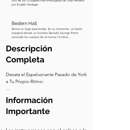
uno de los 10 lugares más embrujados de Gran Bretaña
por English Heritage.
Bedern Hall
Ahora un lugar para bodas. En su momento, un barrio
marginal donde un hombre llamado George Pimm
escondió los cuerpos de al menos 13 niños...
Descripción
Completa
Desata el Espeluznante Pasado de York 
a Tu Propio Ritmo:

Olvídate de las giras grupales 
Información
abarrotadas: con nuestro único tour de 
audio autoguiado, tú controlas tu 
Importante
aventura espeluznante. Explora más de 
12 de los lugares más embrujados de 