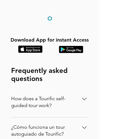
O
Download App for instant Access
Frequently asked
questions
How does a Tourific self-
guided tour work?
It is incredibly simple. You can buy your
tour directly on our website (in which
¿Cómo funciona un tour
case you will instantly receive an
autoguiado de Tourific?