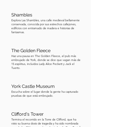
Shambles
Explora Las Shambles, una calle medieval bellamente
conservada, conocida por sus estrechos callejones,
edificios con entramado de madera e historias de
fantasmas.
The Golden Fleece
Haz una pausa en The Golden Fleece, el pub más
embrujado de York, donde se dice que vagan más de
15 espíritus, incluidos Lady Alice Peckett y Jack el
Tuerto.
York Castle Museum
Escucha sobre el lugar donde la gente ha capturado
pruebas de que está embrujado.
Clifford's Tower
Termina el recorrido en la Torre de Clifford, que ha
visto su buena dosis de tragedia y ha sido nombrada