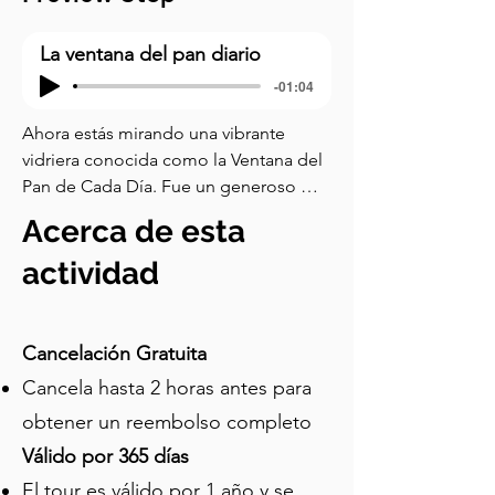
La ventana del pan diario
-01:04
Ahora estás mirando una vibrante 
vidriera conocida como la Ventana del 
Pan de Cada Día. Fue un generoso 
regalo del personal de la sucursal de 
Acerca de esta
Durham de Marks & Spencer, 
presentado para marcar el centenario 
actividad
de la empresa. La ventana representa la 
profunda conexión entre la comunidad 
local y la Catedral de Durham. Fue 
Cancelación Gratuita
elaborada por Hartley Wood & Co. en 
Cancela hasta 2 horas antes para
Sunderland, que en ese momento era 
obtener un reembolso completo
una de las empresas de fabricación de 
vidrio más antiguas de Inglaterra. La 
Válido por 365 días
escena que representa es la Última 
El tour es válido por 1 año y se