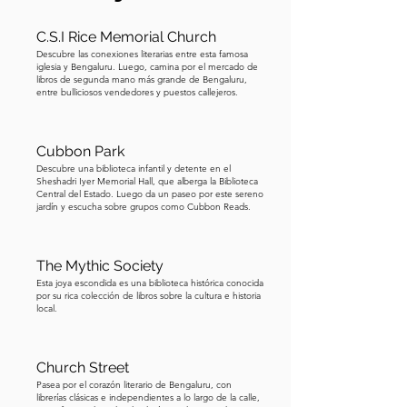
2 partes o incluso 3 caminatas más 
cortas de 3 kilómetros. Y hay 
C.S.I Rice Memorial Church
estaciones de metro, si deseas 
Descubre las conexiones literarias entre esta famosa
moverte de ida y vuelta a lo largo de la 
iglesia y Bengaluru. Luego, camina por el mercado de
libros de segunda mano más grande de Bengaluru,
ruta. Además, si solo te interesan las 
entre bulliciosos vendedores y puestos callejeros.
librerías, podrías comenzar a caminar 
desde el PARADA NÚMERO 11 que te 
Cubbon Park
lleva a algunas grandes compras de 
Descubre una biblioteca infantil y detente en el
libros y luego también a través de la 
Sheshadri Iyer Memorial Hall, que alberga la Biblioteca
historia de las librerías emblemáticas 
Central del Estado. Luego da un paseo por este sereno
jardín y escucha sobre grupos como Cubbon Reads.
de la ciudad. Sería ideal empezar a las 
10 AM. Si viajas en transporte público, 
sal de la estación de metro Sir 
The Mythic Society
Visvesvaraya, también conocida como 
Esta joya escondida es una biblioteca histórica conocida
por su rica colección de libros sobre la cultura e historia
estación Central College, desde 
local.
donde hay una caminata de 6 minutos 
o 450 metros hasta nuestro primer 
Church Street
destino. Si vienes en taxi o auto 
Pasea por el corazón literario de Bengaluru, con
rickshaw, pide que te dejen en Mysore 
librerías clásicas e independientes a lo largo de la calle,