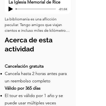
La Iglesia Memorial de Rice
-01:04
La bibliomanía es una aflicción 
peculiar. Tengo amigos que viajan 
cientos e incluso miles de kilómetros 
para curiosear en librerías de libros 
Acerca de esta
antiguos, cuando justo al lado 
tenemos Church Street, la calle de los 
actividad
amantes de los libros de Bengaluru y 
una importante atracción turística, no 
solo en los círculos literarios. Entonces, 
Cancelación gratuita
demos un paseo por Church Street y 
Cancela hasta 2 horas antes para
más allá. Para contextualizar, este 
un reembolso completo
paseo comienza en la ciudad vieja, en 
los petes -o bazares- donde se 
Válido por 365 días
experimenta, entre otras cosas, un 
El tour es válido por 1 año y se
bazar de libros y algunos sitios 
puede usar múltiples veces
históricos, después de lo cual hay un 