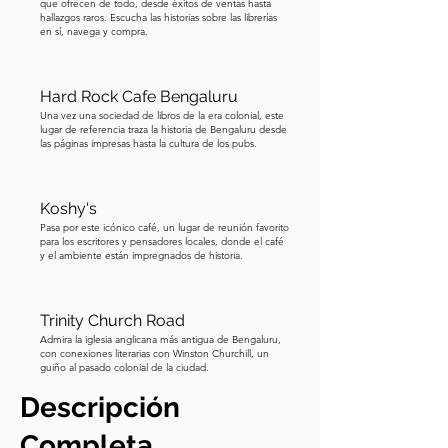
que ofrecen de todo, desde éxitos de ventas hasta
Bank Circle en KG Road, en el 
hallazgos raros. Escucha las historias sobre las librerías
pequeño templo que marca el inicio 
en sí, navega y compra.
del bazar principal de la ciudad vieja: 
Avenue Road. Y un consejo final 
Hard Rock Cafe Bengaluru
importante, simplemente sigue el 
Una vez una sociedad de libros de la era colonial, este
mapa en esta aplicación en caso de 
lugar de referencia traza la historia de Bengaluru desde
las páginas impresas hasta la cultura de los pubs.
que no estés familiarizado con las 
áreas descritas, para navegar de un 
punto a otro. También hemos incluido 
Koshy's
fotos para ayudarte a identificar los 
Pasa por este icónico café, un lugar de reunión favorito
para los escritores y pensadores locales, donde el café
diversos edificios y puntos de interés 
y el ambiente están impregnados de historia.
turístico que describiré. PARADA 
NÚMERO 1 – EN AVENUE ROAD, 
MIREMOS LA IGLESIA RICE MEMORIAL 
Trinity Church Road
Admira la iglesia anglicana más antigua de Bengaluru,
Después de caminar uno o dos 
con conexiones literarias con Winston Churchill, un
minutos en esta calle bazar 
guiño al pasado colonial de la ciudad.
congestionada y bulliciosa, vemos a 
Descripción
nuestra derecha la tranquila y pequeña 
Completa
Iglesia Rice Memorial: pintada 