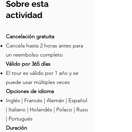
Sobre esta
unos cuarenta metros de alto y 
veinticinco metros de ancho. Fue 
actividad
construido en el siglo I a.C. como un 
mausoleo o cripta para un rey nabateo. 
Primero, echémosle un vistazo a la 
Cancelación gratuita
arquitectura de esta impresionante 
Cancela hasta 2 horas antes para
fachada. Como muchas otras 
un reembolso completo
estructuras en Petra, se inspira en 
múltiples estilos arquitectónicos. Las 
Válido por 365 días
columnas corintias y el friso en el nivel 
El tour es válido por 1 año y se
inferior de la fachada son 
puede usar múltiples veces
característicos de la arquitectura 
romana. La simetría general también 
Opciones de idioma
muestra la influencia de los principios 
Inglés | Francés | Alemán | Español
arquitectónicos romanos. El frontón 
| Italiano | Holandés | Polaco | Ruso
roto interrumpido por un rosetón y el 
| Portugués
estilo dramático y teatral de la fachada 
es rastreable al estilo "barroco" 
Duración