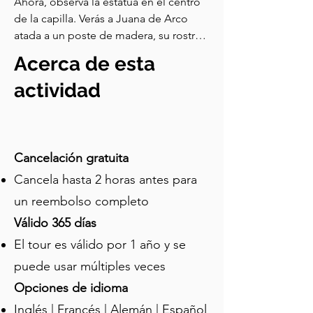
Ahora, observa la estatua en el centro 
de la capilla. Verás a Juana de Arco 
atada a un poste de madera, su rostro 
sereno y resuelto. Bajo sus pies, el 
Acerca de esta
escultor ha tallado llamas, capturando 
el momento de su ejecución aquí en 
actividad
Ruan — esta fue la misma ciudad 
donde fue condenada y quemada en 
la hoguera. Juana nació alrededor de 
principios del siglo XIV en un pequeño 
Cancelación gratuita
pueblo llamado Domrémy. Francia en 
Cancela hasta 2 horas antes para
ese momento estaba en caos — 
un reembolso completo
derrotada una y otra vez por los 
ingleses durante la Guerra de los Cien 
Válido 365 días
Años, gran parte del país había caído 
El tour es válido por 1 año y se
bajo el dominio inglés, e incluso el 
puede usar múltiples veces
reclamo al trono del rey francés era 
incierto. Entonces llegó Juana, una 
Opciones de idioma
adolescente que decía escuchar las 
Inglés | Francés | Alemán | Español