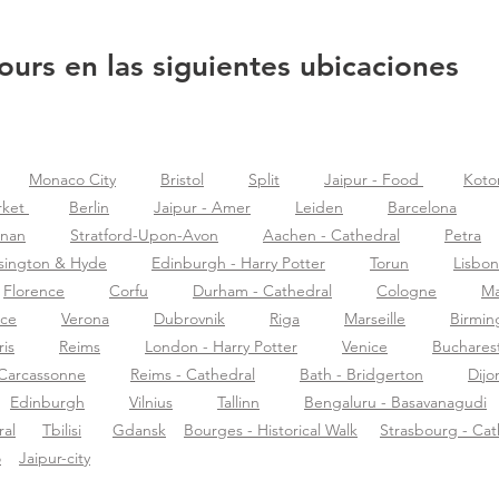
ours en las siguientes ubicaciones
Monaco City
Bristol
Split
Jaipur - Food
Koto
rket
Berlin
Jaipur - Amer
Leiden
Barcelona
znan
Stratford-Upon-Avon
Aachen - Cathedral
Petra
sington & Hyde
Edinburgh - Harry Potter
Torun
Lisbon
Florence
Corfu
Durham - Cathedral
Cologne
Ma
nce
Verona
Dubrovnik
Riga
Marseille
Birmi
ris
Reims
London - Harry Potter
Venice
Buchares
Carcassonne
Reims - Cathedral
Bath - Bridgerton
Dijo
Edinburgh
Vilnius
Tallinn
Bengaluru - Basavanagudi
al
Tbilisi
Gdansk
Bourges - Historical Walk
Strasbourg - Cat
o
Jaipur-city