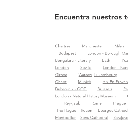
Encuentra nuestros t
Chartres
Manchester
Milan
Budapest
London - Borough Ma
Bengaluru - Literary
Bath
Po
London
Seville
London - Ken
Girona
Warsaw
Luxembourg
Ghent
Munich
Aix-En-Prove
Dubrovnik - GOT
Brussels
Pa
London - Natural History Museum
Reykjavik
Rome
Prague
The Hague
Rouen
Bourges Cathedr
Montpellier
Sens Cathedral
Sarajev