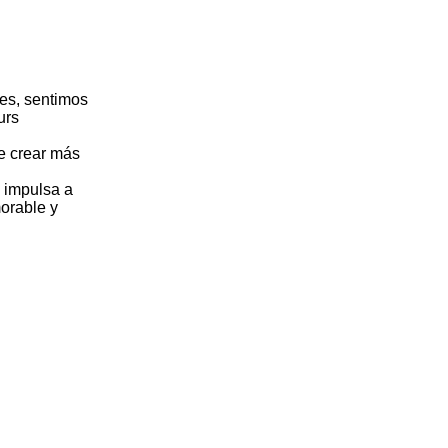
es, sentimos
urs
de crear más
 impulsa a
orable y