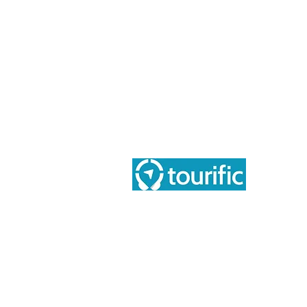
Ace
Sob
Tourific audio tours pvt LTD
Blo