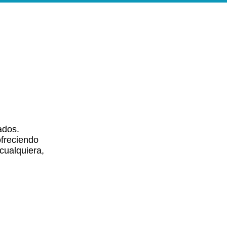
e
Search Results
ados.
ofreciendo
cualquiera,