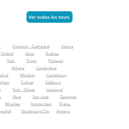
Ver todos los tours
r
Cologne - Cathedral
Vienna
Oxford
Assisi
Krakow
York
Trogir
Pompeii
Athens
Cambridge
drid
Windsor
Canterbury
ngham
Colmar
Salzburg
t
York - Ghost
Liverpool
n
Nice
San Jose
Zaragoza
Wroclaw
Amsterdam
Tirana
hedral
Strasbourg City
Amiens