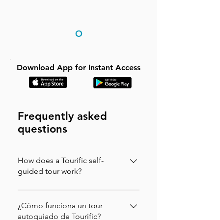
O
Download App for instant Access
Frequently asked
questions
How does a Tourific self-
guided tour work?
It is incredibly simple. You can buy your
tour directly on our website (in which
¿Cómo funciona un tour
case you will instantly receive an
autoguiado de Tourific?