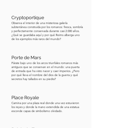
mayoría de los jueces – más del 
noventa por ciento – eran franceses, no 
Cryptoportique
ingleses. A pesar del intenso 
Observa el interior de una misteriosa galería
interrogatorio, no pudieron hacer que 
subterránea construida por los romanos: fresca, sombría
y perfectamente conservada durante casi 2.000 años.
dijera nada que probara claramente su 
¿Qué se guardaba aquí y por qué Reims alberga uno
culpa. La presionaron para que negara 
de los ejemplos más raros del mundo?
sus visiones y dejara de usar ropa de 
hombre. Finalmente, cedió. Pero eso 
Porte de Mars
debería haber sido el final. En cambio, 
Párate bajo uno de los arcos triunfales romanos más
la engañaron. En la prisión, le quitaron 
antiguos que se conservan en el mundo: una puerta
de entrada que ha visto nacer y caer imperios. ¿Pero
su ropa y le dejaron ropa de hombre – 
por qué lleva el nombre del dios de la guerra y qué
secretos hay tallados en su piedra?
y cuando se la volvió a poner, dijeron 
que había recaído. Esta vez, le 
añadieron el cargo de travestismo, que 
Place Royale
consideraban una ofensa religiosa 
Camina por una plaza real donde una vez estuvieron
los reyes y donde la mano extendida de una estatua
grave. Fue condenada y, bajo la ley de 
esconde capas de simbolismo olvidado.
la Iglesia, sentenciada a ser quemada 
viva. Tenía apenas 19 años cuando esto 