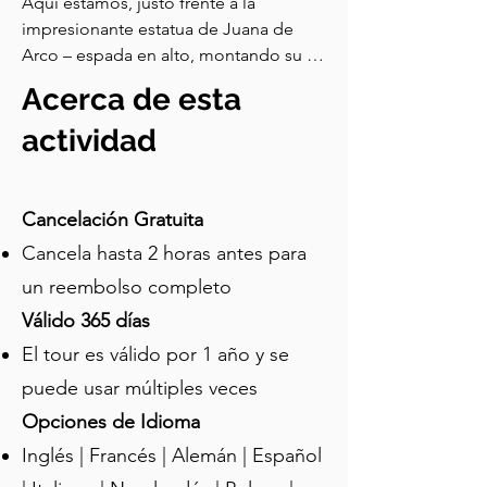
Aquí estamos, justo frente a la 
impresionante estatua de Juana de 
Arco – espada en alto, montando su 
caballo de guerra con determinación. 
Acerca de esta
Esta estatua fue inaugurada a finales 
del siglo XIX y colocada aquí por una 
actividad
muy buena razón. Juana no solo luchó 
en batallas – llevó a Carlos VII, el futuro 
rey de Francia, a Reims para su 
Cancelación Gratuita
coronación, justo dentro de la catedral 
Cancela hasta 2 horas antes para
de Reims detrás de nosotros. En el 
un reembolso completo
siglo XV, durante la Guerra de los Cien 
Años, Juana lideró a las tropas 
Válido 365 días
francesas para liberar esta ciudad de la 
El tour es válido por 1 año y se
amenaza de los ingleses y sus aliados 
puede usar múltiples veces
borgoñones. Su reputación como 
guerrera guiada divinamente ya se 
Opciones de Idioma
había difundido, y cuando se acercó a 
Inglés | Francés | Alemán | Español
Reims, la guarnición enemiga ni 