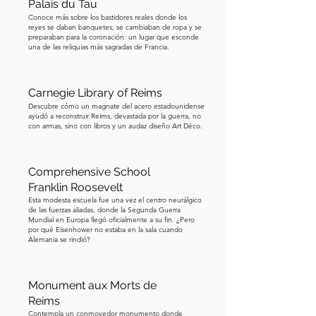
sucedió. A lo largo de los siglos, tanto 
Palais du Tau
la Iglesia como la monarquía francesa 
Conoce más sobre los bastidores reales donde los
reyes se daban banquetes, se cambiaban de ropa y se
intentaron desviar la culpa, 
preparaban para la coronación: un lugar que esconde
una de las reliquias más sagradas de Francia.
especialmente después de que 
Inglaterra se separó del catolicismo. 
Juana lentamente pasó a ser vista no 
Carnegie Library of Reims
como una hereje, sino como una mártir 
Descubre cómo un magnate del acero estadounidense
ayudó a reconstruir Reims, devastada por la guerra, no
santa. Y en mil novecientos veinte, casi 
con armas, sino con libros y un audaz diseño Art Déco.
cinco siglos después de su muerte, la 
Iglesia Católica la declaró santa. Así 
que aquí está de nuevo, con su 
Comprehensive School
Franklin Roosevelt
armadura "prohibida", ya no una 
Esta modesta escuela fue una vez el centro neurálgico
hereje condenada – sino la patrona de 
de las fuerzas aliadas, donde la Segunda Guerra
Francia. Su historia nos recuerda cómo 
Mundial en Europa llegó oficialmente a su fin. ¿Pero
por qué Eisenhower no estaba en la sala cuando
las perspectivas cambian con el 
Alemania se rindió?
tiempo y cuán fácilmente la verdad 
puede ser moldeada por quienes la 
Monument aux Morts de
narran. Juana está aquí hoy como un 
Reims
testamento al coraje, la resiliencia, y el 
Contempla un conmovedor monumento donde