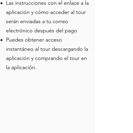
Las instrucciones con el enlace a la
leyendas locales y relatos poco 
conocidos a tu propio ritmo. Ya seas 
aplicación y cómo acceder al tour
un amante de la historia, un viajero 
serán enviadas a tu correo
curioso o simplemente alguien que 
electrónico después del pago
quiere ver más allá de las casas de 
champán, este recorrido ofrece una 
Puedes obtener acceso
forma nueva e inmersiva de descubrir 
instantáneo al tour descargando la
una de las ciudades con más historia 
aplicación y comprando el tour en
de Francia.
la aplicación.