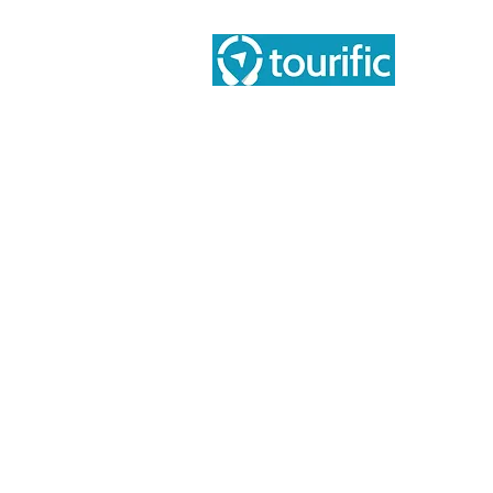
Ace
Sob
Tourific audio tours pvt LTD
Blo
Tér
Tér
Polí