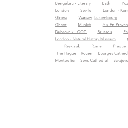
Bengaluru - Literary
Bath
Po
London
Seville
London - Ken
Girona
Warsaw
Luxembourg
Ghent
Munich
Aix-En-Prove
Dubrovnik - GOT
Brussels
Pa
London - Natural History Museum
Reykjavik
Rome
Prague
The Hague
Rouen
Bourges Cathedr
Montpellier
Sens Cathedral
Sarajev