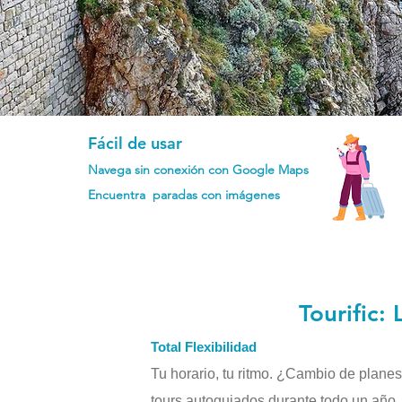
Fácil de usar
Navega sin conexión con Google Maps
Encuentra paradas con imágenes
Tourific:
Total Flexibilidad
Tu horario, tu ritmo. ¿Cambio de plane
tours autoguiados durante todo un año