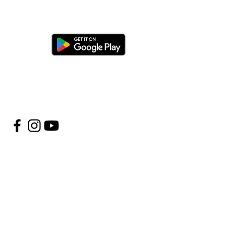
cargar la app
o