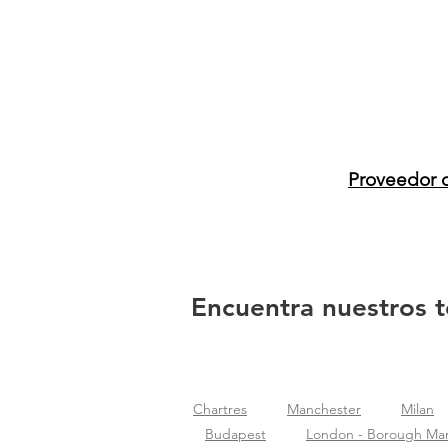
Proveedor 
Encuentra nuestros t
Chartres
Manchester
Milan
Budapest
London - Borough Ma