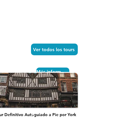
Ver todos los tours
Más información
ur Definitivo Autoguiado a Pie por York