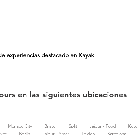
de experiencias destacado en Kayak
ours en las siguientes ubicaciones
Monaco City
Bristol
Split
Jaipur - Food
Koto
rket
Berlin
Jaipur - Amer
Leiden
Barcelona