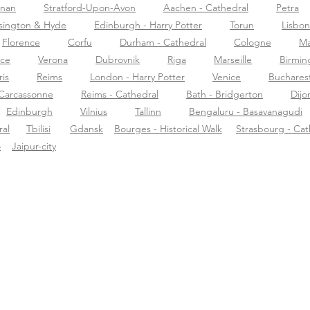
znan
Stratford-Upon-Avon
Aachen - Cathedral
Petra
sington & Hyde
Edinburgh - Harry Potter
Torun
Lisbon
Florence
Corfu
Durham - Cathedral
Cologne
Ma
nce
Verona
Dubrovnik
Riga
Marseille
Birmi
ris
Reims
London - Harry Potter
Venice
Buchares
Carcassonne
Reims - Cathedral
Bath - Bridgerton
Dijo
Edinburgh
Vilnius
Tallinn
Bengaluru - Basavanagudi
al
Tbilisi
Gdansk
Bourges - Historical Walk
Strasbourg - Cat
o
Jaipur-city