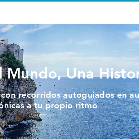
Inicio
Walking Tours
Mor
 Mundo, Una Histor
con recorridos autoguiados en au
ónicas a tu propio ritmo