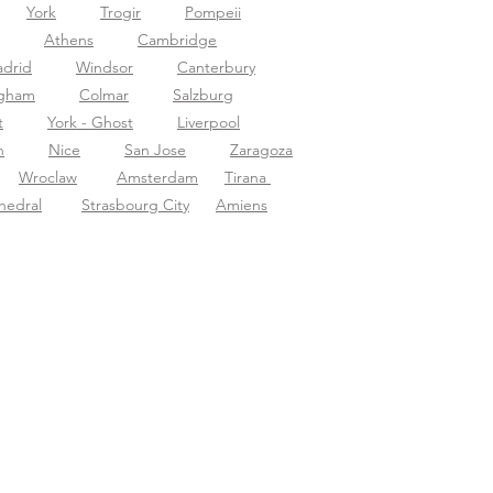
York
Trogir
Pompeii
Athens
Cambridge
drid
Windsor
Canterbury
ngham
Colmar
Salzburg
t
York - Ghost
Liverpool
n
Nice
San Jose
Zaragoza
Wroclaw
Amsterdam
Tirana
hedral
Strasbourg City
Amiens