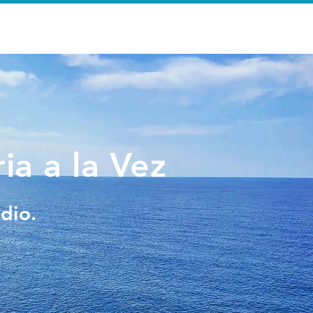
e
Search Results
ia a la Vez
dio.