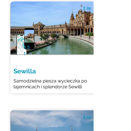
2 Hr
4.5
1
Sewilla
Samodzielna piesza wycieczka po
tajemnicach i splendorze Sewilli
2 Hr