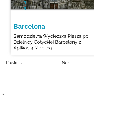
4.1
3
Barcelona
Samodzielna Wycieczka Piesza po
Dzielnicy Gotyckiej Barcelony z
Aplikacją Mobilną
Previous
Next
Znajdź nasze wycieczki w
następujących lokalizacjach
Przeglądaj wycieczki