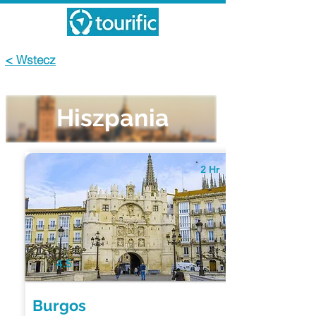
< Wstecz
Hiszpania
2 Hr
4.5
Burgos