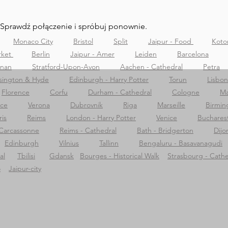
 Sprawdź połączenie i spróbuj ponownie.
Monaco City
Bristol
Split
Jaipur - Food
Koto
rket
Berlin
Jaipur - Amer
Leiden
Barcelona
znan
Stratford-Upon-Avon
Aachen - Cathedral
Petra
sington & Hyde
Edinburgh - Harry Potter
Torun
Lisbon
Florence
Corfu
Durham - Cathedral
Cologne
Ma
nce
Verona
Dubrovnik
Riga
Marseille
Birmi
ris
Reims
London - Harry Potter
Venice
Buchares
Carcassonne
Reims - Cathedral
Bath - Bridgerton
Dijo
Edinburgh
Vilnius
Tallinn
Bengaluru - Basavanagudi
al
Tbilisi
Gdansk
Bourges - Historical Walk
Strasbourg - Cathe
o
Jaipur-city