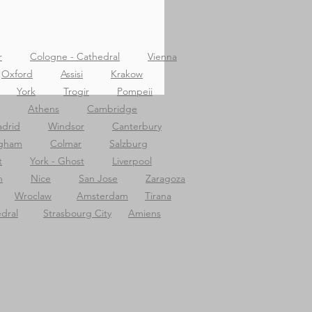
r
Cologne - Cathedral
Vienna
Oxford
Assisi
Krakow
York
Trogir
Pompeii
Athens
Cambridge
drid
Windsor
Canterbury
ngham
Colmar
Salzburg
t
York - Ghost
Liverpool
n
Nice
San Jose
Zaragoza
Wroclaw
Amsterdam
Tirana
dral
Strasbourg City
Amiens