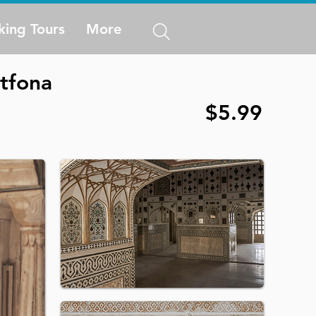
king Tours
More
rtfona
$5.99