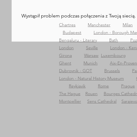
Wystąpił problem podczas połączenia z Twoją siecią.
Chartres
Manchester
Milan
Budapest
London - Borough Ma
Bengaluru - Literary
Bath
Po
London
Seville
London - Ken
Girona
Warsaw
Luxembourg
Ghent
Munich
Aix-En-Prove
Dubrovnik - GOT
Brussels
Pa
London - Natural History Museum
Reykjavik
Rome
Prague
The Hague
Rouen
Bourges Cathedr
Montpellier
Sens Cathedral
Sarajev