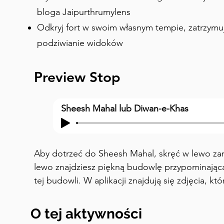
bloga Jaipurthrumylens
Odkryj fort w swoim własnym tempie, zatrzymują
podziwianie widoków
Preview Stop
Sheesh Mahal lub Diwan-e-Khas
Aby dotrzeć do Sheesh Mahal, skręć w lewo zar
lewo znajdziesz piękną budowlę przypominającą 
tej budowli. W aplikacji znajdują się zdjęcia, któ
Sheesh Mahal jest uważany za „klejnot w koroni
oznacza miejsce, gdzie król spotykał się tylko z 
O tej aktywności
Wejście do Sheesh Mahal jest ograniczone, ale 