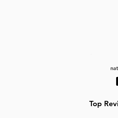
na
Top Rev