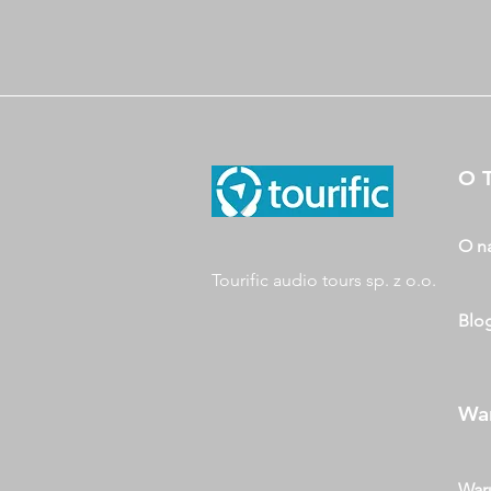
O T
O n
Tourific audio tours sp. z o.o.
Blo
War
Waru