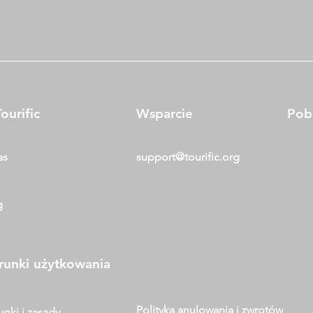
ourific
Wsparcie
Pobi
as
support@tourific.org
g
unki użytkowania
Polityka anulowania i zwrotów
nki i zasady