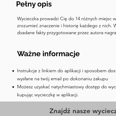
Pełny opis
Wycieczka prowadzi Cię do 14 różnych miejsc w 
zrozumieć znaczenie i historię każdego z nich. 
zbadane fakty przygotowane przez autora nagr
Jaipurthrumylens. Zwiedzaj fort we własnym temp
podziwianie widoków. To samodzielna wycieczka o
Ważne informacje
pozwala słuchać komentarzy i śledzić wgrane map
odpowiednie miejsca.
Instrukcje z linkiem do aplikacji i sposobem do
wysłane na twój email po dokonaniu zakupu
Możesz uzyskać natychmiastowy dostęp do wyciec
kupując wycieczkę w aplikacji.
Znajdź nasze wyciecz