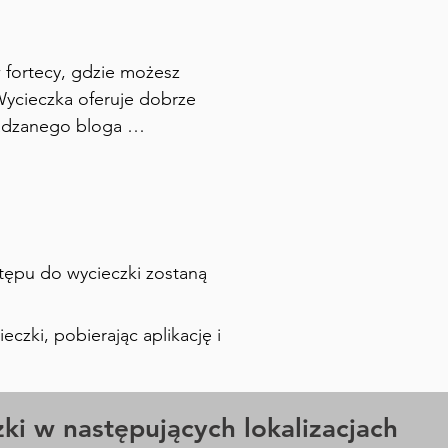
fortecy, gdzie możesz 
Wycieczka oferuje dobrze 
adzanego bloga 
ie, robiąc przerwy na zdjęcia i 
parta na aplikacji, która 
y oraz zdjęcia, aby znaleźć 
stępu do wycieczki zostaną
zki, pobierając aplikację i
ki w następujących lokalizacjach