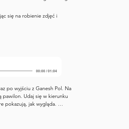
c się na robienie zdjęć i
00:00 / 01:04
az po wyjściu z Ganesh Pol. Na 
pawilon. Udaj się w kierunku 
re pokazują, jak wygląda. 
e” tego fortu. Diwan-e-Khaas 
bliskimi i ważnymi osobami. 
można zajrzeć do środka z 