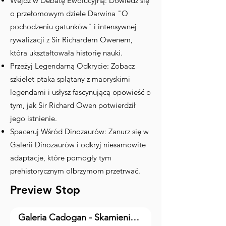
Wejdź w Debatę Ewolucyjną: Dowiedz się
o przełomowym dziele Darwina "O
pochodzeniu gatunków" i intensywnej
rywalizacji z Sir Richardem Owenem,
która ukształtowała historię nauki.
Przeżyj Legendarną Odkrycie: Zobacz
szkielet ptaka splątany z maoryskimi
legendami i usłysz fascynującą opowieść o
tym, jak Sir Richard Owen potwierdził
jego istnienie.
Spaceruj Wśród Dinozaurów: Zanurz się w
Galerii Dinozaurów i odkryj niesamowite
adaptacje, które pomogły tym
prehistorycznym olbrzymom przetrwać.
Preview Stop
Galeria Cadogan - Skamieniałość Archaeopteryx