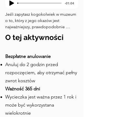
-01:04
Jeśli zapytasz kogokolwiek w muzeum 
o to, który z jego okazów jest 
najważniejszy, prawdopodobnie 
wspomną o skamieniałości 
O tej aktywności
archeopteryksa. Ten niesamowity okaz 
stanowi bezpośrednie ogniwo 
pomiędzy erą dinozaurów a 
Bezpłatne anulowanie
współczesnymi ptakami, będąc 
Anuluj do 2 godzin przed
potężnym symbolem ewolucyjnej 
drogi życia. Zacznijmy od tego, jak ten 
rozpoczęciem, aby otrzymać pełny
fragment historii znalazł się w muzeum. 
zwrot kosztów
Kilka lat po opublikowaniu przez 
Ważność 365 dni
Charlesa Darwina „O powstawaniu 
gatunków”, profesor Richard Owen 
Wycieczka jest ważna przez 1 rok i
dowiedział się o tej skamieniałości. 
może być wykorzystana
Uznając głębokie znaczenie tego 
wielokrotnie
znaleziska, przekonał zarząd 