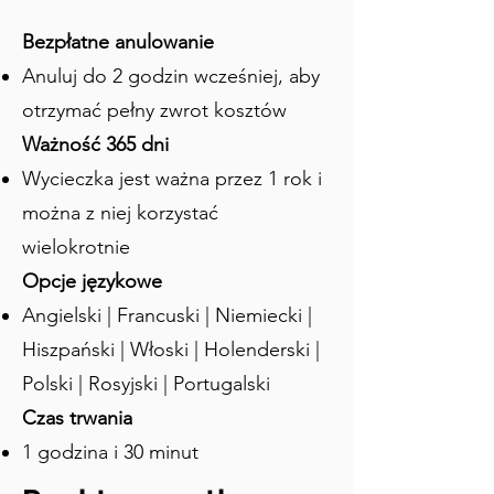
przestępców, wysyłając wyraźny sygnał, 
Bezpłatne anulowanie
że przestępstwa nie będą tolerowane. 
Anuluj do 2 godzin wcześniej, aby
Pomimo swojej mrocznej przeszłości, 
jest to obecnie jedno z najbardziej 
otrzymać pełny zwrot kosztów
malowniczych miejsc w Leiden, z 
Ważność 365 dni
zabytkowym wiatrakiem Molen de Put 
Wycieczka jest ważna przez 1 rok i
w tle. Mówiąc o kanałach, czy 
zastanawiałeś się kiedyś, dlaczego jest 
można z niej korzystać
ich tak wiele w Leiden i w Holandii? 
wielokrotnie
Najwcześniejsze kanały, znane jako 
Opcje językowe
singels, powstawały jako fosy obronne 
wokół miasta. Stanowiły barierę przeciw 
Angielski | Francuski | Niemiecki |
najeźdźcom i pomagały chronić miasto 
Hiszpański | Włoski | Holenderski |
przed atakami. Później kanały stały się 
Polski | Rosyjski | Portugalski
głównym środkiem transportu towarów 
Czas trwania
w Leiden i innych holenderskich 
miastach. Łodzie mogły przewozić 
1 godzina i 30 minut
ciężkie ładunki, takie jak materiały 