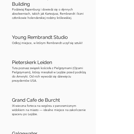
aplikacji, aby zobaczyć, o którym 
Building
Podziwiaj Rapenburg i dowiedz się o słynnych
budynku mówię. Gdy go zauważysz, 
absolwentach, takich jak Kartezjusz, Rembrandt i liczni
przejdź do następnego przystanku.
członkowie holenderskiej rodziny królewskiej.
Young Rembrandt Studio
Odkryj miejsce, w którym Rembrandt uczył się sztuki!
Pieterskerk Leiden
Tuta poznasz związek kościoła z Pielgrzymami (Ojcami
Pielgrzymami), którzy mieszkali w Lejdzie przed podróżą
do Ameryki. Od nich wywodzi się dziewięciu
prezydentów USA.
Grand Cafe de Burcht
IX-wieczna forteca na wzgórzu z panoramicznym
widokiem na miasto — idealne miejsce na zakończenie
spaceru po Lejdzie.
Galgewater