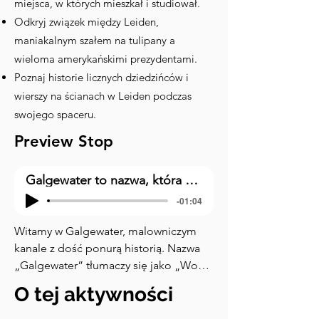
miejsca, w których mieszkał i studiował.
Odkryj związek między Leiden,
maniakalnym szałem na tulipany a
wieloma amerykańskimi prezydentami.
Poznaj historie licznych dziedzińców i
wierszy na ścianach w Leiden podczas
swojego spaceru.
Preview Stop
Galgewater to nazwa, która może odnosić się do różnych lokalizacji. Aby zapewnić dokładne tłumaczenie, proszę o podanie kontekstu lub szczegółów dotyczących tego, co ma być tłumaczone. Jeśli chodzi o geograficzne nazwy własne, często nie tłumaczy się ich bezpośrednio na inne języki.
-01:04
Witamy w Galgewater, malowniczym 
kanale z dość ponurą historią. Nazwa 
„Galgewater” tłumaczy się jako „Woda 
Szubieniczna”, nawiązując do 
O tej aktywności
szubienicy, która niegdyś tutaj stała. 
Ten obszar służył jako miejsce straceń 