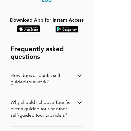
Download App for instant Access
Frequently asked
questions
How does a Tourific self-
guided tour work?
It is incredibly simple. You can buy your
tour directly on our website (in which
Why should I choose Tourific
case you will instantly receive an
over a guided tour or other
self-guided tour providers?
activation code via email to enter in the
app) or purchase it directly on the
Tourific combines the freedom of
Tourific app. Once purchased, the tour