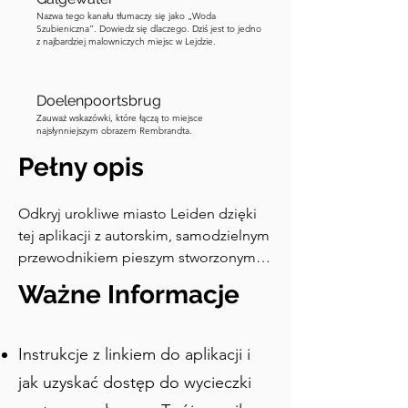
Nazwa tego kanału tłumaczy się jako „Woda
Szubieniczna”. Dowiedz się dlaczego. Dziś jest to jedno
z najbardziej malowniczych miejsc w Lejdzie.
Doelenpoortsbrug
Zauważ wskazówki, które łączą to miejsce
najsłynniejszym obrazem Rembrandta.
Pełny opis
Odkryj urokliwe miasto Leiden dzięki 
tej aplikacji z autorskim, samodzielnym 
przewodnikiem pieszym stworzonym 
przez lokalnego mieszkańca. Trasa 
Ważne Informacje
wprowadzi Cię do tego 
kompaktowego i pięknego miasta 
przesiąkniętego historią, opowiadając 
Instrukcje z linkiem do aplikacji i
o znaczeniu kanałów, wiatraków, 
jak uzyskać dostęp do wycieczki
"hofjes" i nie tylko. Odwiedzisz szkoły 