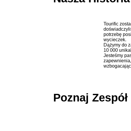
Tourific zost
doświadczyli
potrzebę pos
wycieczek.
Dążymy do za
10 000 unika
Jesteśmy pas
zapewnienia,
wzbogacając
Poznaj Zespół