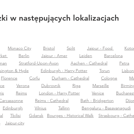
ki w następujących lokalizacjach
Monaco City
Bristol
Split
Jaipur - Food
Koto
rket
Berlin
Jaipur - Amer
Leiden
Barcelona
znan
Stratford-Upon-Avon
Aachen - Cathedral
Petra
sington & Hyde
Edinburgh - Harry Potter
Torun
Lisbon
Florence
Corfu
Durham - Cathedral
Cologne
Ma
nce
Verona
Dubrovnik
Riga
Marseille
Birmi
ris
Reims
London - Harry Potter
Venice
Buchares
Carcassonne
Reims - Cathedral
Bath - Bridgerton
Dijo
Edinburgh
Vilnius
Tallinn
Bengaluru - Basavanagudi
al
Tbilisi
Gdansk
Bourges - Historical Walk
Strasbourg - Cathe
o
Jaipur-city