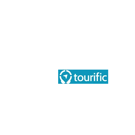
O T
O n
Tourific audio tours sp. z o.o.
Blo