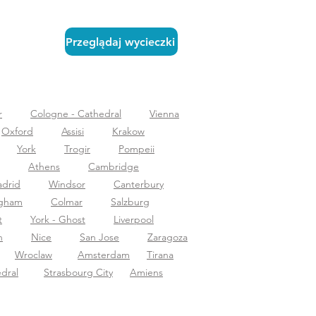
Przeglądaj wycieczki
r
Cologne - Cathedral
Vienna
Oxford
Assisi
Krakow
York
Trogir
Pompeii
Athens
Cambridge
drid
Windsor
Canterbury
ngham
Colmar
Salzburg
t
York - Ghost
Liverpool
n
Nice
San Jose
Zaragoza
Wroclaw
Amsterdam
Tirana
dral
Strasbourg City
Amiens