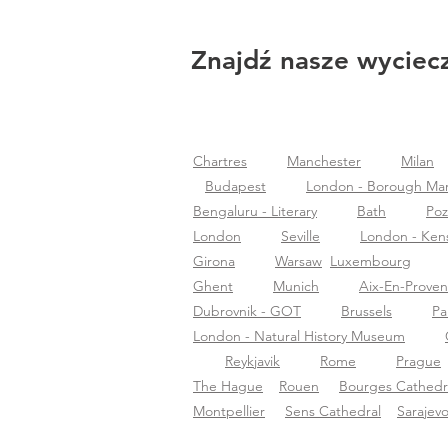
Znajdź nasze wyciecz
Chartres
Manchester
Milan
Budapest
London - Borough Ma
Bengaluru - Literary
Bath
Po
London
Seville
London - Ken
Girona
Warsaw
Luxembourg
Ghent
Munich
Aix-En-Prove
Dubrovnik - GOT
Brussels
Pa
London - Natural History Museum
Reykjavik
Rome
Prague
The Hague
Rouen
Bourges Cathedr
Montpellier
Sens Cathedral
Sarajev