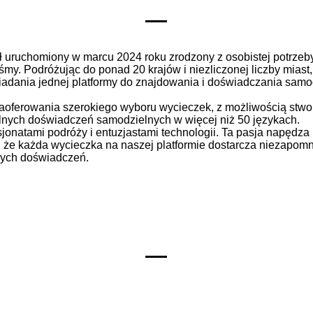
ał uruchomiony w marcu 2024 roku zrodzony z osobistej potrzeby
śmy. Podróżując do ponad 20 krajów i niezliczonej liczby miast
iadania jednej platformy do znajdowania i doświadczania samo
oferowania szerokiego wyboru wycieczek, z możliwością stwo
lnych doświadczeń samodzielnych w więcej niż 50 językach.
jonatami podróży i entuzjastami technologii. Ta pasja napędza
 że każda wycieczka na naszej platformie dostarcza niezapomn
ych doświadczeń.