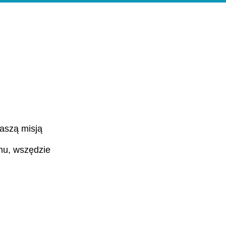
king Tours
More
Naszą misją
mu, wszędzie