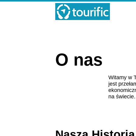
O nas
Witamy w To
jest przeła
ekonomiczn
na świecie.
Nasza Historia