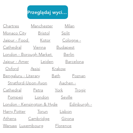
Przeglądaj wycieczki
Chartres
Manchester
Milan
Monaco City
Bristol
Split
Jaipur - Food
Kotor
Cologne -
Cathedral
Vienna
Budapest
London - Borough Market
Berlin
Jaipur - Amer
Leiden
Barcelona
Oxford
Assisi
Krakow
Bengaluru - Literary
Bath
Poznan
Stratford-Upon-Avon
Aachen -
Cathedral
Petra
York
Trogir
Pompeii
London
Seville
London - Kensington & Hyde
Edinburgh -
Harry Potter
Torun
Lisbon
Athens
Cambridge
Girona
Warsaw
Luxembourg
Florence
Corfu
Durham - Cathedral
Cologne