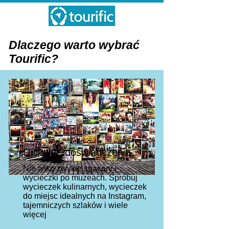
Dlaczego warto wybrać
Tourific?
Unikalne doświadczenia
Nie tylko zwykłe spacery i
wycieczki po muzeach. Spróbuj
wycieczek kulinarnych, wycieczek
do miejsc idealnych na Instagram,
tajemniczych szlaków i wiele
więcej