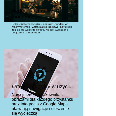
W dogodnym dla Ciebie
momencie
Pełna elastyczność planu podróży. Zwiedzaj we
własnym tempie. Zatrzymaj się na kawę, aby zrobić
zdjęcia lub wejść do sklepu. Nie jest wymagane
połączenie z Internetem.
Łatwy i intuicyjny w użyciu
Nasz interfejs użytkownika z
obrazami dla każdego przystanku
oraz integracja z Google Maps
ułatwiają nawigację i cieszenie
się wycieczką