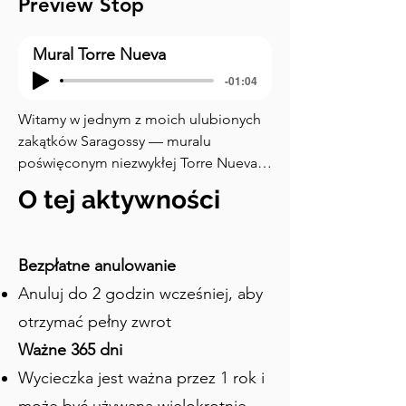
Preview Stop
Mural Torre Nueva
-01:04
Witamy w jednym z moich ulubionych 
zakątków Saragossy — muralu 
poświęconym niezwykłej Torre Nueva. 
Kiedy mówimy o krzywych wieżach, 
O tej aktywności
większości ludzi przychodzi na myśl 
Krzywa Wieża w Pizie. Ale co byście 
powiedzieli, gdybym wspomniał, że 
Bezpłatne anulowanie
Saragossa miała kiedyś własną krzywą 
Anuluj do 2 godzin wcześniej, aby
wieżę — i że była nawet wyższa od tej w 
Pizie? Patrzycie teraz na pięknie 
otrzymać pełny zwrot
namalowany hołd dla Torre Nueva, 
Ważne 365 dni
ikonicznej krzywej wieży Saragossy. 
Wycieczka jest ważna przez 1 rok i
Dumnie górując na wysokości 80 
metrów, była to najwyższa wieża w stylu 