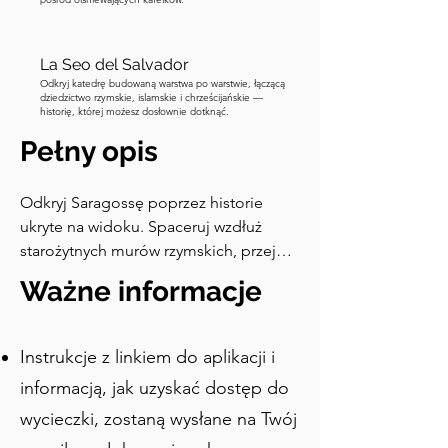
La Seo del Salvador
Odkryj katedrę budowaną warstwa po warstwie, łączącą
dziedzictwo rzymskie, islamskie i chrześcijańskie —
historię, której możesz dosłownie dotknąć.
Pełny opis
Odkryj Saragossę poprzez historie 
ukryte na widoku. Spaceruj wzdłuż 
starożytnych murów rzymskich, przejdź 
przez legendarny most i odkryj, 
Ważne informacje
dlaczego zaginęła tajemniczo 
pochylona wieża miasta. Wewnątrz 
ikonicznej Bazyliki del Pilar spójrz w 
Instrukcje z linkiem do aplikacji i
górę, by odnaleźć wczesne arcydzieła 
informacją, jak uzyskać dostęp do
jednego z najsłynniejszych artystów 
wycieczki, zostaną wysłane na Twój
Hiszpanii, Goi. Usłysz fascynujące 
opowieści o bohaterstwie wojennym, 