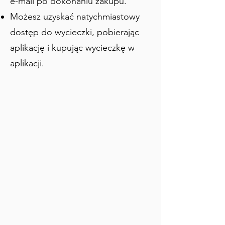
e-mail po dokonaniu zakupu.
tajemniczych relikwiach i cudownych 
Możesz uzyskać natychmiastowy
legendach. Idealna dla miłośników 
dostęp do wycieczki, pobierając
historii i ciekawych podróżników, ta 
wycieczka odkrywa ukryte sekrety 
aplikację i kupując wycieczkę w
Saragossy krok po kroku.
aplikacji.