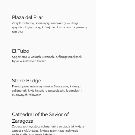
Plaza del Pilar
Znajdź fontannę, która łączy kontynenty — i kryje
sprytnie ukrytą mapę, której nie dostrzeżesz na pierwszy
rzut oka.
El Tubo
Spędź czas w wąskich uliczkach, próbując przekąsek
tapas w kultowych barach.
Stone Bridge
Przejdź przez najstarszy most w Saragossie, którego
solidne łuki kryją historie o powodziach, legendach i
cudownych relikwiach.
Cathedral of the Savior of
Zaragoza
Zobacz zachwycającą ścianę, która wygląda jak wyjęta
wprost z Al-Andalus, kryjącą tajemnicze inskrypcje
pośród olśniewających kafelków.