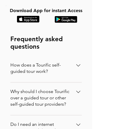
Download App for instant Access
Frequently asked
questions
How does a Tourific self-
guided tour work?
It is incredibly simple. You can buy your
tour directly on our website (in which
Why should I choose Tourific
case you will instantly receive an
over a guided tour or other
self-guided tour providers?
activation code via email to enter in the
app) or purchase it directly on the
Tourific combines the freedom of
Tourific app. Once purchased, the tour
independent travel with the
Do I need an internet
automatically downloads to your