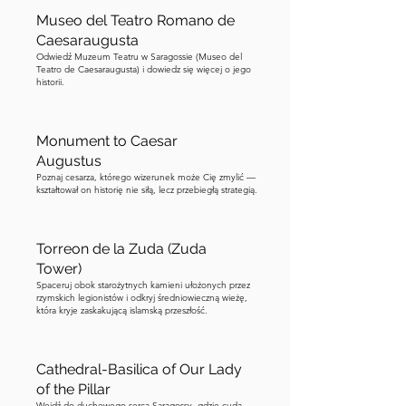
nieugięcie przez prawie cztery stulecia, 
Museo del Teatro Romano de
stając się uwielbianym symbolem 
Caesaraugusta
miasta. Niestety, pod koniec XIX wieku, 
Odwiedź Muzeum Teatru w Saragossie (Museo del
Rada Miasta Saragossy uznała wieżę za 
Teatro de Caesaraugusta) i dowiedz się więcej o jego
historii.
niebezpieczną, wierząc, że może runąć 
w każdej chwili. Pomimo gorącego 
sprzeciwu lokalnych artystów i 
Monument to Caesar
intelektualistów, miasto zdemontowało 
Augustus
Torre Nueva cegła po cegle. Oto 
Poznaj cesarza, którego wizerunek może Cię zmylić —
kształtował on historię nie siłą, lecz przebiegłą strategią.
poetycki zwrot: wielu mieszkańców 
zakupiło te cegły jako pamiątki, z 
miłością włączając je w mury własnych 
Torreon de la Zuda (Zuda
domów, zachowując wspomnienie o 
Tower)
wieży przy życiu. Teraz proszę odwrócić 
Spaceruj obok starożytnych kamieni ułożonych przez
rzymskich legionistów i odkryj średniowieczną wieżę,
się i przejść kilka metrów na plac 
która kryje zaskakującą islamską przeszłość.
bezpośrednio za wami — sprawdźcie 
obrazy lub zlokalizujcie Plaza de San 
Cathedral-Basilica of Our Lady
Felipe na swojej mapie, jeśli jest taka 
of the Pillar
potrzeba. Kiedy dotrzecie na plac, 
Wejdź do duchowego serca Saragossy, gdzie cuda