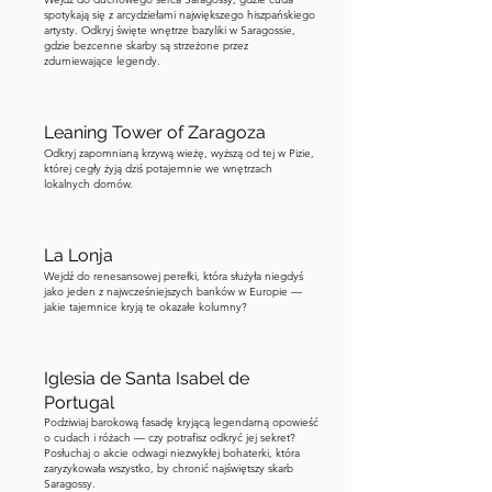
spójrzcie w dół. Znajdziecie subtelny 
spotykają się z arcydziełami największego hiszpańskiego
artysty. Odkryj święte wnętrze bazyliki w Saragossie,
zarys oznaczający dokładnie miejsce, 
gdzie bezcenne skarby są strzeżone przez
zdumiewające legendy.
gdzie kiedyś stała Torre Nueva. Obok 
znajduje się wzruszająca rzeźba 
młodego chłopca, wiecznie 
Leaning Tower of Zaragoza
wpatrzonego w górę, wyobrażającego 
Odkryj zapomnianą krzywą wieżę, wyższą od tej w Pizie,
sobie majestatyczną wieżę, której już 
której cegły żyją dziś potajemnie we wnętrzach
lokalnych domów.
nie ma. Poświęćcie chwilę, aby docenić 
plac, a gdy będziecie gotowi, 
przejdziemy do następnego punktu.
La Lonja
Wejdź do renesansowej perełki, która służyła niegdyś
jako jeden z najwcześniejszych banków w Europie —
jakie tajemnice kryją te okazałe kolumny?
Iglesia de Santa Isabel de
Portugal
Podziwiaj barokową fasadę kryjącą legendarną opowieść
o cudach i różach — czy potrafisz odkryć jej sekret?
Posłuchaj o akcie odwagi niezwykłej bohaterki, która
zaryzykowała wszystko, by chronić najświętszy skarb
Saragossy.