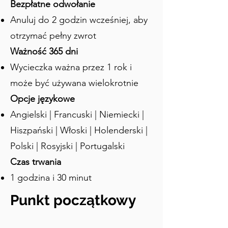
Bezpłatne odwołanie
i czyniło ją praktycznie nieosiągalną dla 
Anuluj do 2 godzin wcześniej, aby
wrogów bez wcześniejszego wykrycia. 
Lovrijenac była przede wszystkim 
otrzymać pełny zwrot
zbudowana, aby bronić Dubrownika 
Ważność 365 dni
przed atakami Wenecjan, którzy byli 
Wycieczka ważna przez 1 rok i
głównymi rywalami miasta w 
średniowieczu. Wenecjanie od dawna 
może być używana wielokrotnie
pożądali strategicznego położenia i 
Opcje językowe
bogactwa Dubrownika, często 
Angielski | Francuski | Niemiecki |
próbując zdobyć miasto. Istnieje znana 
historia o budowie Twierdzy Lovrijenac. 
Hiszpański | Włoski | Holenderski |
Historia mówi, że Wenecja chciała 
Polski | Rosyjski | Portugalski
rozszerzyć swoje wpływy w tym regionie 
Czas trwania
i zdecydowała się zbudować fort w tym 
1 godzina i 30 minut
strategicznym miejscu. Szpiedzy 
rusaganscy dowiedzieli się o tym i 
Punkt początkowy
postanowili wyprzedzić Wenecjan, a 
fort zbudowano w zaledwie 3 miesiące! 
Wyobraźcie sobie zaskoczenie 