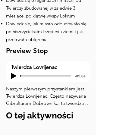
Dowiedz się o legendach i mitach, od
Twierdzy zbudowanej w zaledwie 3
miesiące, po klątwę wyspy Lokrum
Dowiedz się, jak miasto odbudowało się
po niszczycielskim trzęsieniu ziemi i jak
przetrwało oblężenia
Preview Stop
Twierdza Lovrijenac
-01:04
Naszym pierwszym przystankiem jest 
Twierdza Lovrijenac. Często nazywana 
Gibraltarem Dubrownika, ta twierdza 
odgrywała kluczową rolę w obronie 
O tej aktywności
miasta od momentu powstania w XI 
wieku. Jej położenie na klifie 
zapewniało doskonały widok na morze 