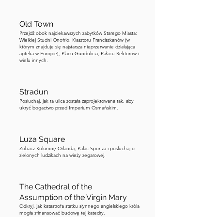
brzmi „Non Bene Pro Toto Libertas 
Venditur Auro”, co tłumaczy się jako 
Old Town
„Wolność nie jest sprzedawana za całe 
Przejdź obok najciekawszych zabytków Starego Miasta:
złoto świata”. To potężne motto 
Wielkiej Studni Onofrio, Klasztoru Franciszkanów (w
którym znajduje się najstarsza nieprzerwanie działająca
odzwierciedla żarliwe zaangażowanie 
apteka w Europie), Placu Gundulicia, Pałacu Rektorów i
Dubrownika w niezależność i wolność, 
wielu innych.
wartości, które były sercem tożsamości 
miasta. Oprócz swojego znaczenia 
Stradun
historycznego, Lovrijenac stał się 
Posłuchaj, jak ta ulica została zaprojektowana tak, aby
również popularnym miejscem 
ukryć bogactwo przed Imperium Osmańskim.
kulturalnym. Każdego lata w twierdzy 
odbywają się występy w ramach 
Luza Square
Dubrownickiego Festiwalu Letniego. 
Zobacz Kolumnę Orlanda, Pałac Sponza i posłuchaj o
Dramatyczne ustawienie twierdzy, z 
zielonych ludzikach na wieży zegarowej.
Morzem Adriatyckim w tle, tworzy 
niezapomnianą atmosferę dla tych 
The Cathedral of the
występów. Jeśli kupiłeś kartę miejską 
Assumption of the Virgin Mary
Dubrownika lub bilety do muru, 
Odkryj, jak katastrofa statku słynnego angielskiego króla
możesz wejść do twierdzy. Stąd udajmy 
mogła sfinansować budowę tej katedry.