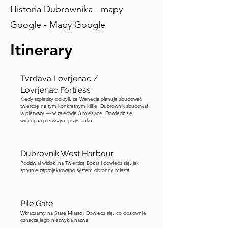
Historia Dubrownika - mapy
Wenecjan, gdy przypłynęli swoimi 
wielkimi statkami z materiałami 
Google -
Mapy Google
budowlanymi i odkryli, że już jest 
Itinerary
zbudowany! Twierdza była wyposażona 
w potężny arsenał armat, z których 
wiele było skierowanych bezpośrednio 
Tvrđava Lovrjenac /
na morze, gotowych do ostrzału 
Lovrjenac Fortress
zbliżających się statków. Jedna z 
Kiedy szpiedzy odkryli, że Wenecja planuje zbudować
twierdzę na tym konkretnym klifie, Dubrownik zbudował
najsłynniejszych armat nazywa się 
ją pierwszy — w zaledwie 3 miesiące. Dowiedz się
„Guster” i wciąż znajduje się wewnątrz 
więcej na pierwszym przystanku.
twierdzy. Grube mury Lovrijenac i 
strategiczne położenie czyniły ją niemal 
Dubrovnik West Harbour
niezdobytą, a twierdza odegrała 
Podziwiaj widoki na Twierdzę Bokar i dowiedz się, jak
kluczową rolę w ochronie Dubrownika 
sprytnie zaprojektowano system obronny miasta.
zarówno przed atakami lądowymi, jak i 
morskimi. Jeśli spojrzysz nad główne 
Pile Gate
wejście do twierdzy, zobaczysz 
Wkraczamy na Stare Miasto! Dowiedz się, co dosłownie
inskrypcję wyrytą w kamieniu, która 
oznacza jego niezwykła nazwa.