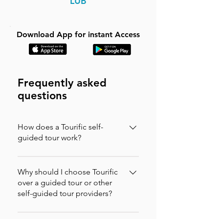
LUB
Download App for instant Access
Frequently asked
questions
How does a Tourific self-
guided tour work?
It is incredibly simple. You can buy your
tour directly on our website (in which
Why should I choose Tourific
case you will instantly receive an
over a guided tour or other
self-guided tour providers?
activation code via email to enter in the
app) or purchase it directly on the
Tourific combines the freedom of
Tourific app. Once purchased, the tour