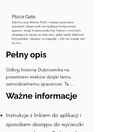
się na spacer w dół do zachodniego 
portu.
Ploce Gate
Zakończ przy Bramie Ploče i rozważ opcjonalne
przystanki. Nawet jeśli nie będziesz kontynuować
spaceru, wciąż możesz posłuchać historii o mnichach
okrążających wyspę ze świecami, gdzie każdy właściciel
był przeklęty i skazany na tragedię, i nikt nie zostaje tam
na noc.
Pełny opis
Odkryj historię Dubrownika na 
przestrzeni wieków dzięki temu 
samodzielnemu spacerowi. Ta 
wycieczka to doskonała orientacja po 
Ważne informacje
starym mieście, gdzie odwiedzisz 
wszystkie najważniejsze atrakcje. 
Możesz zatrzymać się, aby wejść do 
Instrukcje z linkiem do aplikacji i
zabytków, zrobić zdjęcia i cieszyć się 
sposobem dostępu do wycieczki
wycieczką we własnym tempie.