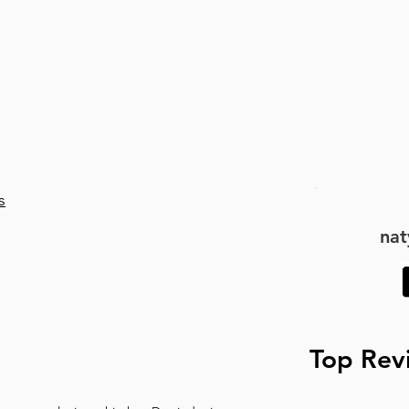
 czterysta sześćdziesiątym. 
ieście różnych rodzajów 
na fasadę. Patrząc, czy 
milia zaprojektowanej przez 
architekturą tej katedry i 
s
nat
Top Rev