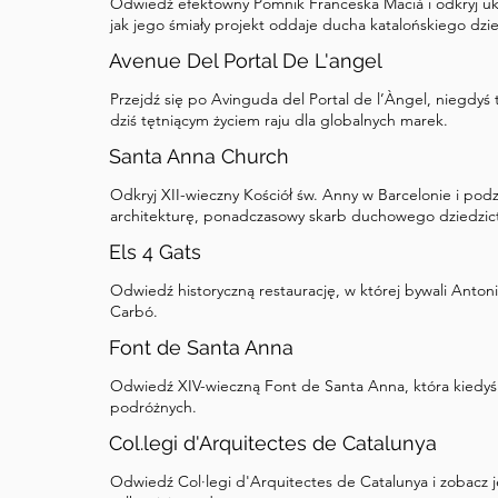
Odwiedź efektowny Pomnik Franceska Macià i odkryj ukry
jak jego śmiały projekt oddaje ducha katalońskiego dzi
Avenue Del Portal De L'angel
Przejdź się po Avinguda del Portal de l’Àngel, niegdyś
dziś tętniącym życiem raju dla globalnych marek.
Santa Anna Church
Odkryj XII-wieczny Kościół św. Anny w Barcelonie i pod
architekturę, ponadczasowy skarb duchowego dziedzic
Els 4 Gats
Odwiedź historyczną restaurację, w której bywali Anton
Carbó.
Font de Santa Anna
Odwiedź XIV-wieczną Font de Santa Anna, która kiedyś
podróżnych.
Col.legi d'Arquitectes de Catalunya
Odwiedź Col·legi d'Arquitectes de Catalunya i zobacz j