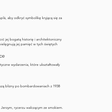
là, aby odkryć symbolikę kryjącą się za
 jej bogatą historię i architektoniczny
e pielęgnują jej pamięć w tych świętych
nce
yczne wydarzenia, które ukształtowały
oszą blizny po bombardowaniach z 1938
m Jerzym, rycerzu walczącym ze smokiem.