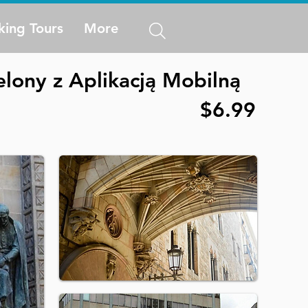
king Tours
More
elony z Aplikacją Mobilną
$6.99