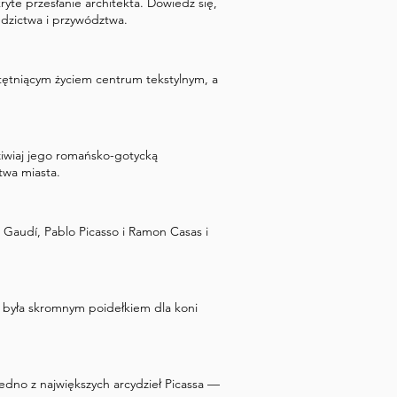
te przesłanie architekta. Dowiedz się,
edzictwa i przywództwa.
 tętniącym życiem centrum tekstylnym, a
ziwiaj jego romańsko-gotycką
twa miasta.
i Gaudí, Pablo Picasso i Ramon Casas i
 była skromnym poidełkiem dla koni
edno z największych arcydzieł Picassa —