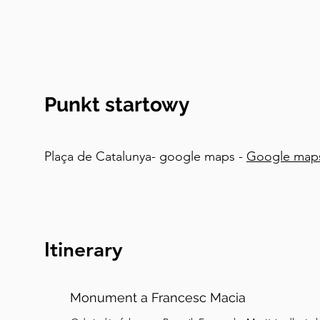
to sto pięćdziesiąt lat, zakończono w roku tysiąc
Ciekawostka: na katedrze znajduje się blisko dw
gargulców. Zobacz, ile możesz dostrzec, patrząc 
dostrzegasz pewne podobieństwa do Sagrada Fa
Gaudiego? Mówi się, że Gaudi był zainspirowany 
Punkt startowy
włączył pewne jej elementy do Sagrada Familia.
Plaça de Catalunya- google maps -
Google map
Itinerary
Monument a Francesc Macia