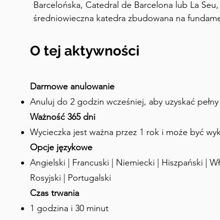
Barcelońska, Catedral de Barcelona lub La Seu,
średniowieczna katedra zbudowana na fundament
poświęcona współpatronce Barcelony, Eulalii. 
fundamentach kościoła La Seu. La Seu jest poświę
O tej aktywności
historia sięga początków IV wieku. Podczas nas
chrześcijan nakazanego przez cesarza rzymskie
trzynastoletnia Eulalia skonfrontowała się z Da
Darmowe anulowanie
Barcelony, odnośnie jego bezwzględnych działa
Anuluj do 2 godzin wcześniej, aby uzyskać pełn
elokwentnych apeli, Dacjan skazał Eulalię na trzy
Ważność 365 dni
każdy rok jej życia, a następnie na ukrzyżowanie. 
Wycieczka jest ważna przez 1 rok i może być wy
spleciona z historią katedry i definiowała wczes
Opcje językowe
XX wieku wykopaliska wzdłuż wschodniej ściany 
Angielski | Francuski | Niemiecki | Hiszpański | Wł
kościoła z IV wieku, w tym białe marmurowe ko
prymitywny kościół był domem dla relikwii Eulali
Rosyjski | Portugalski
osiemdziesiątego piątego, kiedy to muzułmański
Czas trwania
Barcelonę, spalając i niszcząc katedrę. Budowę 
1 godzina i 30 minut
dzisiaj, rozpoczęto w roku tysiąc dwieście dzie