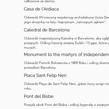
całkowicie za darmo.
Casa de l'Ardiaca
Odwiedź XV-wieczną rezydencję archidiakona Lluísa Desp
jego skrzynką na listy i kapryśnym „tańczącym jajkiem”.
Catedral de Barcelona
Odwiedź majestatyczną Katedrę w Barcelonie, aby zgłębić
przepych. Odkryj historię świętej Eulalii i 13 gęsi, któr
murach.
Monument to the martyrs of independe
Odwiedź Pomnik Bohaterów z 1809 Roku i odkryj dramat
przeszłość Barcelony.
Placa Sant Felip Neri
Odwiedź Plaça de Sant Felip Neri, gdzie mury wciąż n
roku.
Pont del Bisbe
Przejdź obok Pont del Bisbe i odkryj legendę o święty