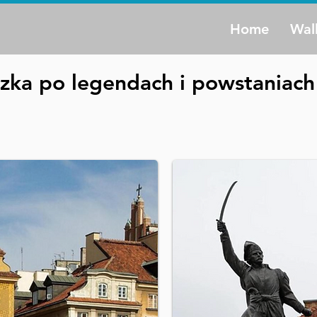
Home
Wal
czka po legendach i powstaniac