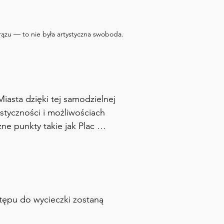
ązu — to nie była artystyczna swoboda.
asta dzięki tej samodzielnej 
styczności i możliwościach 
e punkty takie jak Plac 
jąc porywających komentarzy 
i lokalnych legendach. Ta 
akie jak Archikatedra św. 
dkryć ukryte skarby, takie jak 
ra. Idealna dla osób 
stępu do wycieczki zostaną
ć historię, ale także usłyszeć 
zka pomoże Ci zrozumieć 