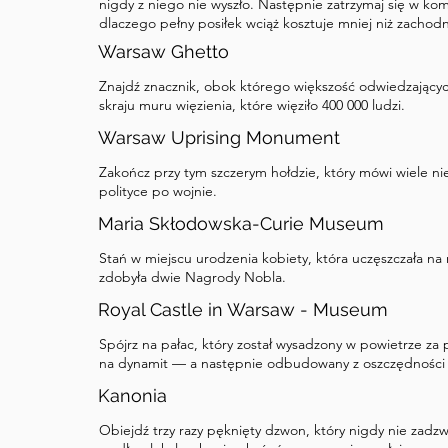
nigdy z niego nie wyszło. Następnie zatrzymaj się w kom
dlaczego pełny posiłek wciąż kosztuje mniej niż zachod
Warsaw Ghetto
Znajdź znacznik, obok którego większość odwiedzającyc
skraju muru więzienia, które więziło 400 000 ludzi.
Warsaw Uprising Monument
Zakończ przy tym szczerym hołdzie, który mówi wiele nie
polityce po wojnie.
Maria Skłodowska-Curie Museum
Stań w miejscu urodzenia kobiety, która uczęszczała na n
zdobyła dwie Nagrody Nobla.
Royal Castle in Warsaw - Museum
Spójrz na pałac, który został wysadzony w powietrze z
na dynamit — a następnie odbudowany z oszczędności 
Kanonia
Obiejdź trzy razy pęknięty dzwon, który nigdy nie zadz