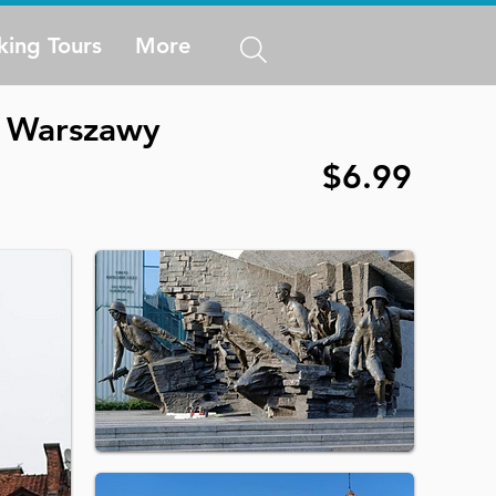
king Tours
More
h Warszawy
$6.99