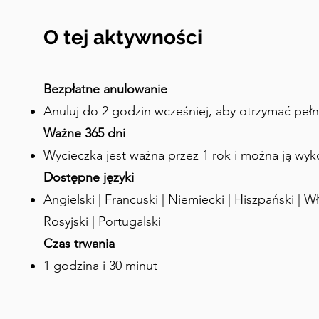
wieku, zdecydował przenieść stolicę Polski z K
Cóż, Warszawa była bardziej centralnie położon
O tej aktywności
Narodów, ogromnym królestwie w tamtym czasie
po prostu lubił polować w pobliskich lasach! Te
przez jego syna i jest to jedna z najstarszych ś
Bezpłatne anulowanie
Europie. Teraz spójrzcie wokół siebie. Kocie łb
Anuluj do 2 godzin wcześniej, aby otrzymać peł
kolorowe barokowe budynki otaczające plac, ws
Ważne 365 dni
wznoszący się przed wami. Jeśli musielibyście z
Wycieczka jest ważna przez 1 rok i można ją wyk
zostało zbudowane? Odpowiedź może was zasko
Dostępne języki
widzicie, zostało zbudowane po roku tysiąc dzie
Angielski | Francuski | Niemiecki | Hiszpański | Wł
To, co widzicie, to jedno z najbardziej niezwykły
historii świata. Zamek Królewski, te piękne kami
Rosyjski | Portugalski
wszystko to zostało skrupulatnie odbudowane z
Czas trwania
wam historię, dlaczego to miejsce jest tak wyjąt
1 godzina i 30 minut
to, by zostać odbudowane tak doskonale. Ten p
był centrum Warszawy. Ale podczas II wojny św
bombowa celowo atakowała Zamek Królewski i t