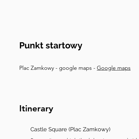
symboliczną wagę. To, czego bomby nie zniszczy
burzyli. Po Powstaniu Warszawskim, o którym op
ten obszar był niczym innym niż gruzami i popioł
czyni to miejsce naprawdę niezwykłym. Mieszka
niesamowitą decyzję – odbudować swoje stare m
Punkt startowy
Królewski, dokładnie tak jak to było, korzystając 
zachowanych planów architektonicznych jako p
dawali swoje oszczędności, rzemieślnicy swoje 
Plac Zamkowy - google maps -
Google maps
obrazy, by odtworzyć dekoracje wnętrz, a ocalał
wkomponowane w nową strukturę. I to jest jedy
które znam, które otrzymało status światoweg
dlatego, że zostało dobrze zachowane, ale poni
Itinerary
zrekonstruowane. Teraz porozmawiajmy o Zamku
na placu.
Castle Square (Plac Zamkowy)