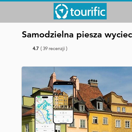
Samodzielna piesza wycie
4.7
( 39 recenzji )