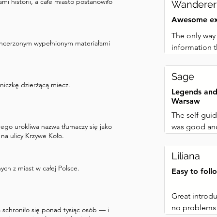
i historii, a całe miasto postanowiło
Wanderer
Awesome ex
The only way y
pancerzonym wypełnionym materiałami
information t
level of detai
was great. T
Sage
supposed to b
niczkę dzierżącą miecz.
Legends and 
what you are 
Warsaw
The self-gui
órego urokliwa nazwa tłumaczy się jako
was good and
na ulicy Krzywe Koło.
it at our own
afterwards. T
Liliana
elderly peopl
ch z miast w całej Polsce.
Easy to foll
Great introd
no problems a
schroniło się ponad tysiąc osób — i