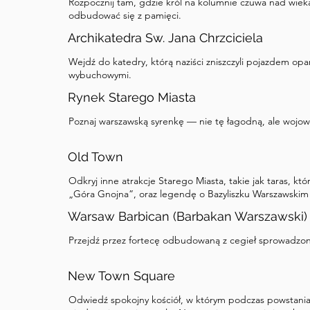
Rozpocznij tam, gdzie król na kolumnie czuwa nad wiekam
odbudować się z pamięci.
Archikatedra Sw. Jana Chrzciciela
Wejdź do katedry, którą naziści zniszczyli pojazdem o
wybuchowymi.
Rynek Starego Miasta
Poznaj warszawską syrenkę — nie tę łagodną, ale wojow
Old Town
Odkryj inne atrakcje Starego Miasta, takie jak taras, kt
„Góra Gnojna”, oraz legendę o Bazyliszku Warszawskim 
Warsaw Barbican (Barbakan Warszawski)
Przejdź przez fortecę odbudowaną z cegieł sprowadzony
New Town Square
Odwiedź spokojny kościół, w którym podczas powstania 