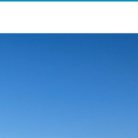
e
Search Results