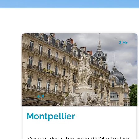
2 Hr
4.9
Montpellier
Visite audio autoguidée de Montpellier