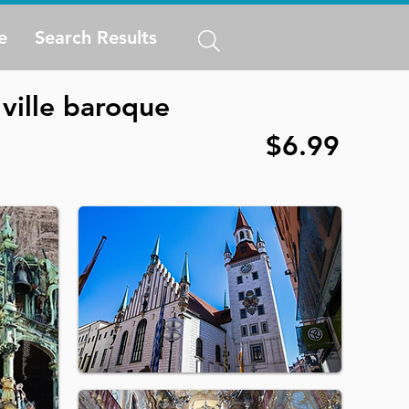
e
Search Results
 ville baroque
$6.99