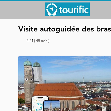
Visite autoguidée des brass
4.41
( 45 avis )