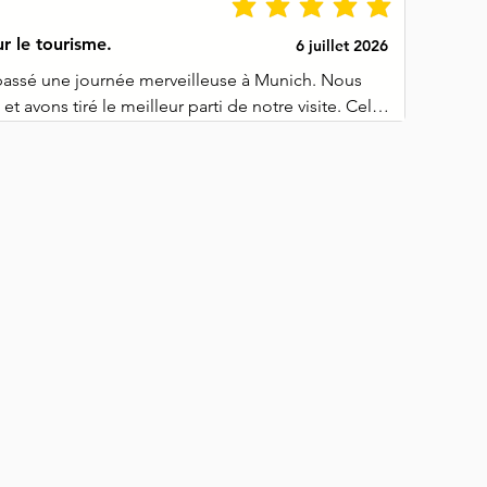
r le tourisme.
6 juillet 2026
assé une journée merveilleuse à Munich. Nous 
et avons tiré le meilleur parti de notre visite. Cela 
portez un sac à dos ou marchez à un rythme plus 
te prend un peu plus de temps que la durée 