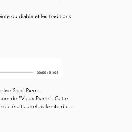
te du diable et les traditions
00:00 / 01:04
ise Saint-Pierre, 
om de "Vieux Pierre". Cette 
qui était autrefois le site d'un 
issement connu dans cette 
ons mentionnés dans notre 
n nom à Munich où München se 