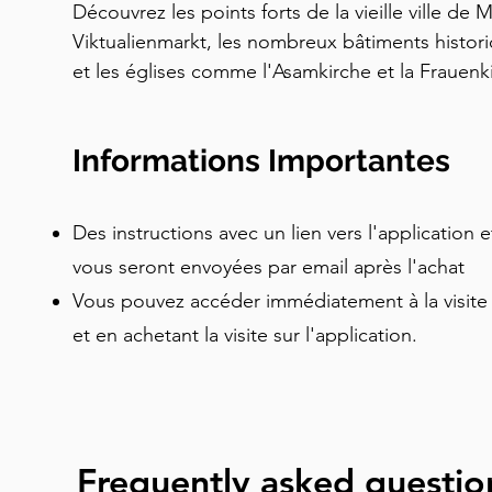
Découvrez les points forts de la vieille ville de 
Viktualienmarkt, les nombreux bâtiments histori
et les églises comme l'Asamkirche et la Frauenk
autoguidée. Vous entendrez des légendes, des tr
perdurent à ce jour et vous en apprendrez dava
Informations Importantes
ont façonné cette ville. Cette visite est l'orienta
visitent pour la première fois et souhaitent voir l
vieille ville.
Des instructions avec un lien vers l'application 
vous seront envoyées par email après l'achat
Vous pouvez accéder immédiatement à la visite 
et en achetant la visite sur l'application.
Frequently asked questio