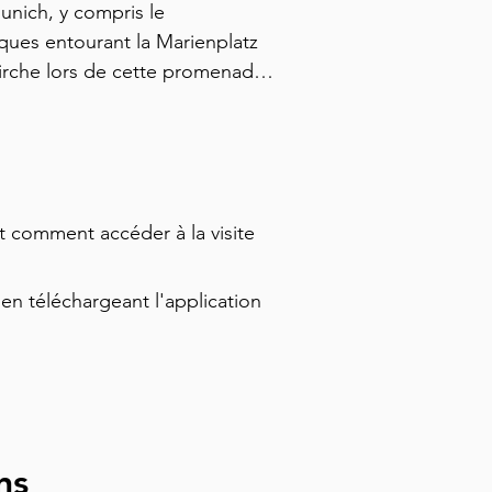
Munich, y compris le 
ques entourant la Marienplatz 
irche lors de cette promenade 
aditions insolites qui 
ntage sur les événements qui 
tion parfaite pour ceux qui 
es principales attractions de la 
et comment accéder à la visite
en téléchargeant l'application
ns