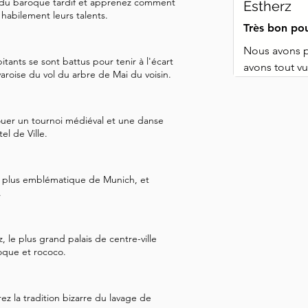
e du baroque tardif et apprenez comment
Estherz
 habilement leurs talents.
Très bon pou
Nous avons p
ants se sont battus pour tenir à l'écart
avons tout vu 
varoise du vol du arbre de Mai du voisin.
dit, si vous 
lent, la visi
indiquée.
uer un tournoi médiéval et une danse
l de Ville.
 la plus emblématique de Munich, et
.
 le plus grand palais de centre-ville
oque et rococo.
z la tradition bizarre du lavage de