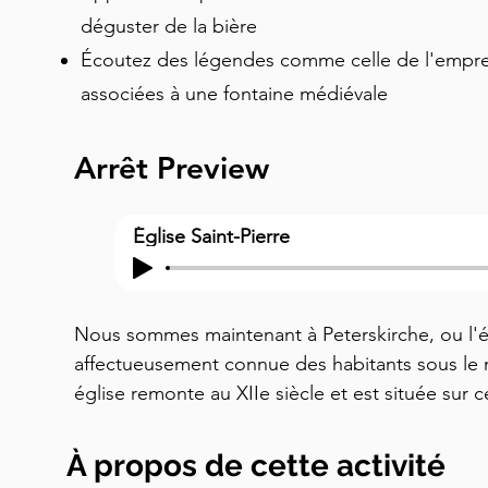
déguster de la bière
Écoutez des légendes comme celle de l'emprein
associées à une fontaine médiévale
Arrêt Preview
Église Saint-Pierre
Nous sommes maintenant à Peterskirche, ou l'égl
affectueusement connue des habitants sous le n
église remonte au XIIe siècle et est située sur ce 
monastère du VIIIe siècle, le plus ancien établ
région. Ce sont les mêmes moines que nous av
À propos de cette activité
introduction dont l'établissement a donné so