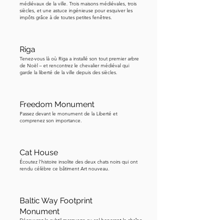
de Riga a été pourchassé par une 
médiévaux de la ville. Trois maisons médiévales, trois
siècles, et une astuce ingénieuse pour esquiver les
cigogne blanche, qui voulait faire son 
impôts grâce à de toutes petites fenêtres.
nid au même endroit. Le corbeau a 
finalement abandonné et s'est envolé, 
Riga
de nombreux habitants de Riga 
Tenez-vous là où Riga a installé son tout premier arbre
déclarant qu'il s'agissait d'un symbole 
de Noël – et rencontrez le chevalier médiéval qui
garde la liberté de la ville depuis des siècles.
du roi Étienne chassant les 
envahisseurs. Après avoir admiré le 
château, retournons explorer le reste 
Freedom Monument
de la vieille ville. Suivez la carte pour 
Passez devant le monument de la Liberté et
comprenez son importance.
rejoindre notre prochaine étape.
Cat House
Écoutez l'histoire insolite des deux chats noirs qui ont
rendu célèbre ce bâtiment Art nouveau.
Baltic Way Footprint
Monument