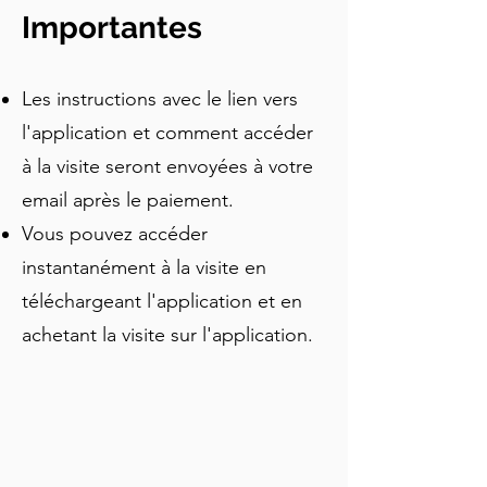
entendrez des histoires insolites et des 
Importantes
anecdotes historiques. Cette visite est 
l'orientation parfaite pour ceux qui 
Les instructions avec le lien vers
visitent pour la première fois et 
souhaitent voir les principales 
l'application et comment accéder
attractions de la vieille ville.
à la visite seront envoyées à votre
email après le paiement.
Vous pouvez accéder
instantanément à la visite en
téléchargeant l'application et en
achetant la visite sur l'application.