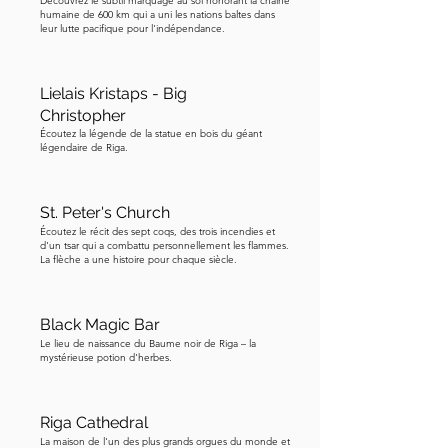
Découvrez le subtil marquage au sol honorant la chaîne
humaine de 600 km qui a uni les nations baltes dans
leur lutte pacifique pour l'indépendance.
Lielais Kristaps - Big
Christopher
Écoutez la légende de la statue en bois du géant
légendaire de Riga.
St. Peter's Church
Écoutez le récit des sept coqs, des trois incendies et
d'un tsar qui a combattu personnellement les flammes.
La flèche a une histoire pour chaque siècle.
Black Magic Bar
Le lieu de naissance du Baume noir de Riga – la
mystérieuse potion d'herbes.
Riga Cathedral
La maison de l'un des plus grands orgues du monde et