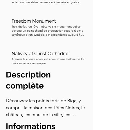
le lieu où une statue sacrée a été traduite en justice.
Freedom Monument
Trois étoiles, un rêve : observez le monument qui est
devenu un point chaud de protestation sous le régime
soviétique et un symbole d'indépendance aujourd'hui.
Nativity of Christ Cathedral
Admirez les dômes dorés et écoutez une histoire de foi
qui a survécu à un empire.
Description
complète
Découvrez les points forts de Riga, y 
compris la maison des Têtes Noires, le 
château, les murs de la ville, les 
bâtiments séculaires et les églises lors 
Informations
de cette promenade autoguidée. Vous 