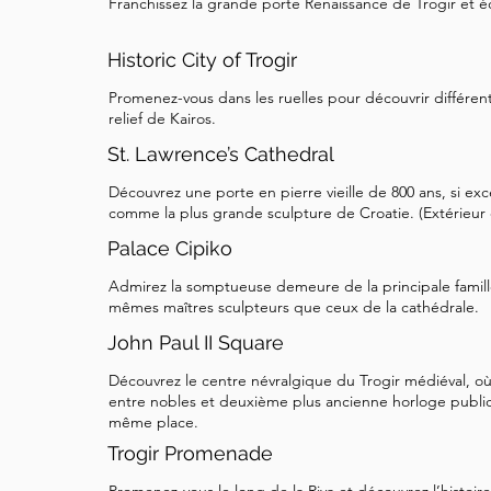
Franchissez la grande porte Renaissance de Trogir et é
mérite le détour s'il est ouvert. Maintenant, tou
cœur spirituel de Trogir et son accomplissement a
Historic City of Trogir
Cathédrale.
Promenez-vous dans les ruelles pour découvrir différen
relief de Kairos.
St. Lawrence’s Cathedral
Découvrez une porte en pierre vieille de 800 ans, si ex
comme la plus grande sculpture de Croatie. (Extérieur 
Palace Cipiko
Admirez la somptueuse demeure de la principale famille
mêmes maîtres sculpteurs que ceux de la cathédrale.
John Paul II Square
Découvrez le centre névralgique du Trogir médiéval, où
entre nobles et deuxième plus ancienne horloge publiq
même place.
Trogir Promenade