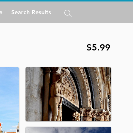
e
Search Results
$5.99