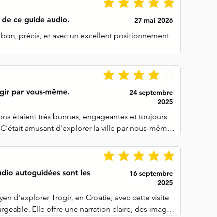
t de ce guide audio.
27 mai 2026
 bon, précis, et avec un excellent positionnement 
ogir par vous-même.
24 septembre
2025
ons étaient très bonnes, engageantes et toujours 
 C'était amusant d'explorer la ville par nous-mêmes 
es pauses quand nous le souhaitions. Une heure 
s était juste la bonne quantité pour nous.

audio autoguidées sont les
16 septembre
 manqué, c'était des indications sur le fait de 
2025
che ou à droite, et une indication de la distance 
en d'explorer Trogir, en Croatie, avec cette visite 
 en mètres d'un arrêt à l'autre.

rgeable. Elle offre une narration claire, des images 