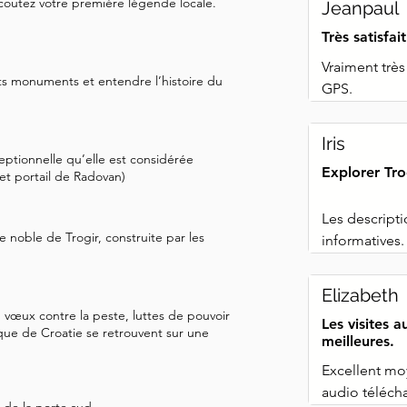
coutez votre première légende locale.
rnons notre attention vers le 
Jeanpaul
rtistique le plus célébré : la 
Très satisfai
Vraiment très
ts monuments et entendre l’histoire du
GPS.
Iris
ceptionnelle qu’elle est considérée
Explorer Tr
et portail de Radovan)
Les descripti
 noble de Trogir, construite par les
informatives.
et de faire d
d'information
Elizabeth
 vœux contre la peste, luttes de pouvoir
Les visites 
Ce qui nous a
ue de Croatie se retrouvent sur une
meilleures.
tourner à gau
Excellent moy
approximative
audio télécha