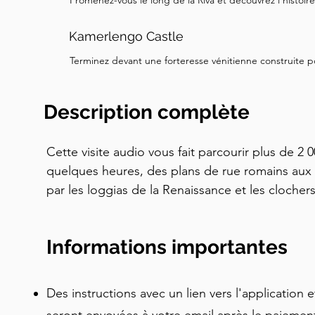
Promenez-vous le long de la Riva et découvrez l’histoire
Kamerlengo Castle
Terminez devant une forteresse vénitienne construite p
Description complète
Cette visite audio vous fait parcourir plus de 2 
quelques heures, des plans de rue romains aux 
par les loggias de la Renaissance et les clocher
histoires de maîtres sculpteurs, de domination vé
même une référence symbolique à la capture d
Informations importantes
vous promenant dans l'une des villes côtières l
Avancez à votre rythme, faites des pauses où vou
commentaires qui vous racontent toutes les hist
Des instructions avec un lien vers l'application 
Trogir. Cette visite est idéale pour les visiteurs q