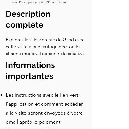
assez féroce pour prendre l'Enfer d'assaut.
Description
complète
Explorez la ville vibrante de Gand avec 
cette visite à pied autoguidée, où le 
charme médiéval rencontre la créativité 
moderne. Découvrez des monuments 
Informations
emblématiques comme le majestueux 
Château des Comtes, le Beffroi 
importantes
imposant de Gand et la cathédrale 
historique Saint-Bavon. Flânez dans la 
Les instructions avec le lien vers
Rue des Graffitis, une galerie d'art en 
plein air dynamique, et régalez-vous de 
l'application et comment accéder
délices locaux chez Tierenteyn-Verlent 
à la visite seront envoyées à votre
et au Frites Atelier. Admirez les 
email après le paiement
merveilles architecturales comme 