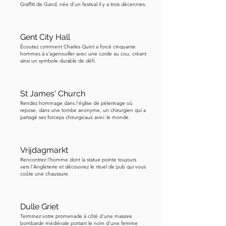
Graffiti de Gand, née d'un festival il y a trois décennies.
Gent City Hall
Écoutez comment Charles Quint a forcé cinquante
hommes à s'agenouiller avec une corde au cou, créant
ainsi un symbole durable de défi.
St James' Church
Rendez hommage dans l'église de pèlerinage où
repose, dans une tombe anonyme, un chirurgien qui a
partagé ses forceps chirurgicaux avec le monde.
Vrijdagmarkt
Rencontrez l'homme dont la statue pointe toujours
vers l'Angleterre et découvrez le rituel de pub qui vous
coûte une chaussure.
Dulle Griet
Terminez votre promenade à côté d'une massive
bombarde médiévale portant le nom d'une femme