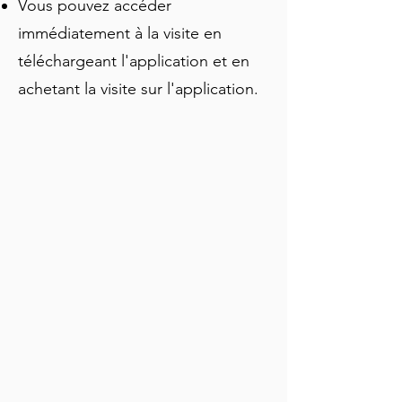
l'église Saint-Nicolas et profitez des 
Vous pouvez accéder
vues pittoresques depuis le pont Saint-
immédiatement à la visite en
Michel. Cette visite offre un mélange 
téléchargeant l'application et en
parfait d'histoire, d'art et de plaisirs 
culinaires dans l'une des villes les plus 
achetant la visite sur l'application.
envoûtantes de Belgique.