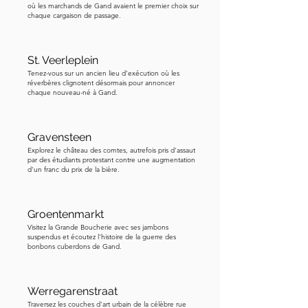
où les marchands de Gand avaient le premier choix sur
chaque cargaison de passage.
St. Veerleplein
Tenez-vous sur un ancien lieu d'exécution où les
réverbères clignotent désormais pour annoncer
chaque nouveau-né à Gand.
Gravensteen
Explorez le château des comtes, autrefois pris d'assaut
par des étudiants protestant contre une augmentation
d'un franc du prix de la bière.
Groentenmarkt
Visitez la Grande Boucherie avec ses jambons
suspendus et écoutez l'histoire de la guerre des
bonbons cuberdons de Gand.
Werregarenstraat
Traversez les couches d'art urbain de la célèbre rue