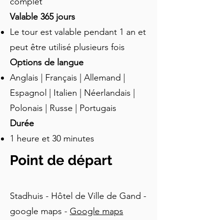
complet
à pied de Gand, vous verrez le Graslei 
Valable 365 jours
et le Korenlei devant vous, l'église 
Le tour est valable pendant 1 an et
Saint-Michel derrière vous, le Château 
des Comtes au loin, et les trois tours 
peut être utilisé plusieurs fois
principales devant : l’église Saint-
Options de langue
Nicolas, le Beffroi et la Cathédrale 
Anglais | Français | Allemand |
Saint-Bavon. Prenez votre temps pour 
Espagnol | Italien | Néerlandais |
laisser cette vue s'imprimer dans votre 
mémoire. N'oubliez pas de prendre 
Polonais | Russe | Portugais
une photo depuis ce point de vue ! Il 
Durée
pourrait y avoir un peu de foule ici, 
1 heure et 30 minutes
alors une fois que vous aurez absorbé 
la belle vue, continuez à avancer.
Point de départ
Stadhuis - Hôtel de Ville de Gand -
google maps -
Google maps