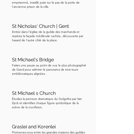
emprisonné, installé juste sur le pas de la porte de
l'ancienne prison de la ville.
St Nicholas' Church | Gent
Entrez dans l'église de la guilde des marchands et
repérez la façade médiévale cachée, découverte par
hasard de l'autre côté de la place.
St Michael's Bridge
Faites une pause au point de vue le plus photographié
de Gand pour admirer le panorama de trois tours
emblématiques alignées.
St Michael s Church
Étudiez la peinture dramatique du Golgotha par Van
Dyck et identifiez chaque figure symbolique de la
scène de la crucifixion.
Graslei and Korenlei
Promenez-vous entre les grandes maisons des guildes