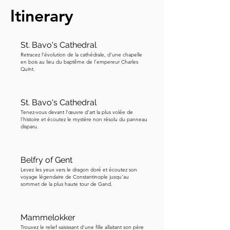
Itinerary
St. Bavo's Cathedral
Retracez l'évolution de la cathédrale, d'une chapelle
en bois au lieu du baptême de l'empereur Charles
Quint.
St. Bavo's Cathedral
Tenez-vous devant l'œuvre d'art la plus volée de
l'histoire et écoutez le mystère non résolu du panneau
disparu.
Belfry of Gent
Levez les yeux vers le dragon doré et écoutez son
voyage légendaire de Constantinople jusqu'au
sommet de la plus haute tour de Gand.
Mammelokker
Trouvez le relief saisissant d'une fille allaitant son père