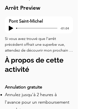
Arrêt Preview
Pont Saint-Michel
-01:04
Si vous avez trouvé que l'arrêt 
précédent offrait une superbe vue, 
attendez de découvrir mon prochain 
spot préféré. Marchez un peu plus loin 
À propos de cette
et montez sur le pont ! C'est sans 
aucun doute le meilleur endroit pour 
activité
profiter d'une vue panoramique à trois 
cent soixante degrés de presque 
toutes les principales attractions de 
Annulation gratuite
Gand. D'ici, en regardant au-dessus de 
Annulez jusqu'à 2 heures à
l'eau, vous pouvez apercevoir toute la 
l'avance pour un remboursement
silhouette de la vieille ville de Gand en 
un seul coup d'œil. Lors de votre visite 