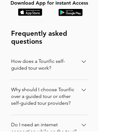
Download App for instant Access
Frequently asked
questions
How does a Tourific self-
guided tour work?
It is incredibly simple. You can buy your
tour directly on our website (in which
Why should I choose Tourific
case you will instantly receive an
over a guided tour or other
self-guided tour providers?
activation code via email to enter in the
app) or purchase it directly on the
Nous vérifions nos visites et testons
Tourific app. Once purchased, the tour
continuellement notre application,
Do I need an internet
automatically downloads to your
mais si vous rencontrez un problème,
connection while on the tour?
smartphone.When you arrive at the